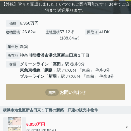
【外観】堂々と完成しました！いつでもご案内可能です！ お車でご自
宅まで送迎承ります。
6,950万円
価格
126.82㎡
57.12坪
4LDK
建物面積
土地面積
間取り
(188.84㎡)
新築
築年数
神奈川県
横浜市港北区
新吉田東
１丁目
所在地
グリーンライン
「
高田
」駅 徒歩9分
交通
東急東横線
「
綱島
」駅 バス8分 「東前」 停歩8分
ブルーライン
「
新羽
」駅 バス6分 「東前」 停歩8分
お問い合わせ
無料
横浜市港北区新吉田東１丁目の新築一戸建の販売中物件
6,950万円
38.36坪(126.82㎡)