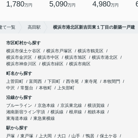
1,780
5,090
4,980
万円
万円
万円
建て一覧
高田駅
横浜市港北区新吉田東１丁目の新築一戸建
市区町村から探す
横浜市保土ケ谷区
横浜市戸塚区
横浜市鶴見区
横浜市金沢区
横浜市中区
横浜市旭区
横浜市港北区
横浜市神奈川区
横浜市緑区
横浜市南区
町名から探す
上菅田町
富岡西
下田町
西寺尾
東寺尾
本牧間門
中沢
常盤台
本牧町
上矢部町
沿線から探す
ブルーライン
京急本線
京浜東北線
横須賀線
湘南新宿ライン宇須
横浜線
根岸線
相鉄本線
東海道本線
東急東横線
駅から探す
戸塚
東戸塚
上大岡
大口
山手
鴨居
保土ケ谷