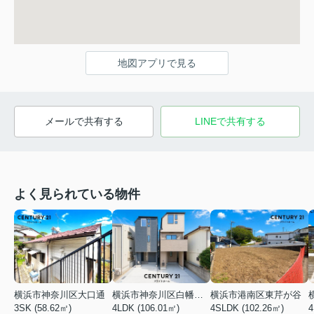
地図アプリで見る
メールで共有する
LINEで共有する
よく見られている物件
横浜市神奈川区大口通
横浜市神奈川区白幡東町
横浜市港南区東芹が谷
3SK (58.62㎡)
4LDK (106.01㎡)
4SLDK (102.26㎡)
4