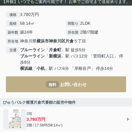
【外観】いつでもご案内可能です！ お車でご自宅まで送迎承ります。
3,780万円
価格
58.14㎡
2LDK
面積
間取り
築24年
2階/7階建
築年数
所在階
神奈川県
横浜市神奈川区
片倉
５丁目
所在地
ブルーライン
「
片倉町
」駅 徒歩5分
交通
ブルーライン
「
新横浜
」駅 バス12分 「菅田町入口」 停
歩8分
横浜線
「
小机
」駅 バス6分 「岸根谷戸」 停歩14分
お問い合わせ
無料
びゅうパルク横濱片倉弐番館の販売中物件
2階
3,780万円
2階 / 17.58坪(58.14㎡)