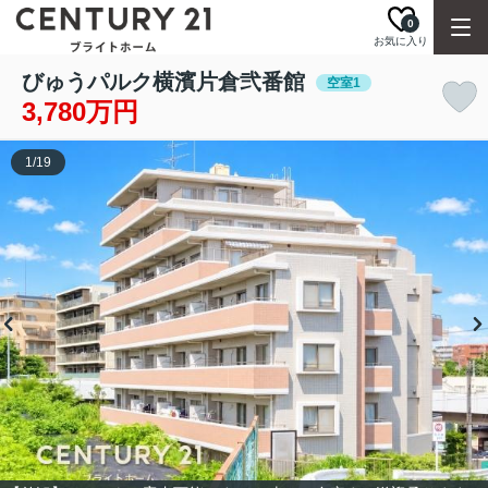
0
お気に入り
びゅうパルク横濱片倉弐番館
空室1
3,780万円
1
/
19