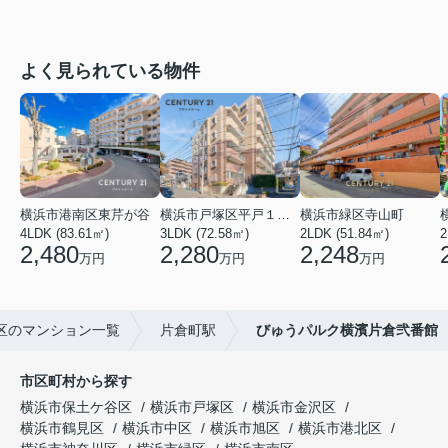
よく見られている物件
横浜市港南区東芹が谷
横浜市戸塚区平戸１丁目
横浜市緑区寺山町
4LDK (83.61㎡)
3LDK (72.58㎡)
2LDK (51.84㎡)
2
2,480
2,280
2,248
万円
万円
万円
区のマンション一覧
片倉町駅
びゅうパルク横濱片倉弐番館
市区町村から探す
横浜市保土ケ谷区
横浜市戸塚区
横浜市金沢区
横浜市鶴見区
横浜市中区
横浜市旭区
横浜市港北区