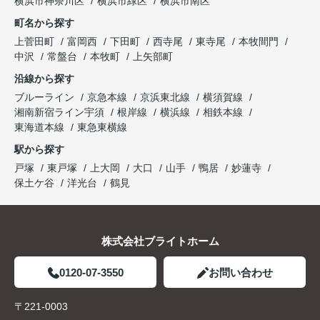
横浜市神奈川区
横浜市緑区
横浜市南区
町名から探す
上菅田町
富岡西
下田町
西寺尾
東寺尾
本牧間門
中沢
常盤台
本牧町
上矢部町
沿線から探す
ブルーライン
京急本線
京浜東北線
横須賀線
湘南新宿ライン宇須
根岸線
横浜線
相鉄本線
東海道本線
東急東横線
駅から探す
戸塚
東戸塚
上大岡
大口
山手
鴨居
妙蓮寺
保土ケ谷
洋光台
鶴見
株式会社ブライトホーム
0120-07-3550
お問い合わせ
〒221-0003