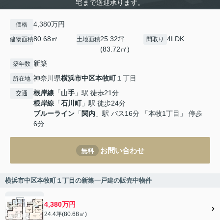
宅まで送迎承ります。
4,380万円
価格
80.68㎡
25.32坪
4LDK
建物面積
土地面積
間取り
(83.72㎡)
新築
築年数
神奈川県
横浜市中区
本牧町
１丁目
所在地
根岸線
「
山手
」駅 徒歩21分
交通
根岸線
「
石川町
」駅 徒歩24分
ブルーライン
「
関内
」駅 バス16分 「本牧1丁目」 停歩
6分
お問い合わせ
無料
横浜市中区本牧町１丁目の新築一戸建の販売中物件
4,380万円
24.4坪(80.68㎡)