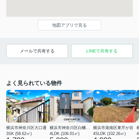
地図アプリで見る
メールで共有する
LINEで共有する
よく見られている物件
横浜市神奈川区大口通
横浜市神奈川区白幡東町
横浜市港南区東芹が谷
3SK (58.62㎡)
4LDK (106.01㎡)
4SLDK (102.26㎡)
4