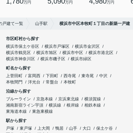
1,780
5,090
4,980
万円
万円
万円
の戸建て一覧
山手駅
横浜市中区本牧町１丁目の新築一戸建
市区町村から探す
横浜市保土ケ谷区
横浜市戸塚区
横浜市金沢区
横浜市鶴見区
横浜市旭区
横浜市中区
横浜市港北区
横浜市神奈川区
横浜市磯子区
横浜市緑区
町名から探す
上菅田町
富岡西
下田町
西寺尾
東寺尾
中沢
本牧間門
洋光台
常盤台
本牧町
沿線から探す
ブルーライン
京急本線
京浜東北線
横須賀線
湘南新宿ライン宇須
横浜線
根岸線
相鉄本線
東海道本線
東急東横線
駅から探す
戸塚
東戸塚
上大岡
鴨居
山手
大口
保土ケ谷