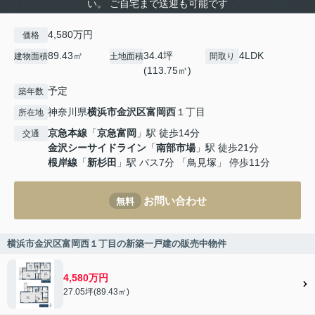
い。 ご自宅まで送迎も可能です
4,580万円
価格
89.43㎡
34.4坪
4LDK
建物面積
土地面積
間取り
(113.75㎡)
予定
築年数
神奈川県
横浜市金沢区
富岡西
１丁目
所在地
京急本線
「
京急富岡
」駅 徒歩14分
交通
金沢シーサイドライン
「
南部市場
」駅 徒歩21分
根岸線
「
新杉田
」駅 バス7分 「鳥見塚」 停歩11分
お問い合わせ
無料
横浜市金沢区富岡西１丁目の新築一戸建の販売中物件
4,580万円
27.05坪(89.43㎡)