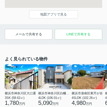
地図アプリで見る
メールで共有する
LINEで共有する
よく見られている物件
横浜市神奈川区大口通
横浜市神奈川区白幡東町
横浜市港南区東芹が谷
3SK (58.62㎡)
4LDK (106.01㎡)
4SLDK (102.26㎡)
4
1,780
5,090
4,980
万円
万円
万円