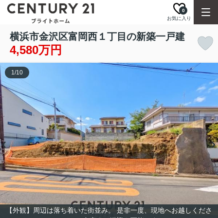
0
お気に入り
横浜市金沢区富岡西１丁目の新築一戸建
4,580万円
1
/
10
【外観】周辺は落ち着いた街並み。 是非一度、現地へお越しくださ