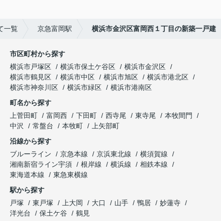
て一覧
京急富岡駅
横浜市金沢区富岡西１丁目の新築一戸建
市区町村から探す
横浜市戸塚区
横浜市保土ケ谷区
横浜市金沢区
横浜市鶴見区
横浜市中区
横浜市旭区
横浜市港北区
横浜市神奈川区
横浜市緑区
横浜市港南区
町名から探す
上菅田町
富岡西
下田町
西寺尾
東寺尾
本牧間門
中沢
常盤台
本牧町
上矢部町
沿線から探す
ブルーライン
京急本線
京浜東北線
横須賀線
湘南新宿ライン宇須
根岸線
横浜線
相鉄本線
東海道本線
東急東横線
駅から探す
戸塚
東戸塚
上大岡
大口
山手
鴨居
妙蓮寺
洋光台
保土ケ谷
鶴見