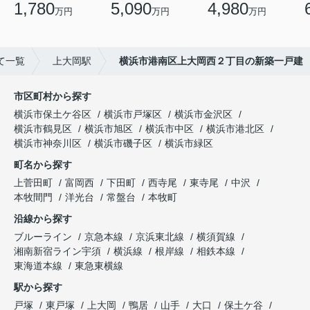
1,780
5,090
4,980
万円
万円
万円
て一覧
上大岡駅
横浜市港南区上大岡西２丁目の新築一戸建
市区町村から探す
横浜市保土ケ谷区
横浜市戸塚区
横浜市金沢区
横浜市鶴見区
横浜市旭区
横浜市中区
横浜市港北区
横浜市神奈川区
横浜市磯子区
横浜市緑区
町名から探す
上菅田町
富岡西
下田町
西寺尾
東寺尾
中沢
本牧間門
洋光台
常盤台
本牧町
沿線から探す
ブルーライン
京急本線
京浜東北線
横須賀線
湘南新宿ライン宇須
横浜線
根岸線
相鉄本線
東海道本線
東急東横線
駅から探す
戸塚
東戸塚
上大岡
鴨居
山手
大口
保土ケ谷