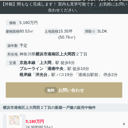
【外観】間もなく完成します！ 室内も見学可能です。 お気軽にお問い
合わせください。
5,180万円
価格
80.53㎡
15.35坪
3LDK
建物面積
土地面積
間取り
(50.76㎡)
予定
築年数
神奈川県
横浜市港南区
上大岡西
２丁目
所在地
京急本線
「
上大岡
」駅 徒歩5分
交通
ブルーライン
「
港南中央
」駅 徒歩10分
根岸線
「
洋光台
」駅 バス19分 「港南台駅前」 停歩2分
お問い合わせ
無料
横浜市港南区上大岡西２丁目の新築一戸建の販売中物件
5,180万円
24.36坪(80.53㎡)