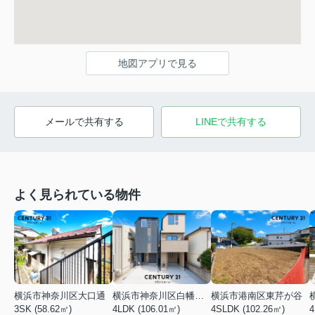
地図アプリで見る
メールで共有する
LINEで共有する
よく見られている物件
横浜市神奈川区大口通
横浜市神奈川区白幡東町
横浜市港南区東芹が谷
3SK (58.62㎡)
4LDK (106.01㎡)
4SLDK (102.26㎡)
4