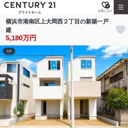
0
お気に入り
横浜市港南区上大岡西２丁目の新築一戸
建
5,180万円
1
/
5