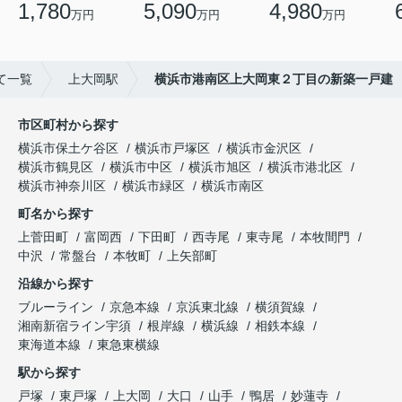
1,780
5,090
4,980
万円
万円
万円
て一覧
上大岡駅
横浜市港南区上大岡東２丁目の新築一戸建
市区町村から探す
横浜市保土ケ谷区
横浜市戸塚区
横浜市金沢区
横浜市鶴見区
横浜市中区
横浜市旭区
横浜市港北区
横浜市神奈川区
横浜市緑区
横浜市南区
町名から探す
上菅田町
富岡西
下田町
西寺尾
東寺尾
本牧間門
中沢
常盤台
本牧町
上矢部町
沿線から探す
ブルーライン
京急本線
京浜東北線
横須賀線
湘南新宿ライン宇須
根岸線
横浜線
相鉄本線
東海道本線
東急東横線
駅から探す
戸塚
東戸塚
上大岡
大口
山手
鴨居
妙蓮寺