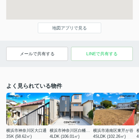
地図アプリで見る
メールで共有する
LINEで共有する
よく見られている物件
横浜市神奈川区大口通
横浜市神奈川区白幡東町
横浜市港南区東芹が谷
3SK (58.62㎡)
4LDK (106.01㎡)
4SLDK (102.26㎡)
4