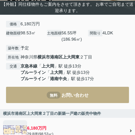
【外観】同仕様物件もご案内をさせて頂きます。 お車でご自宅まで送
迎承ります。
6,180万円
価格
98.53㎡
56.55坪
4LDK
建物面積
土地面積
間取り
(186.96㎡)
予定
築年数
神奈川県
横浜市港南区
上大岡東
２丁目
所在地
京急本線
「
上大岡
」駅 徒歩13分
交通
ブルーライン
「
上大岡
」駅 徒歩13分
ブルーライン
「
港南中央
」駅 徒歩17分
お問い合わせ
無料
横浜市港南区上大岡東２丁目の新築一戸建の販売中物件
6,180万円
29.8坪(98.53㎡)