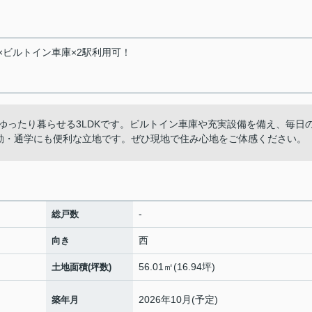
DK×ビルトイン車庫×2駅利用可！
族がゆったり暮らせる3LDKです。ビルトイン車庫や充実設備を備え、毎日
勤・通学にも便利な立地です。ぜひ現地で住み心地をご体感ください。
-
総戸数
西
向き
56.01㎡(16.94坪)
土地面積(坪数)
2026年10月(予定)
築年月