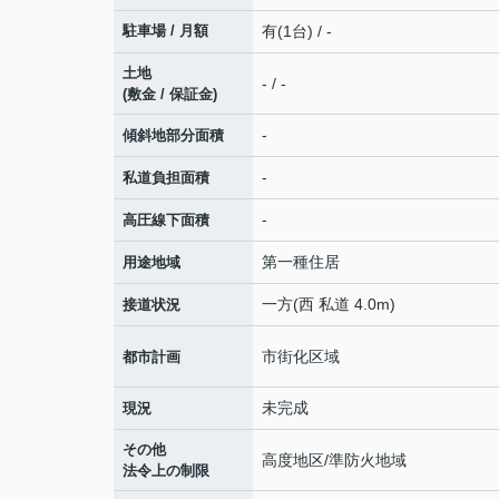
駐車場 / 月額
有(1台) / -
土地
- / -
(敷金 / 保証金)
-
傾斜地部分面積
-
私道負担面積
-
高圧線下面積
第一種住居
用途地域
一方(西 私道 4.0m)
接道状況
市街化区域
都市計画
未完成
現況
その他
高度地区/準防火地域
法令上の制限