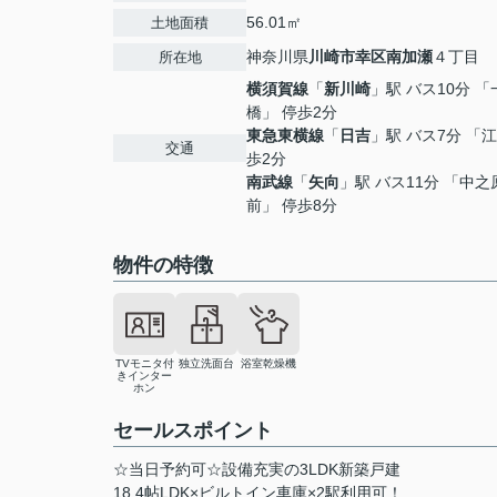
56.01㎡
土地面積
神奈川県
川崎市幸区
南加瀬
４丁目
所在地
横須賀線
「
新川崎
」駅 バス10分 「
橋」 停歩2分
東急東横線
「
日吉
」駅 バス7分 「
交通
歩2分
南武線
「
矢向
」駅 バス11分 「中
前」 停歩8分
物件の特徴
TVモニタ付
独立洗面台
浴室乾燥機
きインター
ホン
セールスポイント
☆当日予約可☆設備充実の3LDK新築戸建
18.4帖LDK×ビルトイン車庫×2駅利用可！