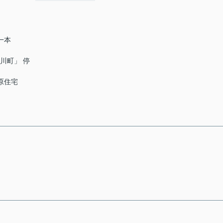
一本
江川町」 停
之原住宅