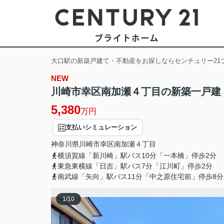
大口駅の新築戸建て・不動産をお探しならセンチュリー21
NEW
川崎市幸区南加瀬４丁目の新築一戸建
5,380
万円
支払いシミュレーション
神奈川県
川崎市幸区
南加瀬
４丁目
横須賀線「新川崎」駅バス10分「一本橋」停歩2分
東急東横線「日吉」駅バス7分「江川町」停歩2分
南武線「矢向」駅バス11分「中之原住宅前」停歩8分
1
/
10