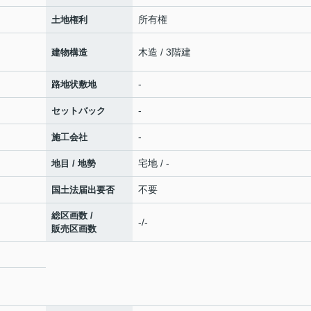
所有権
土地権利
木造 / 3階建
建物構造
-
路地状敷地
-
セットバック
-
施工会社
宅地 / -
地目 / 地勢
不要
国土法届出要否
総区画数 /
-/-
販売区画数