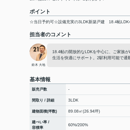
ポイント
☆当日予約可☆設備充実の3LDK新築戸建
18.4帖L
担当者のコメント
18.4帖の開放的なLDKを中心に、ご家
生活を快適にサポート。2駅利用可能で通
鈴木 大地
基本情報
-
販売戸数
3LDK
間取り / 詳細
89.08㎡(26.94坪)
建物面積(坪数)
建ぺい率 /
60%/200%
容積率