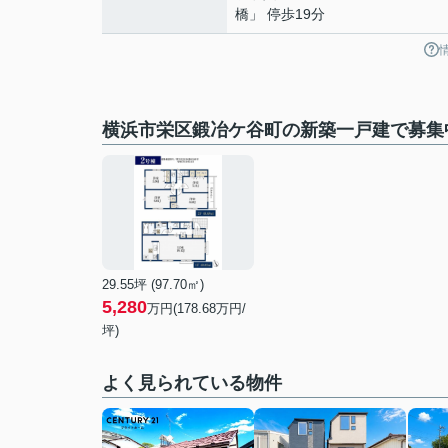
橋」 停歩19分
横浜市栄区鍛冶ケ谷町の新築一戸建で募集
29.55坪 (97.70㎡)
5,280
万円(
178.68
万円/
坪)
よく見られている物件