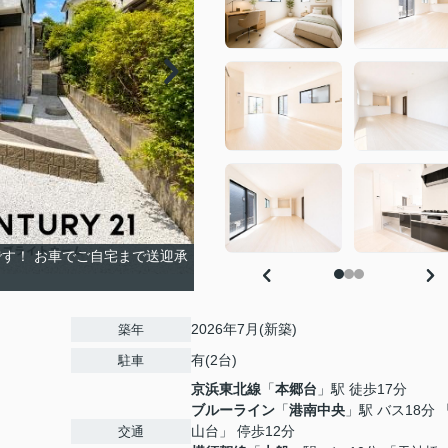
す！ お車でご自宅まで送迎承
2026年7月(新築)
築年
有(2台)
駐車
京浜東北線
「
本郷台
」駅 徒歩17分
ブルーライン
「
港南中央
」駅 バス18分 
山台」 停歩12分
交通