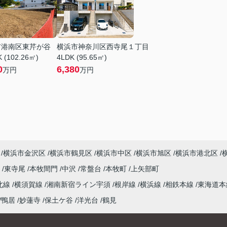
市港南区東芹が谷
横浜市神奈川区西寺尾１丁目
 (102.26㎡)
4LDK (95.65㎡)
0
6,380
万円
万円
横浜市金沢区
横浜市鶴見区
横浜市中区
横浜市旭区
横浜市港北区
尾
東寺尾
本牧間門
中沢
常盤台
本牧町
上矢部町
北線
横須賀線
湘南新宿ライン宇須
根岸線
横浜線
相鉄本線
東海道
鴨居
妙蓮寺
保土ケ谷
洋光台
鶴見