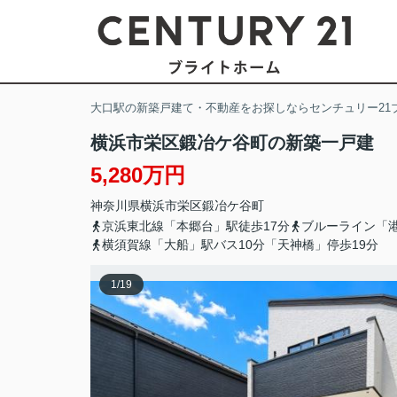
大口駅の新築戸建て・不動産をお探しならセンチュリー21
横浜市栄区鍛冶ケ谷町の新築一戸建
5,280万円
神奈川県
横浜市栄区
鍛冶ケ谷町
京浜東北線「本郷台」駅徒歩17分
ブルーライン「港
横須賀線「大船」駅バス10分「天神橋」停歩19分
1
/
19