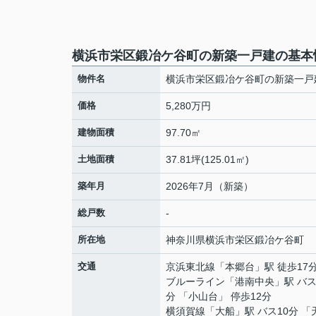
横浜市栄区鍛冶ケ谷町の新築一戸建の基本
物件名
横浜市栄区鍛冶ケ谷町の新築一戸
価格
5,280万円
建物面積
97.70㎡
土地面積
37.81坪(125.01㎡)
築年月
2026年7月（新築）
総戸数
-
所在地
神奈川県
横浜市栄区
鍛冶ケ谷町
交通
京浜東北線
「
本郷台
」駅 徒歩17
ブルーライン
「
港南中央
」駅 バス
分 「小山台」 停歩12分
横須賀線
「
大船
」駅 バス10分 「