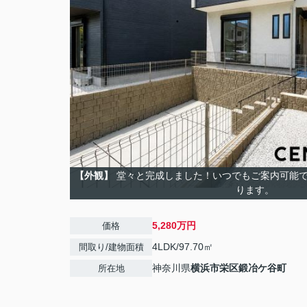
【外観】
堂々と完成しました！いつでもご案内可能で
ります。
5,280万円
価格
4LDK/97.70㎡
間取り/建物面積
神奈川県
横浜市栄区
鍛冶ケ谷町
所在地