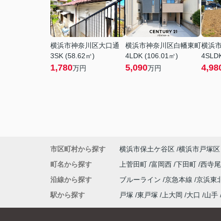
横浜市神奈川区大口通
横浜市神奈川区白幡東町
横浜
3SK (58.62㎡)
4LDK (106.01㎡)
4SLDK
1,780
5,090
4,98
万円
万円
市区町村から探す
横浜市保土ケ谷区
横浜市戸塚区
町名から探す
上菅田町
富岡西
下田町
西寺
沿線から探す
ブルーライン
京急本線
京浜東
駅から探す
戸塚
東戸塚
上大岡
大口
山手