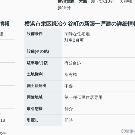
横須賀線
「
大船
」駅 バス10分 「天神橋
歩19分
情報
横浜市栄区鍛冶ケ谷町の新築一戸建の詳細情
建
設備条件
閑静な住宅地
駐車2台可
設備(その他)
-
駐車場/月額
有(2台)/-
土地権利
所有権
国土法届出
不要
用途地域
第一種低層住居専用
取引態様
仲介
分
18
引渡し
即時
情報
天神