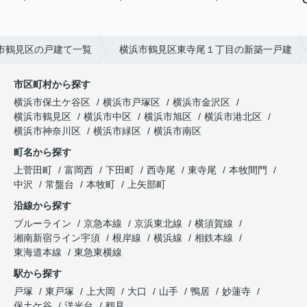
市鶴見区の戸建て一覧
横浜市鶴見区東寺尾１丁目の新築一戸建
市区町村から探す
横浜市保土ケ谷区
横浜市戸塚区
横浜市金沢区
横浜市鶴見区
横浜市中区
横浜市旭区
横浜市港北区
横浜市神奈川区
横浜市緑区
横浜市南区
町名から探す
上菅田町
富岡西
下田町
西寺尾
東寺尾
本牧間門
中沢
常盤台
本牧町
上矢部町
沿線から探す
ブルーライン
京急本線
京浜東北線
横須賀線
湘南新宿ライン宇須
根岸線
横浜線
相鉄本線
東海道本線
東急東横線
駅から探す
戸塚
東戸塚
上大岡
大口
山手
鴨居
妙蓮寺
保土ケ谷
洋光台
鶴見