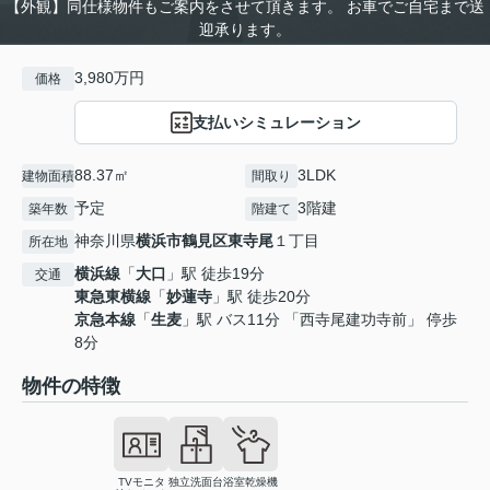
【外観】同仕様物件もご案内をさせて頂きます。 お車でご自宅まで送
迎承ります。
3,980万円
価格
支払いシミュレーション
88.37㎡
3LDK
建物面積
間取り
予定
3階建
築年数
階建て
神奈川県
横浜市鶴見区
東寺尾
１丁目
所在地
横浜線
「
大口
」駅 徒歩19分
交通
東急東横線
「
妙蓮寺
」駅 徒歩20分
京急本線
「
生麦
」駅 バス11分 「西寺尾建功寺前」 停歩
8分
物件の特徴
TVモニタ
独立洗面台
浴室乾燥機