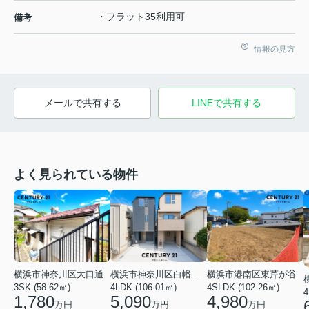
・フラット35利用可
備考
情報の見方
メールで共有する
LINEで共有する
よく見られている物件
横浜市神奈川区大口通
横浜市港南区東芹が谷
横浜市神奈川区白幡東町
3SK (58.62㎡)
4SLDK (102.26㎡)
4LDK (106.01㎡)
4
1,780
4,980
5,090
万円
万円
万円