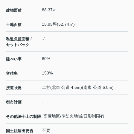
88.37㎡
建物面積
15.95坪(52.74㎡)
土地面積
-/-
私道負担面積 /
セットバック
60%
建ぺい率
150%
容積率
二方(北東 公道 4.5m)(南東 公道 6.8m)
接道状況
-
都市計画
高度地区/準防火地域/日影制限有
その他法令上の制限
不要
国土法届出要否