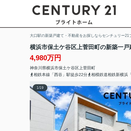
大口駅の新築戸建て・不動産をお探しならセンチュリー21
横浜市保土ケ谷区上菅田町の新築一戸
4,980万円
神奈川県
横浜市保土ケ谷区
上菅田町
相鉄本線「西谷」駅徒歩22分
相模鉄道相鉄新横浜「
1
/
19