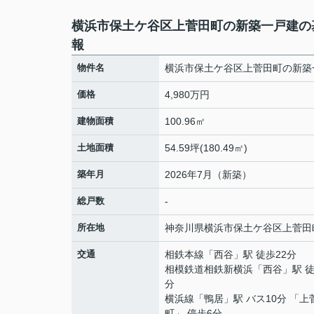
横浜市保土ケ谷区上菅田町の新築一戸建の
報
物件名
横浜市保土ケ谷区上菅田町の新築
価格
4,980万円
建物面積
100.96㎡
土地面積
54.59坪(180.49㎡)
築年月
2026年7月（新築）
総戸数
-
所在地
神奈川県
横浜市保土ケ谷区
上菅田
交通
相鉄本線
「
西谷
」駅 徒歩22分
相模鉄道相鉄新横浜
「
西谷
」駅 徒
分
横浜線
「
鴨居
」駅 バス10分 「上
町」 停歩6分