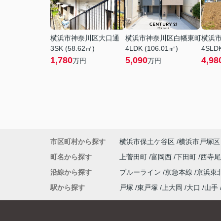
横浜市神奈川区大口通
横浜市神奈川区白幡東町
横浜
3SK (58.62㎡)
4LDK (106.01㎡)
4SLDK
1,780
5,090
4,98
万円
万円
市区町村から探す
横浜市保土ケ谷区
横浜市戸塚区
町名から探す
上菅田町
富岡西
下田町
西寺
沿線から探す
ブルーライン
京急本線
京浜東
駅から探す
戸塚
東戸塚
上大岡
大口
山手