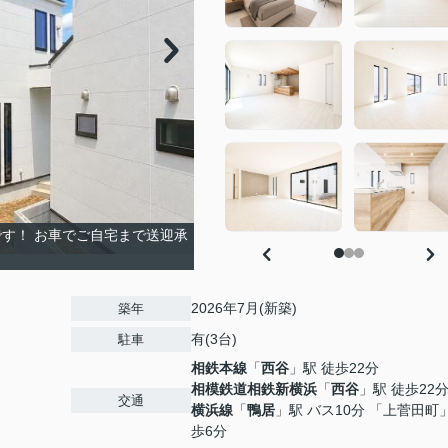
す！ お車でご自宅まで送迎承
2026年7月(新築)
築年
有(3台)
駐車
相鉄本線
「
西谷
」駅 徒歩22分
相模鉄道相鉄新横浜
「
西谷
」駅 徒歩22
交通
横浜線
「
鴨居
」駅 バス10分 「上菅田町」
歩6分