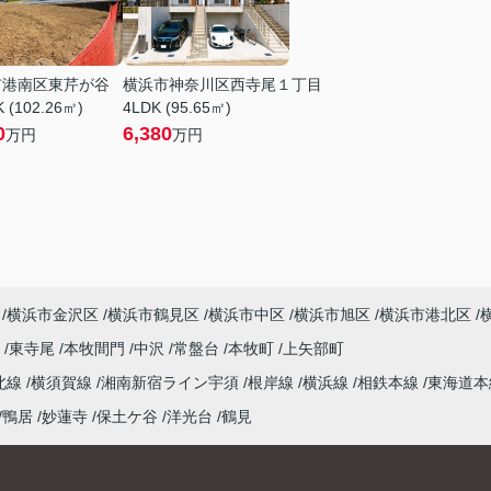
市港南区東芹が谷
横浜市神奈川区西寺尾１丁目
 (102.26㎡)
4LDK (95.65㎡)
0
6,380
万円
万円
横浜市金沢区
横浜市鶴見区
横浜市中区
横浜市旭区
横浜市港北区
尾
東寺尾
本牧間門
中沢
常盤台
本牧町
上矢部町
北線
横須賀線
湘南新宿ライン宇須
根岸線
横浜線
相鉄本線
東海道
鴨居
妙蓮寺
保土ケ谷
洋光台
鶴見