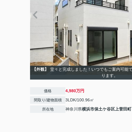
【外観】
堂々と完成しました！いつでもご案内可能で
ります。
4,980万円
価格
3LDK/100.96㎡
間取り/建物面積
神奈川県
横浜市保土ケ谷区
上菅田町
所在地