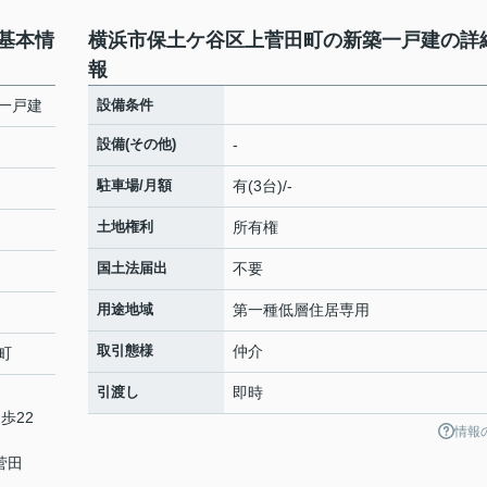
基本情
横浜市保土ケ谷区上菅田町の新築一戸建の詳
報
一戸建
設備条件
設備(その他)
-
駐車場/月額
有(3台)/-
土地権利
所有権
国土法届出
不要
用途地域
第一種低層住居専用
取引態様
仲介
町
引渡し
即時
歩22
情報
菅田