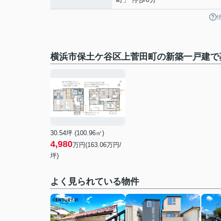
横浜市保土ケ谷区上菅田町の新築一戸建で
30.54坪 (100.96㎡)
4,980
万円(
163.06
万円/
坪)
よく見られている物件