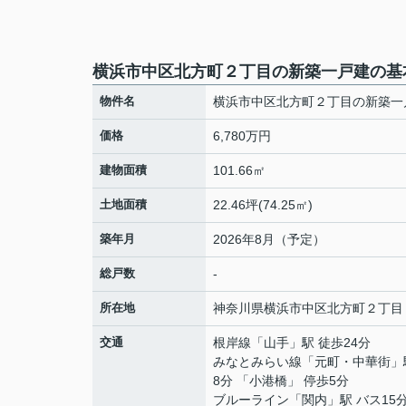
横浜市中区北方町２丁目の新築一戸建の基
物件名
横浜市中区北方町２丁目の新築一
価格
6,780万円
建物面積
101.66㎡
土地面積
22.46坪(74.25㎡)
築年月
2026年8月（予定）
総戸数
-
所在地
神奈川県
横浜市中区
北方町
２丁目
交通
根岸線
「
山手
」駅 徒歩24分
みなとみらい線
「
元町・中華街
」
8分 「小港橋」 停歩5分
ブルーライン
「
関内
」駅 バス15