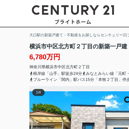
大口駅の新築戸建て・不動産をお探しならセンチュリー21
横浜市中区北方町２丁目の新築一戸建
6,780万円
神奈川県
横浜市中区
北方町
２丁目
根岸線「山手」駅徒歩24分
みなとみらい線「元町・
ブルーライン「関内」駅バス15分「本牧２丁目」停
1
/
4