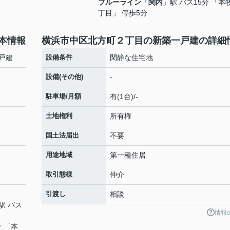
ブルーライン
「
関内
」駅 バス15分 「本
丁目」 停歩5分
本情報
横浜市中区北方町２丁目の新築一戸建の詳細
戸建
設備条件
閑静な住宅地
設備(その他)
-
駐車場/月額
有(1台)/-
土地権利
所有権
国土法届出
不要
用途地域
第一種住居
取引態様
仲介
引渡し
相談
駅 バス
情報
分 「本