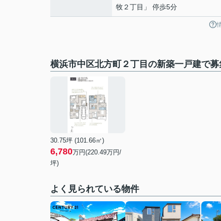
牧２丁目」 停歩5分
横浜市中区北方町２丁目の新築一戸建で募
30.75坪 (101.66㎡)
6,780
万円(
220.49
万円/
坪)
よく見られている物件