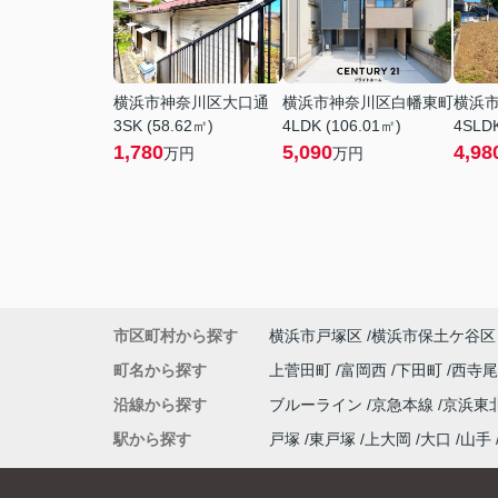
横浜市神奈川区大口通
横浜市神奈川区白幡東町
横浜
3SK (58.62㎡)
4LDK (106.01㎡)
4SLDK
1,780
5,090
4,98
万円
万円
市区町村から探す
横浜市戸塚区
横浜市保土ケ谷区
町名から探す
上菅田町
富岡西
下田町
西寺
沿線から探す
ブルーライン
京急本線
京浜東
駅から探す
戸塚
東戸塚
上大岡
大口
山手