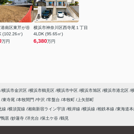
市港南区東芹が谷
横浜市神奈川区西寺尾１丁目
 (102.26㎡)
4LDK (95.65㎡)
0
6,380
万円
万円
横浜市金沢区
横浜市鶴見区
横浜市中区
横浜市旭区
横浜市港北区
尾
東寺尾
本牧間門
中沢
常盤台
本牧町
上矢部町
北線
横須賀線
湘南新宿ライン宇須
根岸線
横浜線
相鉄本線
東海道
鴨居
妙蓮寺
洋光台
保土ケ谷
鶴見