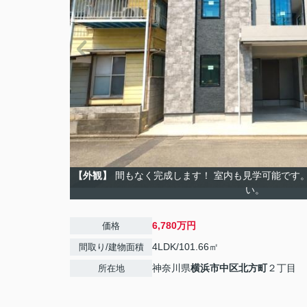
【外観】
間もなく完成します！ 室内も見学可能です
い。
6,780万円
価格
4LDK/101.66㎡
間取り/建物面積
神奈川県
横浜市中区
北方町
２丁目
所在地