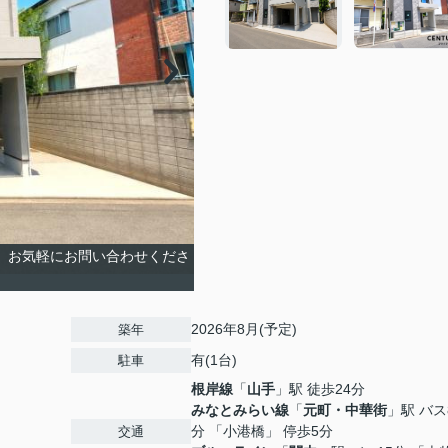
。 お気軽にお問い合わせくださ
2026年8月(予定)
築年
有(1台)
駐車
根岸線
「
山手
」駅 徒歩24分
みなとみらい線
「
元町・中華街
」駅 バス
分 「小港橋」 停歩5分
交通