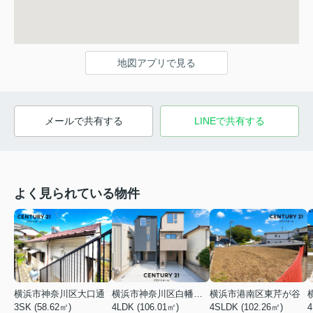
地図アプリで見る
メールで共有する
LINEで共有する
よく見られている物件
横浜市神奈川区大口通
横浜市神奈川区白幡東町
横浜市港南区東芹が谷
3SK (58.62㎡)
4LDK (106.01㎡)
4SLDK (102.26㎡)
4