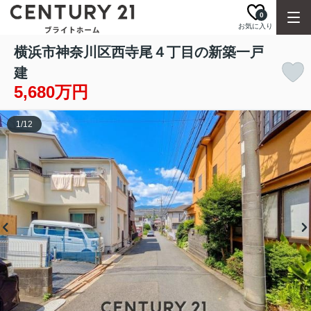
0
お気に入り
横浜市神奈川区西寺尾４丁目の新築一戸
建
5,680万円
1
/
12