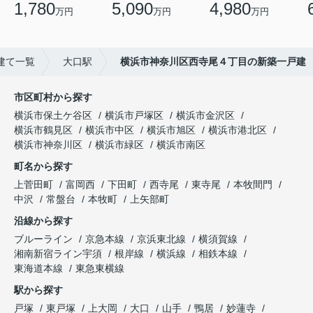
1,780
5,090
4,980
万円
万円
万円
建て一覧
大口駅
横浜市神奈川区西寺尾４丁目の新築一戸建
市区町村から探す
横浜市保土ケ谷区
横浜市戸塚区
横浜市金沢区
横浜市鶴見区
横浜市中区
横浜市旭区
横浜市港北区
横浜市神奈川区
横浜市緑区
横浜市南区
町名から探す
上菅田町
富岡西
下田町
西寺尾
東寺尾
本牧間門
中沢
常盤台
本牧町
上矢部町
沿線から探す
ブルーライン
京急本線
京浜東北線
横須賀線
湘南新宿ライン宇須
根岸線
横浜線
相鉄本線
東海道本線
東急東横線
駅から探す
戸塚
東戸塚
上大岡
大口
山手
鴨居
妙蓮寺