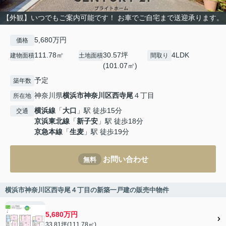
【外観】いつでもご案内可能です！ お車でご自宅まで送迎承ります。
5,680万円
価格
111.78㎡
30.57坪
4LDK
建物面積
土地面積
間取り
(101.07㎡)
予定
築年数
神奈川県
横浜市神奈川区
西寺尾
４丁目
所在地
横浜線
「
大口
」駅 徒歩15分
交通
京浜東北線
「
新子安
」駅 徒歩18分
京急本線
「
生麦
」駅 徒歩19分
お問い合わせ
無料
横浜市神奈川区西寺尾４丁目の新築一戸建の販売中物件
5,680万円
33.81坪(111.78㎡)