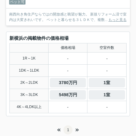
ペット可
南西向き角住戸ならではの開放感と眺望が魅力。 新規リフォーム済で室
内は大変きれいです。 ペットと暮らせる３ＬＤＫで、複数...
もっと見る
新横浜の掲載物件の価格相場
価格相場
空室件数
-
-
1R～1K
-
-
1DK～1LDK
3780万円
1室
2K～2LDK
5498万円
1室
3K～3LDK
-
-
4K～4LDK以上
1