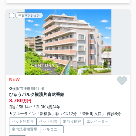
中古マンション
NEW
横浜市神奈川区片倉
びゅうパルク横濱片倉弐番館
3,780
万円
2階 / 58.14㎡ / 2LDK /築24年
ブルーライン「新横浜」駅 バス12分 「菅田町入口」 停歩8分
ペット飼育可
ペット相談
陽当り良好
エレベーター
室内洗濯機置場
バルコニー