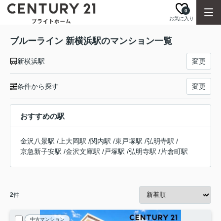
0
お気に入り
ブルーライン 新横浜駅のマンション一覧
新横浜駅
変更
条件から探す
変更
おすすめの駅
金沢八景駅
/
上大岡駅
/
関内駅
/
東戸塚駅
/
弘明寺駅
/
京急新子安駅
/
金沢文庫駅
/
戸塚駅
/
弘明寺駅
/
片倉町駅
2
件
中古マンション