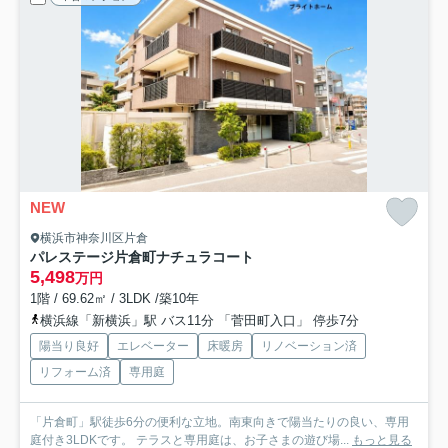
NEW
横浜市神奈川区片倉
パレステージ片倉町ナチュラコート
5,498
万円
1階 / 69.62㎡ / 3LDK /築10年
横浜線「新横浜」駅 バス11分 「菅田町入口」 停歩7分
陽当り良好
エレベーター
床暖房
リノベーション済
リフォーム済
専用庭
「片倉町」駅徒歩6分の便利な立地。南東向きで陽当たりの良い、専用
庭付き3LDKです。 テラスと専用庭は、お子さまの遊び場...
もっと見る