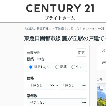
大口駅の新築戸建て・不動産をお探しならセンチュリー21
東急田園都市線 藤が丘駅の戸建て
お
藤が丘
変更
新築・中古
戸
指定しない
新築
中古
価格
1
件
～
築年数