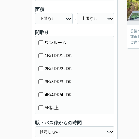
面積
～
公園
間取り
前面
ワンルーム
ご案
1K/1DK/1LDK
2K/2DK/2LDK
3K/3DK/3LDK
4K/4DK/4LDK
5K以上
駅・バス停からの時間