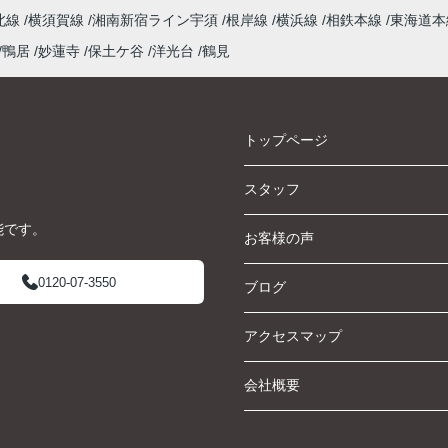
北線
横須賀線
湘南新宿ライン宇須
根岸線
横浜線
相鉄本線
東海道
鴨居
妙蓮寺
保土ケ谷
洋光台
鶴見
トップページ
スタッフ
能です。
お客様の声
0120-07-3550
ブログ
アクセスマップ
会社概要