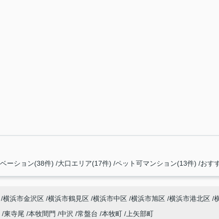
ーション(38件)
大口エリア(17件)
ペット可マンション(13件)
おすす
横浜市金沢区
横浜市鶴見区
横浜市中区
横浜市旭区
横浜市港北区
尾
東寺尾
本牧間門
中沢
常盤台
本牧町
上矢部町