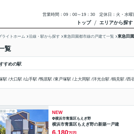
営業時間：09：00～19：30 定休日：火・
トップ
エリアから探す
東急田園
ブライトホーム
沿線・駅から探す
東急田園都市線の戸建て一覧
一覧
すすめの駅
塚駅
/
大口駅
/
山手駅
/
鴨居駅
/
東戸塚駅
/
上大岡駅
/
洋光台駅
/
鶴見駅
/
西
新築一戸建
NEW
横浜市青葉区
もえぎ野
横浜市青葉区もえぎ野の新築一戸建
6,180
万円