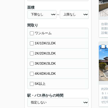
面積
～
住環
間取り
前面
ワンルーム
設備
1K/1DK/1LDK
2K/2DK/2LDK
3K/3DK/3LDK
4K/4DK/4LDK
5K以上
約2
ＳＩ
駅・バス停からの時間
太陽
ぜひ