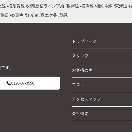
北線
横須賀線
湘南新宿ライン宇須
根岸線
横浜線
相鉄本線
東海道
鴨居
妙蓮寺
洋光台
保土ケ谷
鶴見
トップページ
スタッフ
能です。
お客様の声
0120-07-3550
ブログ
アクセスマップ
会社概要