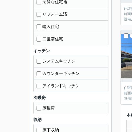
閑静な住宅地
住環
リフォーム済
前面
設備
輸入住宅
二世帯住宅
キッチン
システムキッチン
カウンターキッチン
アイランドキッチン
住環
前面
冷暖房
設備
床暖房
本
収納
床下収納