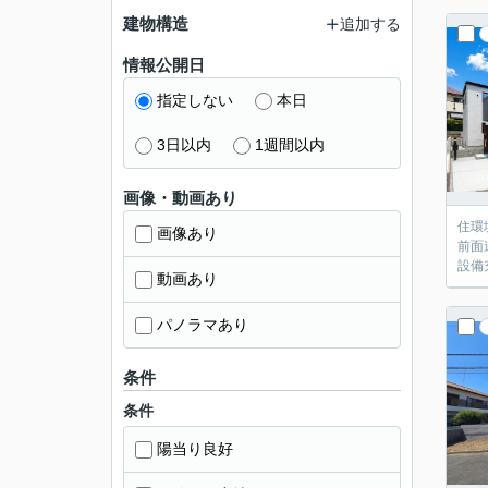
建物構造
追加する
情報公開日
指定しない
本日
3日以内
1週間以内
画像・動画あり
住環
画像あり
前面
設備
動画あり
パノラマあり
条件
条件
陽当り良好