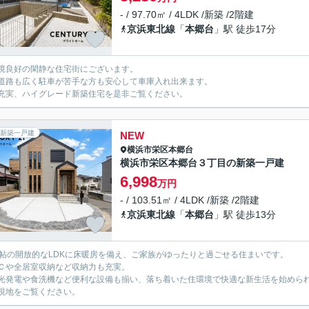
- / 97.70㎡ / 4LDK /新築 /2階建
京浜東北線
「
本郷台
」駅 徒歩17分
境良好の閑静な住宅街にございます。
道路も広く駐車が苦手な方も安心して車庫入れ出来ます。
充実、ハイグレード新築住宅を是非ご覧ください。
新築一戸建
NEW
横浜市栄区
本郷台
横浜市栄区本郷台３丁目の新築一戸建
6,998
万円
- / 103.51㎡ / 4LDK /新築 /2階建
京浜東北線
「
本郷台
」駅 徒歩13分
0帖の開放的なLDKに床暖房を備え、ご家族がゆったりと過ごせる住まいです。
Ｃや全居室収納など収納力も充実。
光発電や食洗機など便利な設備も揃い、落ち着いた住環境で快適な新生活を始めら
現地をご覧ください。