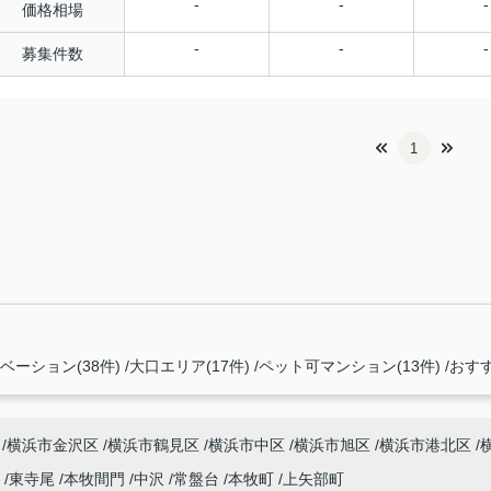
-
-
-
価格相場
-
-
-
募集件数
1
ーション(38件)
大口エリア(17件)
ペット可マンション(13件)
おすす
横浜市金沢区
横浜市鶴見区
横浜市中区
横浜市旭区
横浜市港北区
尾
東寺尾
本牧間門
中沢
常盤台
本牧町
上矢部町