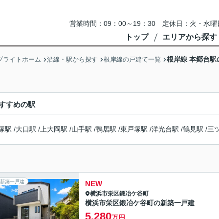
営業時間：09：00～19：30 定休日：火・
トップ
エリアから探す
根岸線 本郷台駅
ブライトホーム
沿線・駅から探す
根岸線の戸建て一覧
すすめの駅
塚駅
/
大口駅
/
上大岡駅
/
山手駅
/
鴨居駅
/
東戸塚駅
/
洋光台駅
/
鶴見駅
/
三
新築一戸建
NEW
横浜市栄区
鍛冶ケ谷町
横浜市栄区鍛冶ケ谷町の新築一戸建
5,280
万円