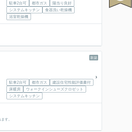
駐車2台可
都市ガス
陽当り良好
システムキッチン
食器洗い乾燥機
浴室乾燥機
新築
駐車2台可
都市ガス
建設住宅性能評価書付
床暖房
ウォークインシューズクロゼット
システムキッチン
れます。