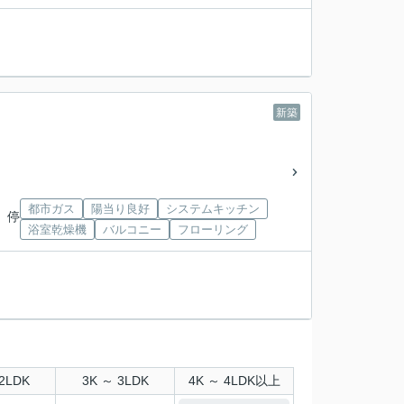
新築
都市ガス
陽当り良好
システムキッチン
 停
浴室乾燥機
バルコニー
フローリング
2LDK
3K ～ 3LDK
4K ～ 4LDK以上