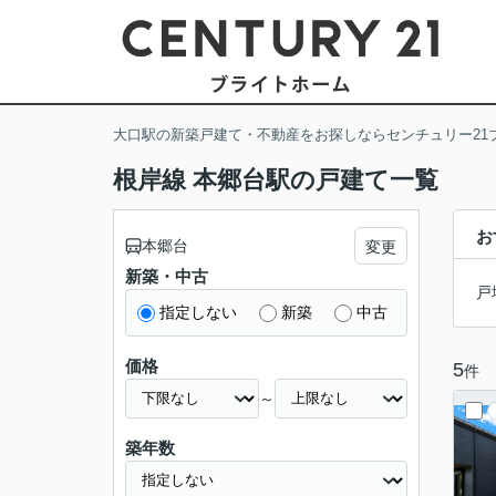
大口駅の新築戸建て・不動産をお探しならセンチュリー21
根岸線 本郷台駅の戸建て一覧
お
本郷台
変更
新築・中古
戸
指定しない
新築
中古
価格
5
件
～
築年数