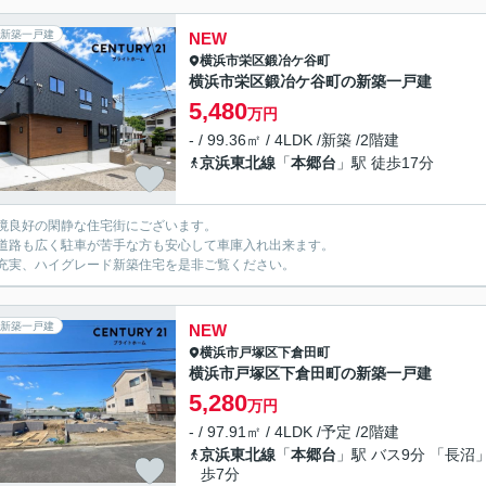
新築一戸建
NEW
横浜市栄区
鍛冶ケ谷町
横浜市栄区鍛冶ケ谷町の新築一戸建
5,480
万円
- / 99.36㎡ / 4LDK /新築 /2階建
京浜東北線
「
本郷台
」駅 徒歩17分
境良好の閑静な住宅街にございます。
道路も広く駐車が苦手な方も安心して車庫入れ出来ます。
充実、ハイグレード新築住宅を是非ご覧ください。
新築一戸建
NEW
横浜市戸塚区
下倉田町
横浜市戸塚区下倉田町の新築一戸建
5,280
万円
- / 97.91㎡ / 4LDK /予定 /2階建
京浜東北線
「
本郷台
」駅 バス9分 「長沼」
歩7分