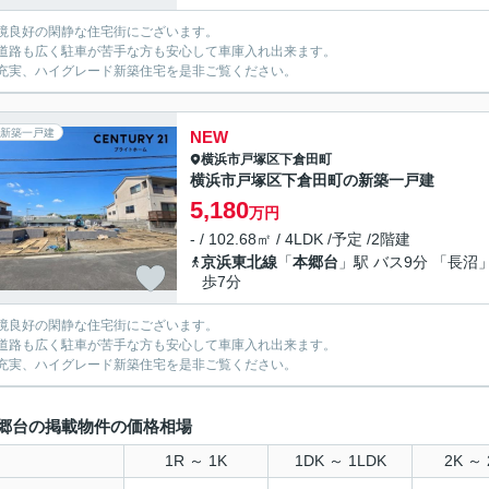
境良好の閑静な住宅街にございます。
道路も広く駐車が苦手な方も安心して車庫入れ出来ます。
充実、ハイグレード新築住宅を是非ご覧ください。
新築一戸建
NEW
横浜市戸塚区
下倉田町
横浜市戸塚区下倉田町の新築一戸建
5,180
万円
- / 102.68㎡ / 4LDK /予定 /2階建
京浜東北線
「
本郷台
」駅 バス9分 「長沼」
歩7分
境良好の閑静な住宅街にございます。
道路も広く駐車が苦手な方も安心して車庫入れ出来ます。
充実、ハイグレード新築住宅を是非ご覧ください。
郷台の掲載物件の価格相場
1R ～ 1K
1DK ～ 1LDK
2K ～ 