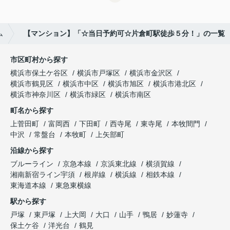
ム
【マンション】「☆当日予約可☆片倉町駅徒歩５分！」の一覧
市区町村から探す
横浜市保土ケ谷区
横浜市戸塚区
横浜市金沢区
横浜市鶴見区
横浜市中区
横浜市旭区
横浜市港北区
横浜市神奈川区
横浜市緑区
横浜市南区
町名から探す
上菅田町
富岡西
下田町
西寺尾
東寺尾
本牧間門
中沢
常盤台
本牧町
上矢部町
沿線から探す
ブルーライン
京急本線
京浜東北線
横須賀線
湘南新宿ライン宇須
根岸線
横浜線
相鉄本線
東海道本線
東急東横線
駅から探す
戸塚
東戸塚
上大岡
大口
山手
鴨居
妙蓮寺
保土ケ谷
洋光台
鶴見