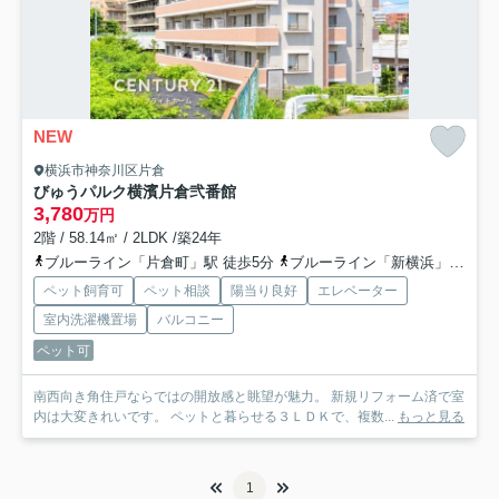
NEW
横浜市神奈川区片倉
びゅうパルク横濱片倉弐番館
3,780
万円
2階 / 58.14㎡ / 2LDK /築24年
ブルーライン「片倉町」駅 徒歩5分
ブルーライン「新横浜」駅 バス12分 「菅田町入口」 停歩8分
ペット飼育可
ペット相談
陽当り良好
エレベーター
室内洗濯機置場
バルコニー
ペット可
南西向き角住戸ならではの開放感と眺望が魅力。 新規リフォーム済で室
内は大変きれいです。 ペットと暮らせる３ＬＤＫで、複数...
もっと見る
1