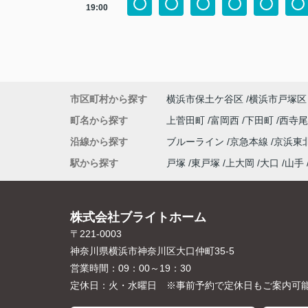
19:00
市区町村から探す
横浜市保土ケ谷区
横浜市戸塚区
町名から探す
上菅田町
富岡西
下田町
西寺
沿線から探す
ブルーライン
京急本線
京浜東
駅から探す
戸塚
東戸塚
上大岡
大口
山手
株式会社ブライトホーム
〒221-0003
神奈川県横浜市神奈川区大口仲町35-5
営業時間：
09：00～19：30
定休日：
火・水曜日 ※事前予約で定休日もご案内可