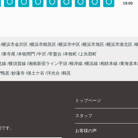
19:00
横浜市金沢区
横浜市鶴見区
横浜市中区
横浜市旭区
横浜市港北区
尾
東寺尾
本牧間門
中沢
常盤台
本牧町
上矢部町
北線
横須賀線
湘南新宿ライン宇須
根岸線
横浜線
相鉄本線
東海道
鴨居
妙蓮寺
保土ケ谷
洋光台
鶴見
トップページ
スタッフ
能です。
お客様の声