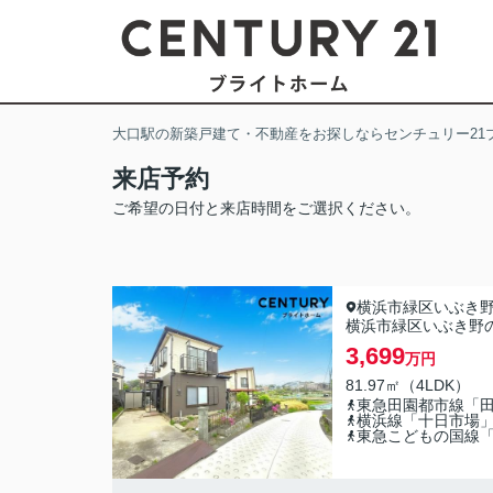
大口駅の新築戸建て・不動産をお探しならセンチュリー21
来店予約
ご希望の日付と来店時間をご選択ください。
横浜市緑区いぶき
横浜市緑区いぶき野
3,699
万円
81.97㎡（4LDK）
東急田園都市線「
横浜線「十日市場
東急こどもの国線