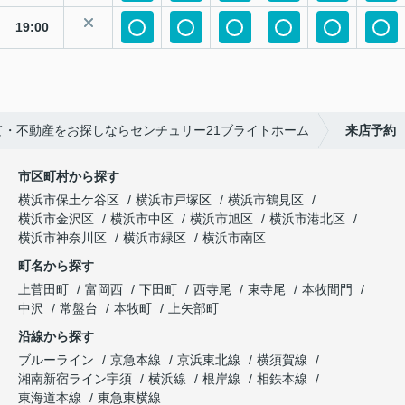
19:00
て・不動産をお探しならセンチュリー21ブライトホーム
来店予約
市区町村から探す
横浜市保土ケ谷区
横浜市戸塚区
横浜市鶴見区
横浜市金沢区
横浜市中区
横浜市旭区
横浜市港北区
横浜市神奈川区
横浜市緑区
横浜市南区
町名から探す
上菅田町
富岡西
下田町
西寺尾
東寺尾
本牧間門
中沢
常盤台
本牧町
上矢部町
沿線から探す
ブルーライン
京急本線
京浜東北線
横須賀線
湘南新宿ライン宇須
横浜線
根岸線
相鉄本線
東海道本線
東急東横線