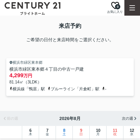
0
お気に入り
来店予約
ご希望の日付と来店時間をご選択ください。
横浜市緑区東本郷
横浜市緑区東本郷４丁目の中古一戸建
4,299
万円
81.14㎡（3LDK）
横浜線「鴨居」駅
ブルーライン「片倉町」駅
-
2026年8月
前の週
次の週
6
7
8
9
10
11
12
木
金
土
日
月
祝
水