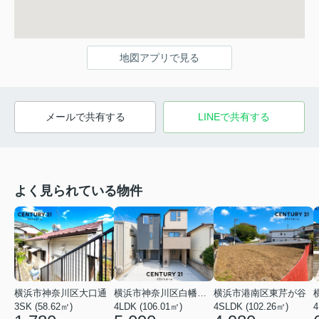
地図アプリで見る
メールで共有する
LINEで共有する
よく見られている物件
横浜市神奈川区大口通
横浜市神奈川区白幡東町
横浜市港南区東芹が谷
3SK (58.62㎡)
4LDK (106.01㎡)
4SLDK (102.26㎡)
4