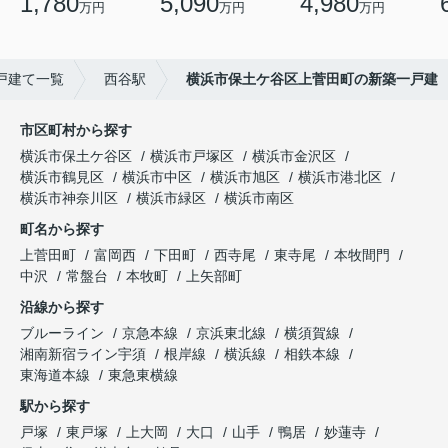
1,780
5,090
4,980
万円
万円
万円
戸建て一覧
西谷駅
横浜市保土ケ谷区上菅田町の新築一戸建
市区町村から探す
横浜市保土ケ谷区
横浜市戸塚区
横浜市金沢区
横浜市鶴見区
横浜市中区
横浜市旭区
横浜市港北区
横浜市神奈川区
横浜市緑区
横浜市南区
町名から探す
上菅田町
富岡西
下田町
西寺尾
東寺尾
本牧間門
中沢
常盤台
本牧町
上矢部町
沿線から探す
ブルーライン
京急本線
京浜東北線
横須賀線
湘南新宿ライン宇須
根岸線
横浜線
相鉄本線
東海道本線
東急東横線
駅から探す
戸塚
東戸塚
上大岡
大口
山手
鴨居
妙蓮寺