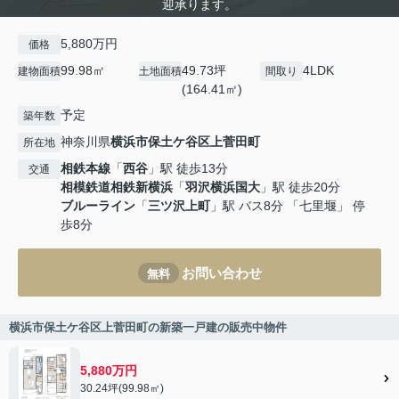
迎承ります。
5,880万円
価格
99.98㎡
49.73坪
4LDK
建物面積
土地面積
間取り
(164.41㎡)
予定
築年数
神奈川県
横浜市保土ケ谷区
上菅田町
所在地
相鉄本線
「
西谷
」駅 徒歩13分
交通
相模鉄道相鉄新横浜
「
羽沢横浜国大
」駅 徒歩20分
ブルーライン
「
三ツ沢上町
」駅 バス8分 「七里堰」 停
歩8分
お問い合わせ
無料
横浜市保土ケ谷区上菅田町の新築一戸建の販売中物件
5,880万円
30.24坪(99.98㎡)