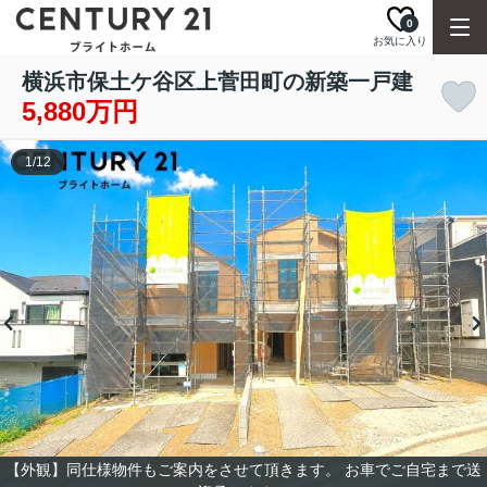
0
お気に入り
横浜市保土ケ谷区上菅田町の新築一戸建
5,880万円
1
/
12
【外観】同仕様物件もご案内をさせて頂きます。 お車でご自宅まで送