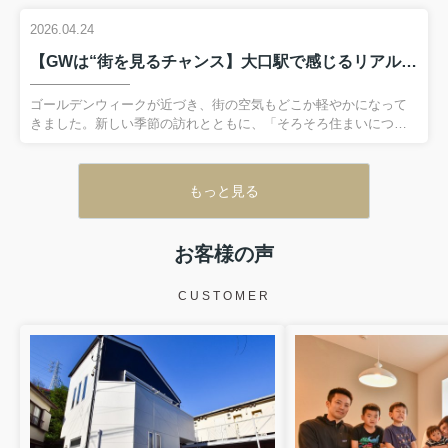
いかな？」と気になり始める時期でもあります。 今回はそんなタ
イミングにぴったりな、大口駅周辺の“普段使いできるグルメ”をご
2026.04.24
紹介します。 大口駅は横浜駅まで2駅という便利な立地ながら、派
【GWは“街を見るチャンス】大口駅で感じるリアルな暮らしやすさ
手なグルメ街というより、地元に根付いたお店が多いエリアで
す。 特に「大口通商店街」周辺には、日常的に使いやすい飲食店
が点在しています。■まず押さえたい定番ラーメン｜中華そば 髙
ゴールデンウィークが近づき、街の空気もどこか軽やかになって
野大口グルメで外せないのがラーメン。駅からすぐの人気店「中
きました。新しい季節の訪れとともに、「そろそろ住まいについ
華そ...
て考えてみようかな」と感じている方も多いのではないでしょう
か。長期休暇は、ご家族でゆっくり将来の暮らしを話し合った
り、実際に物件を見に行ったりする絶好のタイミングです。普段
もっと見る
は忙しくてなかなか動けない方も、このゴールデンウィークをき
っかけに理想の住まい探しを始めてみませんか？ 今回はその中で
も、横浜駅まで2駅という便利さを持ちながら、落ち着いた住環境
お客様の声
が広がる「大口駅」に注目してご紹介します。 ■GWは大口駅
の“本当の雰囲気”が見えやすい 大口駅周辺は、普段の平日と休日
でそこまで大き...
CUSTOMER