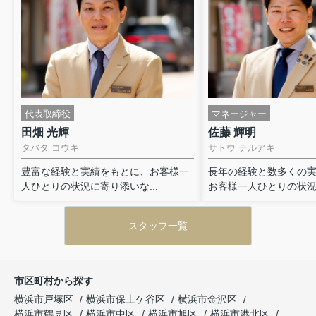
代表取締役
マネージャー
田畑 光輝
佐藤 輝明
タバタ コウキ
サトウ テルアキ
豊富な経験と実績をもとに、お客様一
長年の経験と数多くの
人ひとりの状況に寄り添いな...
お客様一人ひとりの状況に
スタッフ一覧
市区町村から探す
横浜市戸塚区
横浜市保土ケ谷区
横浜市金沢区
横浜市鶴見区
横浜市中区
横浜市旭区
横浜市港北区