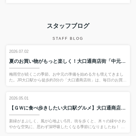
スタッフブログ
STAFF BLOG
2026.07.02
夏のお買い物がもっと楽しく！大口通商店街「中元大売出し」で運試し♪
梅雨空が続くこの季節。お中元の準備を始める方も増えてきまし
た。JR大口駅から徒歩約3分の「大口通商店街」は、毎日のお買い
物はもちろん、季節ごとのイベントも楽しめる地域密着型の商店
街です。今回は、大口通商店街の魅力と、現在開催中の「中元大
売出し」をご紹介します。■約380m続く、暮らしに寄り添う商店
2026.05.01
街大口通商店街は、大口駅から国道1号まで約380m続くアーケー
【ＧＷに食べ歩きしたい大口駅グルメ】大口通商店街の“普段使いランチ”がちょうどいい
ド商店街です。青果店や精肉店、鮮魚店など毎日の食卓を支える
お店をはじめ、パン屋さん、お惣菜店、飲食店、カフェ、ドラッ
グストア、衣料品店、美容室など、暮らしに便利なお店が数多く
新緑がまぶしく、風が心地よい5月。街を歩くと、木々の緑やさわ
並んでいます。雨の日でも歩きやすく、地元の方に長年親しまれ
やかな空気に、思わず深呼吸したくなる季節になりましたね！ 新
ている商...
生活が始まった方も、少し落ち着いてきて「この辺にいいお店な