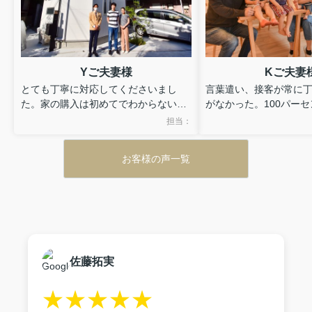
Yご夫妻様
Kご夫妻
とても丁寧に対応してくださいまし
言葉遣い、接客が常に
た。家の購入は初めてでわからない事
がなかった。100パー
だらけでしたが、その都度どのような
都合に合わせてくれた
担当：
時間でも電話でわかりやすく対応して
ムーズに見学等ができ
くださいました。担当の広瀬様が新し
てもレスポンスが早く
お客様の声一覧
い情報を逐一教えてくださり、こちら
直ぐに対応してくれた
もすぐに必要なものなどを揃えられま
性も良さそうで、とて
した。家購入は決めることや手続き、
た。
必要な書類を揃えることなど大変なこ
とが多々ありますが、ブライトホーム
様のような丁寧に対応してくださるお
店さんにお願いして本当によかったで
佐藤拓実
す。
★★★★★