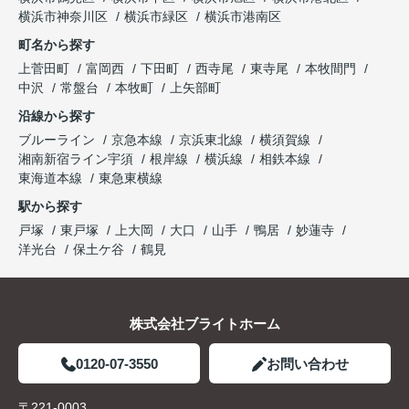
横浜市神奈川区
横浜市緑区
横浜市港南区
町名から探す
上菅田町
富岡西
下田町
西寺尾
東寺尾
本牧間門
中沢
常盤台
本牧町
上矢部町
沿線から探す
ブルーライン
京急本線
京浜東北線
横須賀線
湘南新宿ライン宇須
根岸線
横浜線
相鉄本線
東海道本線
東急東横線
駅から探す
戸塚
東戸塚
上大岡
大口
山手
鴨居
妙蓮寺
洋光台
保土ケ谷
鶴見
株式会社ブライトホーム
0120-07-3550
お問い合わせ
〒221-0003