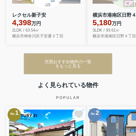
レクセル新子安
4,398
5,180
万円
万円
2LDK / 63.54㎡
3LDK / 93.61㎡
横浜市神奈川区子安通３丁目
横浜市港南区日野４丁目
売買おすすめ物件の一覧
をもっと見る
よく見られている物件
POPULAR
1
2
No.
No.