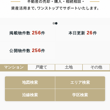
256
26
掲載物件数
件
本日更新
件
256
公開物件数
件
マンション
戸建て
土地
その他
地図検索
エリア検索
沿線検索
学区検索