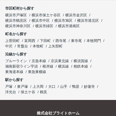
市区町村から探す
横浜市戸塚区
横浜市保土ケ谷区
横浜市金沢区
横浜市鶴見区
横浜市中区
横浜市旭区
横浜市港北区
横浜市神奈川区
横浜市緑区
横浜市港南区
町名から探す
上菅田町
富岡西
下田町
西寺尾
東寺尾
本牧間門
中沢
常盤台
本牧町
上矢部町
沿線から探す
ブルーライン
京急本線
京浜東北線
横須賀線
湘南新宿ライン宇須
根岸線
横浜線
相鉄本線
東海道本線
東急東横線
駅から探す
戸塚
東戸塚
上大岡
大口
山手
鴨居
妙蓮寺
洋光台
保土ケ谷
鶴見
株式会社ブライトホーム