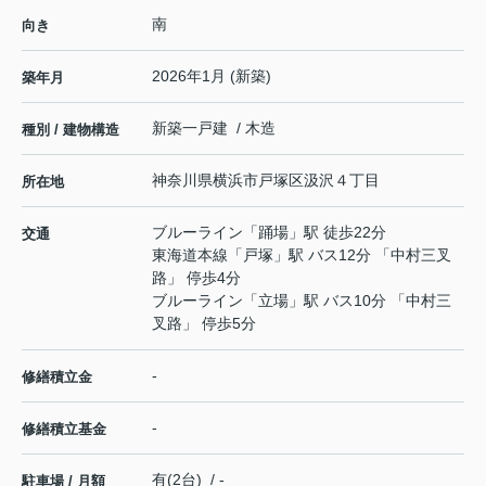
南
向き
2026年1月 (新築)
築年月
新築一戸建 / 木造
種別 / 建物構造
神奈川県
横浜市戸塚区
汲沢
４丁目
所在地
ブルーライン
「
踊場
」駅 徒歩22分
交通
東海道本線
「
戸塚
」駅 バス12分 「中村三叉
路」 停歩4分
ブルーライン
「
立場
」駅 バス10分 「中村三
叉路」 停歩5分
-
修繕積立金
-
修繕積立基金
有(2台) / -
駐車場 / 月額