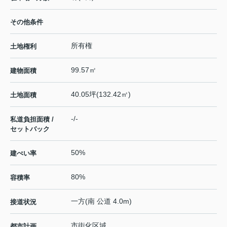
その他条件
所有権
土地権利
99.57㎡
建物面積
40.05坪(132.42㎡)
土地面積
-/-
私道負担面積 /
セットバック
50%
建ぺい率
80%
容積率
一方(南 公道 4.0m)
接道状況
市街化区域
都市計画