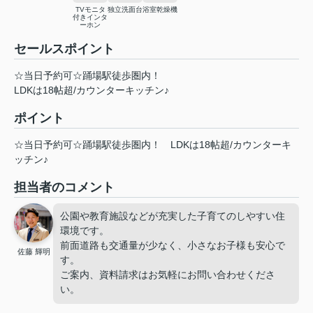
TVモニタ
独立洗面台
浴室乾燥機
付きインタ
ーホン
セールスポイント
☆当日予約可☆踊場駅徒歩圏内！
LDKは18帖超/カウンターキッチン♪
ポイント
☆当日予約可☆踊場駅徒歩圏内！
LDKは18帖超/カウンターキ
ッチン♪
担当者のコメント
公園や教育施設などが充実した子育てのしやすい住
環境です。
前面道路も交通量が少なく、小さなお子様も安心で
佐藤 輝明
す。
ご案内、資料請求はお気軽にお問い合わせくださ
い。