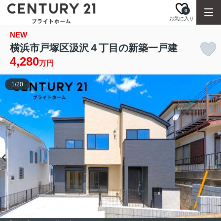
0
お気に入り
NEW
横浜市戸塚区汲沢４丁目の新築一戸建
4,280
万円
1
/
20