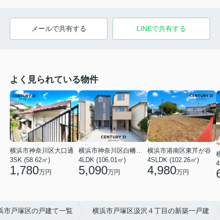
メールで共有する
LINEで共有する
よく見られている物件
横浜市神奈川区大口通
横浜市港南区東芹が谷
横浜市神奈川区白幡東町
3SK (58.62㎡)
4SLDK (102.26㎡)
4LDK (106.01㎡)
4
1,780
4,980
5,090
万円
万円
万円
浜市戸塚区の戸建て一覧
横浜市戸塚区汲沢４丁目の新築一戸建