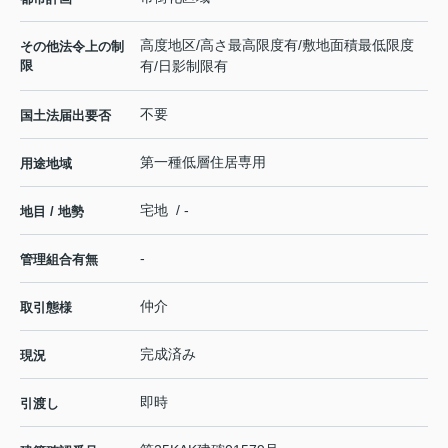
高度地区/高さ最高限度有/敷地面積最低限度
その他法令上の制
限
有/日影制限有
不要
国土法届出要否
第一種低層住居専用
用途地域
宅地 / -
地目 / 地勢
-
管理組合有無
仲介
取引態様
完成済み
現況
即時
引渡し