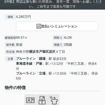
【外観】周辺は落ち着いた街並み。 是非一度、現地へお越しくださ
い。 ご自宅まで送迎も可能です
4,280万円
価格
支払いシミュレーション
99.57㎡
4LDK
建物面積
間取り
新築
2階建
築年数
階建て
神奈川県
横浜市戸塚区
汲沢
４丁目
所在地
ブルーライン
「
踊場
」駅 徒歩22分
交通
東海道本線
「
戸塚
」駅 バス12分 「中村三叉路」 停歩4
分
ブルーライン
「
立場
」駅 バス10分 「中村三叉路」 停歩
5分
物件の特徴