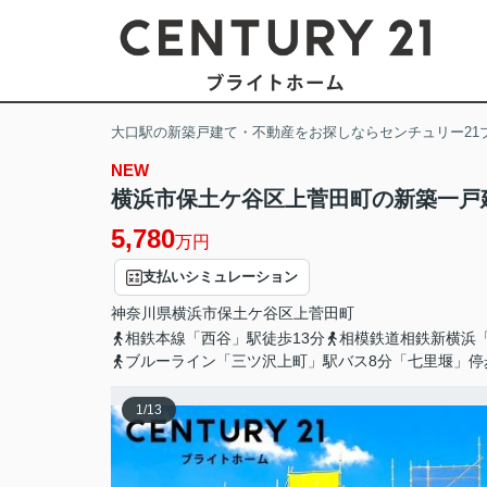
大口駅の新築戸建て・不動産をお探しならセンチュリー21
NEW
横浜市保土ケ谷区上菅田町の新築一戸
5,780
万円
支払いシミュレーション
神奈川県
横浜市保土ケ谷区
上菅田町
相鉄本線「西谷」駅徒歩13分
相模鉄道相鉄新横浜「
ブルーライン「三ツ沢上町」駅バス8分「七里堰」停
1
/
13