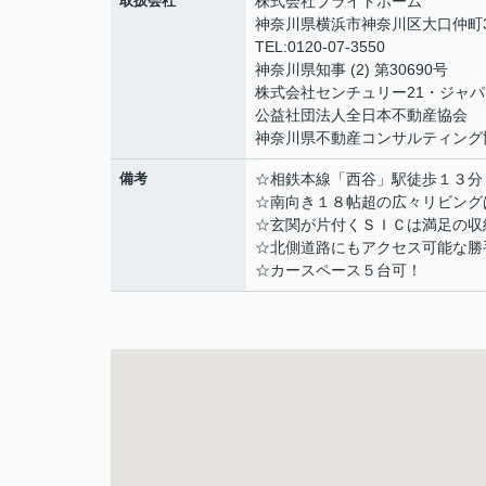
取扱会社
株式会社ブライトホーム
神奈川県横浜市神奈川区大口仲町3
TEL:0120-07-3550
神奈川県知事 (2) 第30690号
株式会社センチュリー21・ジャパ
公益社団法人全日本不動産協会
神奈川県不動産コンサルティング
備考
☆相鉄本線「西谷」駅徒歩１３分
☆南向き１８帖超の広々リビング
☆玄関が片付くＳＩＣは満足の収
☆北側道路にもアクセス可能な勝
☆カースペース５台可！