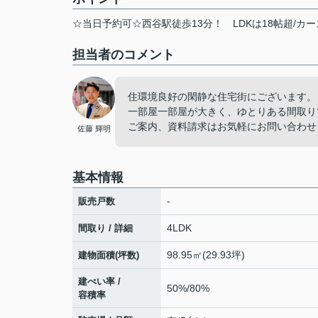
☆当日予約可☆西谷駅徒歩13分！
LDKは18帖超/カ
担当者のコメント
住環境良好の閑静な住宅街にございます。
一部屋一部屋が大きく、ゆとりある間取り
ご案内、資料請求はお気軽にお問い合わせ
佐藤 輝明
基本情報
-
販売戸数
4LDK
間取り / 詳細
98.95㎡(29.93坪)
建物面積(坪数)
建ぺい率 /
50%/80%
容積率