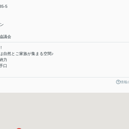
5-5
ン
協議会
！
は自然とご家族が集まる空間♪
納力
手口
情報