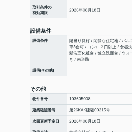
取引条件の
2026年08月18日
有効期限
設備条件
設備条件
陽当り良好 / 閑静な住宅地 / バルコ
車3台可 / コンロ２口以上 / 食器洗
髪洗面化粧台 / 独立洗面台 / ウ
き / 南道路
設備(その他)
-
その他
103605008
物件番号
第26KAK建確00215号
建築確認番号
2026年08月18日
次回更新予定日