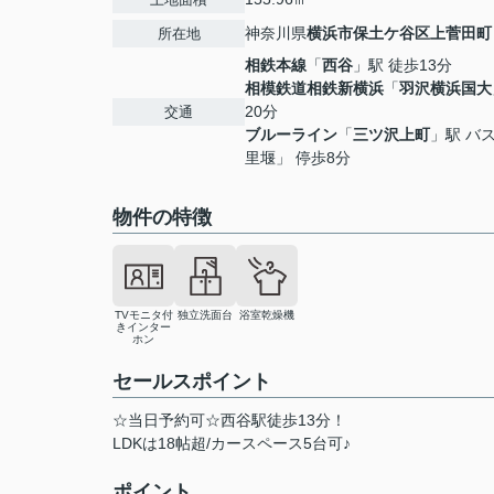
神奈川県
横浜市保土ケ谷区
上菅田町
所在地
相鉄本線
「
西谷
」駅 徒歩13分
相模鉄道相鉄新横浜
「
羽沢横浜国大
20分
交通
ブルーライン
「
三ツ沢上町
」駅 バス
里堰」 停歩8分
物件の特徴
TVモニタ付
独立洗面台
浴室乾燥機
きインター
ホン
セールスポイント
☆当日予約可☆西谷駅徒歩13分！
LDKは18帖超/カースペース5台可♪
ポイント