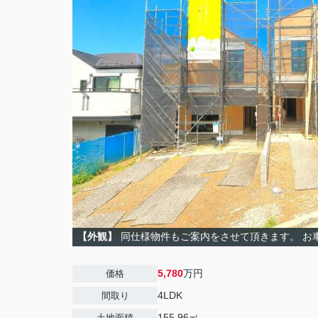
【外観】
同仕様物件もご案内をさせて頂きます。 お
5,780
万円
価格
4LDK
間取り
155.96㎡
土地面積