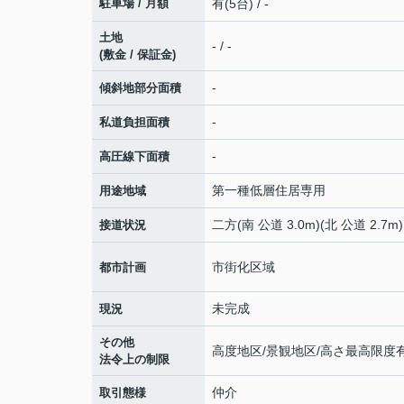
駐車場 / 月額
有(5台) / -
土地
- / -
(敷金 / 保証金)
-
傾斜地部分面積
-
私道負担面積
-
高圧線下面積
第一種低層住居専用
用途地域
二方(南 公道 3.0m)(北 公道 2.7m)
接道状況
市街化区域
都市計画
未完成
現況
その他
高度地区/景観地区/高さ最高限度
法令上の制限
仲介
取引態様