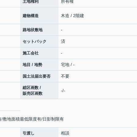
所有権
土地権利
木造 / 2階建
建物構造
-
路地状敷地
済
セットバック
-
施工会社
宅地 / -
地目 / 地勢
不要
国土法届出要否
総区画数 /
-/-
販売区画数
有/敷地面積最低限度有/日影制限有
相談
引渡し