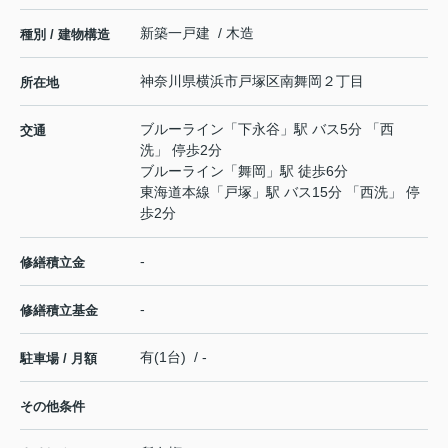
新築一戸建 / 木造
種別 / 建物構造
神奈川県
横浜市戸塚区
南舞岡
２丁目
所在地
ブルーライン
「
下永谷
」駅 バス5分 「西
交通
洗」 停歩2分
ブルーライン
「
舞岡
」駅 徒歩6分
東海道本線
「
戸塚
」駅 バス15分 「西洗」 停
歩2分
-
修繕積立金
-
修繕積立基金
有(1台) / -
駐車場 / 月額
その他条件