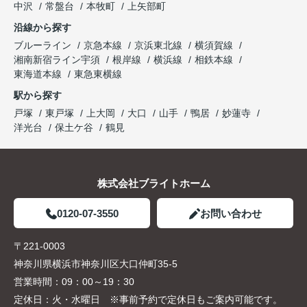
中沢
常盤台
本牧町
上矢部町
沿線から探す
ブルーライン
京急本線
京浜東北線
横須賀線
湘南新宿ライン宇須
根岸線
横浜線
相鉄本線
東海道本線
東急東横線
駅から探す
戸塚
東戸塚
上大岡
大口
山手
鴨居
妙蓮寺
洋光台
保土ケ谷
鶴見
株式会社ブライトホーム
0120-07-3550
お問い合わせ
〒221-0003
神奈川県横浜市神奈川区大口仲町35-5
営業時間：
09：00～19：30
定休日：
火・水曜日 ※事前予約で定休日もご案内可能です。