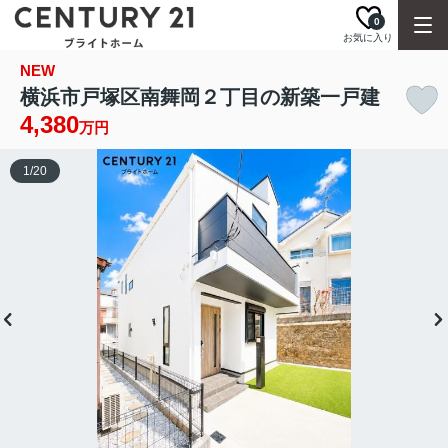
0
お気に入り
NEW
横浜市戸塚区南舞岡２丁目の新築一戸建
4,380
万円
1
/
20