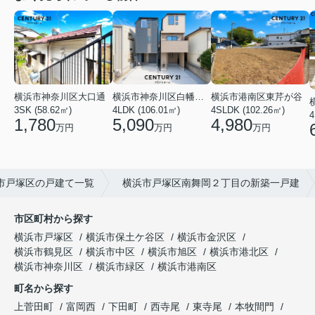
横浜市神奈川区大口通
横浜市港南区東芹が谷
横浜市神奈川区白幡東町
3SK (58.62㎡)
4SLDK (102.26㎡)
4LDK (106.01㎡)
4
1,780
4,980
5,090
万円
万円
万円
市戸塚区の戸建て一覧
横浜市戸塚区南舞岡２丁目の新築一戸建
市区町村から探す
横浜市戸塚区
横浜市保土ケ谷区
横浜市金沢区
横浜市鶴見区
横浜市中区
横浜市旭区
横浜市港北区
横浜市神奈川区
横浜市緑区
横浜市港南区
町名から探す
上菅田町
富岡西
下田町
西寺尾
東寺尾
本牧間門