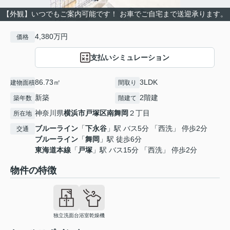
【外観】いつでもご案内可能です！ お車でご自宅まで送迎承ります。
4,380万円
価格
支払いシミュレーション
86.73㎡
3LDK
建物面積
間取り
新築
2階建
築年数
階建て
神奈川県
横浜市戸塚区
南舞岡
２丁目
所在地
ブルーライン
「
下永谷
」駅 バス5分 「西洗」 停歩2分
交通
ブルーライン
「
舞岡
」駅 徒歩6分
東海道本線
「
戸塚
」駅 バス15分 「西洗」 停歩2分
物件の特徴
独立洗面台
浴室乾燥機