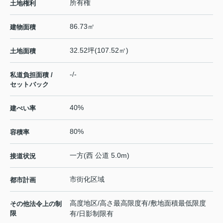
所有権
土地権利
86.73㎡
建物面積
32.52坪(107.52㎡)
土地面積
-/-
私道負担面積 /
セットバック
40%
建ぺい率
80%
容積率
一方(西 公道 5.0m)
接道状況
市街化区域
都市計画
高度地区/高さ最高限度有/敷地面積最低限度
その他法令上の制
限
有/日影制限有