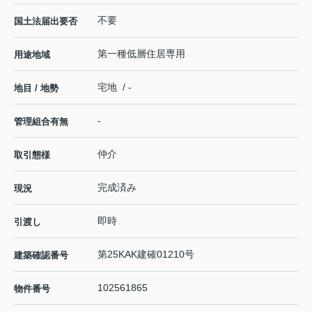
不要
国土法届出要否
第一種低層住居専用
用途地域
宅地 / -
地目 / 地勢
-
管理組合有無
仲介
取引態様
完成済み
現況
即時
引渡し
第25KAK建確01210号
建築確認番号
102561865
物件番号