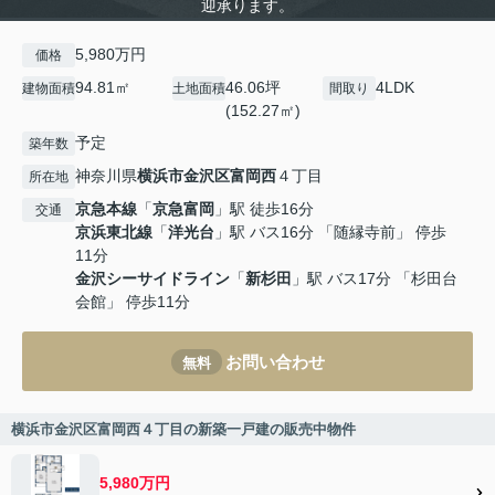
迎承ります。
5,980万円
価格
94.81㎡
46.06坪
4LDK
建物面積
土地面積
間取り
(152.27㎡)
予定
築年数
神奈川県
横浜市金沢区
富岡西
４丁目
所在地
京急本線
「
京急富岡
」駅 徒歩16分
交通
京浜東北線
「
洋光台
」駅 バス16分 「随縁寺前」 停歩
11分
金沢シーサイドライン
「
新杉田
」駅 バス17分 「杉田台
会館」 停歩11分
お問い合わせ
無料
横浜市金沢区富岡西４丁目の新築一戸建の販売中物件
5,980万円