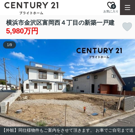
0
お気に入り
横浜市金沢区富岡西４丁目の新築一戸建
5,980万円
1
/
9
【外観】同仕様物件もご案内をさせて頂きます。 お車でご自宅まで送