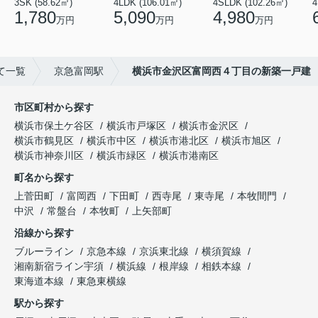
3SK (58.62㎡)
4LDK (106.01㎡)
4SLDK (102.26㎡)
4
1,780
5,090
4,980
万円
万円
万円
て一覧
京急富岡駅
横浜市金沢区富岡西４丁目の新築一戸建
市区町村から探す
横浜市保土ケ谷区
横浜市戸塚区
横浜市金沢区
横浜市鶴見区
横浜市中区
横浜市港北区
横浜市旭区
横浜市神奈川区
横浜市緑区
横浜市港南区
町名から探す
上菅田町
富岡西
下田町
西寺尾
東寺尾
本牧間門
中沢
常盤台
本牧町
上矢部町
沿線から探す
ブルーライン
京急本線
京浜東北線
横須賀線
湘南新宿ライン宇須
横浜線
根岸線
相鉄本線
東海道本線
東急東横線
駅から探す