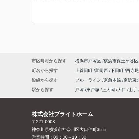
市区町村から探す
横浜市戸塚区
横浜市保土ケ谷区
町名から探す
上菅田町
富岡西
下田町
西寺
沿線から探す
ブルーライン
京急本線
京浜東
駅から探す
戸塚
東戸塚
上大岡
大口
山手
株式会社ブライトホーム
〒221-0003
神奈川県横浜市神奈川区大口仲町35-5
営業時間：
09：00～19：30