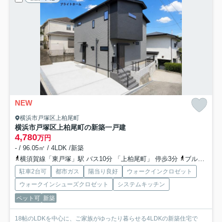
NEW
横浜市戸塚区上柏尾町
横浜市戸塚区上柏尾町の新築一戸建
4,780
万円
- / 96.05㎡ / 4LDK /新築
横須賀線「東戸塚」駅 バス10分 「上柏尾町」 停歩3分
ブルーライン「下永谷」駅 徒歩25分
駐車2台可
都市ガス
陽当り良好
ウォークインクロゼット
ウォークインシューズクロゼット
システムキッチン
ペット可
新築
18帖のLDKを中心に、ご家族がゆったり暮らせる4LDKの新築住宅で