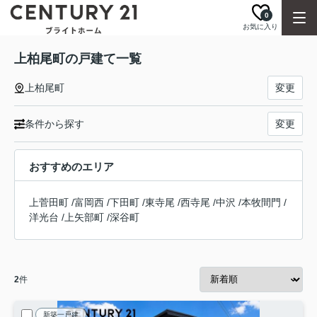
0
お気に入り
上柏尾町の戸建て一覧
上柏尾町
変更
条件から探す
変更
おすすめのエリア
上菅田町
/
富岡西
/
下田町
/
東寺尾
/
西寺尾
/
中沢
/
本牧間門
/
洋光台
/
上矢部町
/
深谷町
2
件
新築一戸建