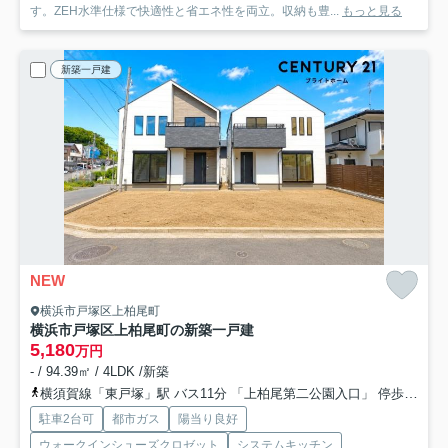
す。ZEH水準仕様で快適性と省エネ性を両立。収納も豊...
もっと見る
新築一戸建
NEW
横浜市戸塚区上柏尾町
横浜市戸塚区上柏尾町の新築一戸建
5,180
万円
- / 94.39㎡ / 4LDK /新築
横須賀線「東戸塚」駅 バス11分 「上柏尾第二公園入口」 停歩4分
駐車2台可
都市ガス
陽当り良好
ウォークインシューズクロゼット
システムキッチン