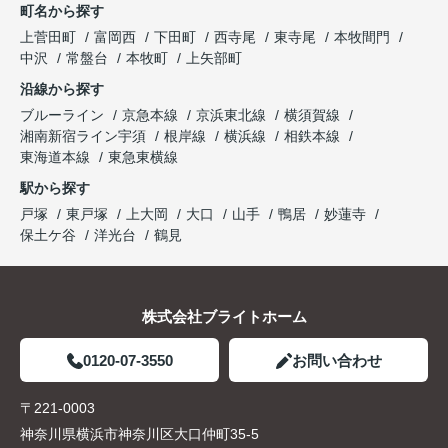
町名から探す
上菅田町
富岡西
下田町
西寺尾
東寺尾
本牧間門
中沢
常盤台
本牧町
上矢部町
沿線から探す
ブルーライン
京急本線
京浜東北線
横須賀線
湘南新宿ライン宇須
根岸線
横浜線
相鉄本線
東海道本線
東急東横線
駅から探す
戸塚
東戸塚
上大岡
大口
山手
鴨居
妙蓮寺
保土ケ谷
洋光台
鶴見
株式会社ブライトホーム
0120-07-3550
お問い合わせ
〒221-0003
神奈川県横浜市神奈川区大口仲町35-5