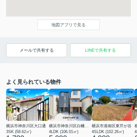
地図アプリで見る
メールで共有する
LINEで共有する
よく見られている物件
横浜市神奈川区大口通
横浜市神奈川区白幡東町
横浜市港南区東芹が谷
3SK (58.62㎡)
4LDK (106.01㎡)
4SLDK (102.26㎡)
4