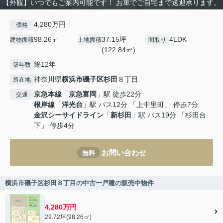
【外観】いつでもご案内可能です！ お車でご自宅まで送迎承ります。
4,280万円
価格
98.26㎡
37.15坪
4LDK
建物面積
土地面積
間取り
(122.84㎡)
築12年
築年数
神奈川県
横浜市磯子区
杉田
８丁目
所在地
京急本線
「
京急富岡
」駅 徒歩22分
交通
根岸線
「
洋光台
」駅 バス12分 「上中里町」 停歩7分
金沢シーサイドライン
「
新杉田
」駅 バス19分 「杉田台
下」 停歩4分
お問い合わせ
無料
横浜市磯子区杉田８丁目の中古一戸建の販売中物件
4,280万円
29.72坪(98.26㎡)