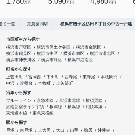
1,780
5,090
4,980
万円
万円
万円
建て一覧
京急富岡駅
横浜市磯子区杉田８丁目の中古一戸建
市区町村から探す
横浜市戸塚区
横浜市保土ケ谷区
横浜市金沢区
横浜市鶴見区
横浜市中区
横浜市旭区
横浜市港北区
横浜市神奈川区
横浜市緑区
横浜市港南区
町名から探す
上菅田町
富岡西
下田町
西寺尾
東寺尾
本牧間門
中沢
常盤台
本牧町
上矢部町
沿線から探す
ブルーライン
京急本線
京浜東北線
横須賀線
湘南新宿ライン宇須
根岸線
横浜線
相鉄本線
東海道本線
東急東横線
駅から探す
戸塚
東戸塚
上大岡
大口
山手
鴨居
妙蓮寺