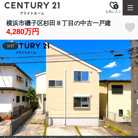
0
お気に入り
横浜市磯子区杉田８丁目の中古一戸建
4,280万円
1
/
17