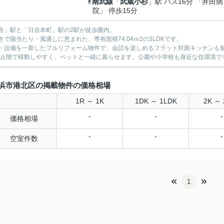
南武線
「
武蔵小杉
」駅 バス16分 「井田病
院」 停歩15分
吉」駅と「日吉本町」駅の2駅が徒歩圏内。
きで陽当たり・風通しに恵まれた、専有面積74.04ｍ2の3LDKです。
・設備を一新したフルリフォーム物件で、会話を楽しめるフラット対面キッチンも
停止階で移動しやすく、ペットと一緒に暮らせます。公園や小学校も身近な住環境で
浜市港北区の掲載物件の価格相場
1R ～ 1K
1DK ～ 1LDK
2K ～ 
-
-
-
価格相場
-
-
-
空室件数
1