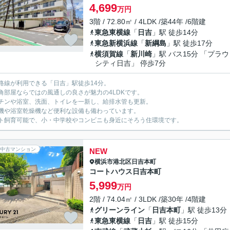
4,699
万円
3階 / 72.80㎡ / 4LDK /築44年 /6階建
東急東横線
「
日吉
」駅 徒歩14分
東急新横浜線
「
新綱島
」駅 徒歩17分
横須賀線
「
新川崎
」駅 バス15分 「プラ
シティ日吉」 停歩7分
路線が利用できる「日吉」駅徒歩14分。
角部屋ならではの風通しの良さが魅力の4LDKです。
チンや浴室、洗面、トイレを一新し、給排水管も更新。
機や浴室乾燥機など便利な設備も備わっています。
ト飼育可能で、小・中学校やコンビニも身近にそろう住環境です。
中古マンション
NEW
横浜市港北区
日吉本町
コートハウス日吉本町
5,999
万円
2階 / 74.04㎡ / 3LDK /築30年 /4階建
グリーンライン
「
日吉本町
」駅 徒歩13分
東急東横線
「
日吉
」駅 徒歩15分