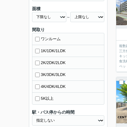
面積
～
間取り
ワンルーム
複数
1K/1DK/1LDK
三方
キッ
食洗
2K/2DK/2LDK
ペッ
3K/3DK/3LDK
4K/4DK/4LDK
5K以上
駅・バス停からの時間