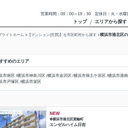
営業時間：09：00～19：30 定休日：火・
トップ
エリアから探す
横浜市港北区の
ブライトホーム
【マンション(売買)】を市区町村から探す
すすめのエリア
浜市南区
/
横浜市神奈川区
/
横浜市金沢区
/
横浜市保土ケ谷区
/
横浜市港南
浜市戸塚区
/
横浜市栄区
中古マンション
NEW
横浜市港北区
箕輪町
エンゼルハイム日吉