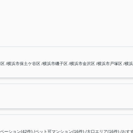
南区
横浜市保土ケ谷区
横浜市磯子区
横浜市金沢区
横浜市戸塚区
横
ーション(42件)
ペット可マンション(16件)
大口エリア(16件)
おすす