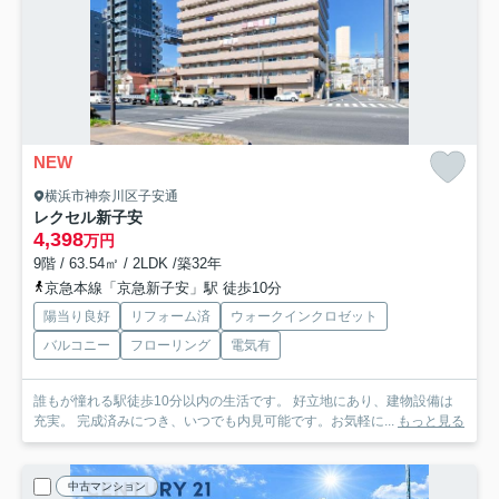
NEW
横浜市神奈川区子安通
レクセル新子安
4,398
万円
9階 / 63.54㎡ / 2LDK /築32年
京急本線「京急新子安」駅 徒歩10分
陽当り良好
リフォーム済
ウォークインクロゼット
バルコニー
フローリング
電気有
誰もが憧れる駅徒歩10分以内の生活です。 好立地にあり、建物設備は
充実。 完成済みにつき、いつでも内見可能です。お気軽に...
もっと見る
中古マンション