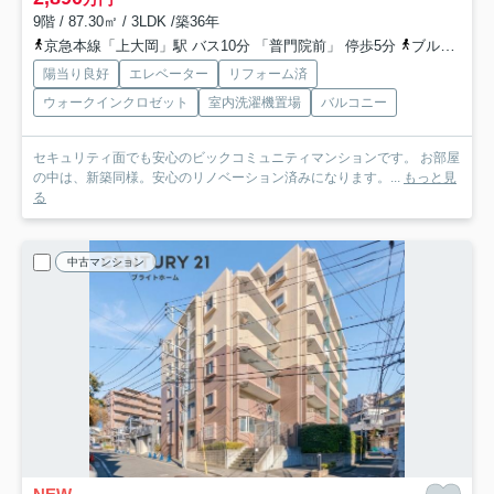
9階 / 87.30㎡ / 3LDK /築36年
京急本線「上大岡」駅 バス10分 「普門院前」 停歩5分
ブルーライン「上大岡」駅 バス10分 「普門院前」 停歩5分
陽当り良好
エレベーター
リフォーム済
ウォークインクロゼット
室内洗濯機置場
バルコニー
セキュリティ面でも安心のビックコミュニティマンションです。 お部屋
の中は、新築同様。安心のリノベーション済みになります。...
もっと見
る
中古マンション