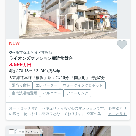
NEW
横浜市保土ケ谷区常盤台
ライオンズマンション横浜常盤台
3,599
万円
4階 / 78.13㎡ / 3LDK /築34年
東海道本線「横浜」駅 バス16分 「岡沢町」 停歩2分
陽当り良好
エレベーター
ウォークインクロゼット
室内洗濯機置場
バルコニー
フローリング
オートロック付き、セキュリティも安心のマンションです。 各室ゆとり
の広さ、使いやすい間取りとなっております。 空室の為、...
もっと見る
中古マンション