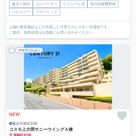
陽当り良好
エレベーター
リフォーム済
室内洗濯機置場
バルコニー
フローリング
公園や教育施設などが充実した子育てのしやすい住環境です。
ご案内、資料請求はお気軽にお問い合わせください。
中古マンション
NEW
横浜市南区別所
コスモ上大岡サニーウイングＡ棟
2,890
万円