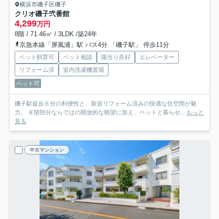
横浜市磯子区磯子
クリオ磯子弐番館
4,299
万円
8階 / 71.46㎡ / 3LDK /築24年
京急本線「屏風浦」駅 バス4分 「磯子駅」 停歩11分
ペット飼育可
ペット相談
陽当り良好
エレベーター
リフォーム済
室内洗濯機置場
ペット可
磯子駅徒歩６分の利便性と、新規リフォーム済みの快適な住空間が魅
力。 ８階部分ならではの開放的な眺望に加え、ペットと暮らせ...
もっと
見る
中古マンション