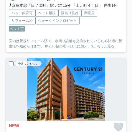
京急本線「日ノ出町」駅 バス15分 「山元町４丁目」 停歩1分
ペット飼育可
ペット相談
陽当り良好
床暖房
リフォーム済
ウォークインクロゼット
ペット可
室内は新規リフォーム済で、水回り設備も交換されているため快適に新
生活を始められます。 約20.6帖の広々LDKに加え、3...
もっと見る
中古マンション
NEW