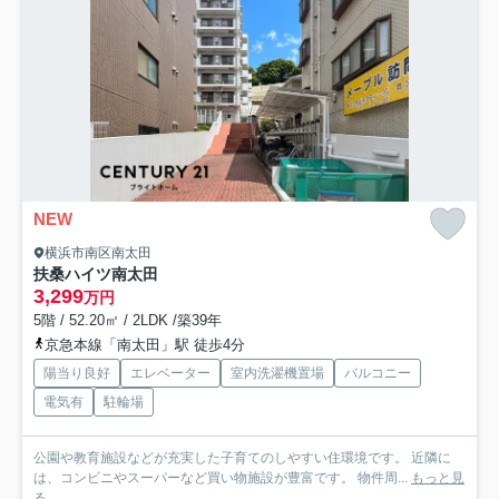
NEW
横浜市南区南太田
扶桑ハイツ南太田
3,299
万円
5階 / 52.20㎡ / 2LDK /築39年
京急本線「南太田」駅 徒歩4分
陽当り良好
エレベーター
室内洗濯機置場
バルコニー
電気有
駐輪場
公園や教育施設などが充実した子育てのしやすい住環境です。 近隣に
は、コンビニやスーパーなど買い物施設が豊富です。 物件周...
もっと見
る