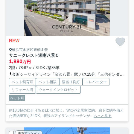
NEW
横浜市金沢区東朝比奈
サニークレスト湘南八景５
1,880
万円
2階 / 78.67㎡ / 3LDK /築35年
金沢シーサイドライン「金沢八景」駅 バス15分 「三信センター」 停歩4分
ペット飼育可
ペット相談
陽当り良好
エレベーター
リフォーム済
ウォークインクロゼット
ペット可
約18.3帖のゆとりあるLDKに加え、WICや全居室収納、廊下収納を備え
た収納豊富な3LDK。新設のアイランドキッチンが...
もっと見る
中古マンション