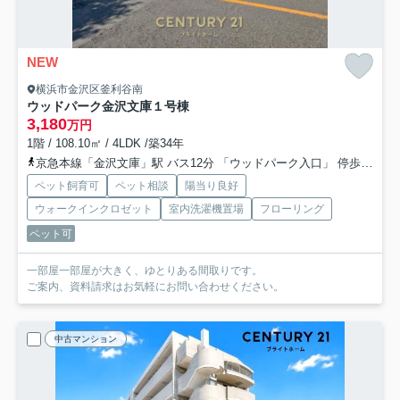
NEW
横浜市金沢区釜利谷南
ウッドパーク金沢文庫１号棟
3,180
万円
1階 / 108.10㎡ / 4LDK /築34年
京急本線「金沢文庫」駅 バス12分 「ウッドパーク入口」 停歩1分
ペット飼育可
ペット相談
陽当り良好
ウォークインクロゼット
室内洗濯機置場
フローリング
ペット可
一部屋一部屋が大きく、ゆとりある間取りです。
ご案内、資料請求はお気軽にお問い合わせください。
中古マンション