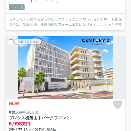
ペット可
セキュリティ面でも安心のビックコミュニティマンションです。 お部屋
の中は、新築同様。新規内装リフォーム済みになります。 ...
もっと見る
中古マンション
NEW
横浜市中区山元町
プレシス横濱山手パークフロント
6,998
万円
2階 / 77.18㎡ / 2LDK /築8年