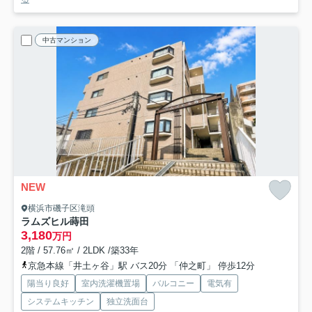
中古マンション
NEW
横浜市磯子区滝頭
ラムズヒル蒔田
3,180
万円
2階 / 57.76㎡ / 2LDK /築33年
京急本線「井土ヶ谷」駅 バス20分 「仲之町」 停歩12分
陽当り良好
室内洗濯機置場
バルコニー
電気有
システムキッチン
独立洗面台