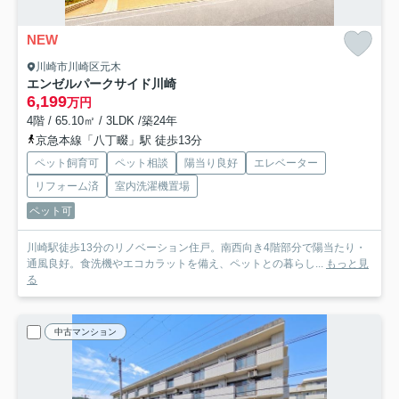
NEW
川崎市川崎区元木
エンゼルパークサイド川崎
6,199
万円
4階 / 65.10㎡ / 3LDK /築24年
京急本線「八丁畷」駅 徒歩13分
ペット飼育可
ペット相談
陽当り良好
エレベーター
リフォーム済
室内洗濯機置場
ペット可
川崎駅徒歩13分のリノベーション住戸。南西向き4階部分で陽当たり・
通風良好。食洗機やエコカラットを備え、ペットとの暮らし...
もっと見
る
中古マンション