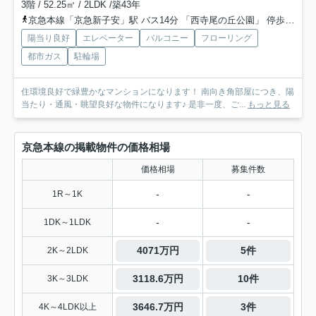
3階 / 52.25㎡ / 2LDK /築43年
京急本線「京急新子安」駅 バス14分 「西寺尾の丘公園」 停歩4分
陽当り良好
エレベーター
バルコニー
フローリング
都市ガス
駐輪場
住環境良好で緑豊かなマンションになります！ 南向き角部屋につき、陽
当たり・通風・眺望良好な物件になります♪ 是非一度、ご...
もっと見る
京急本線の掲載物件の価格相場
価格相場
募集件数
-
-
1R～1K
-
-
1DK～1LDK
4071万円
5件
2K～2LDK
3118.6万円
10件
3K～3LDK
3646.7万円
3件
4K～4LDK以上