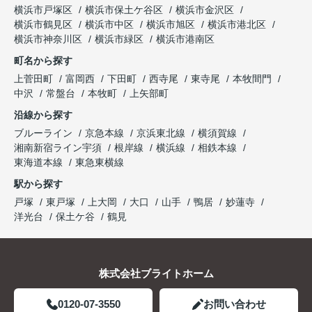
横浜市戸塚区
横浜市保土ケ谷区
横浜市金沢区
横浜市鶴見区
横浜市中区
横浜市旭区
横浜市港北区
横浜市神奈川区
横浜市緑区
横浜市港南区
町名から探す
上菅田町
富岡西
下田町
西寺尾
東寺尾
本牧間門
中沢
常盤台
本牧町
上矢部町
沿線から探す
ブルーライン
京急本線
京浜東北線
横須賀線
湘南新宿ライン宇須
根岸線
横浜線
相鉄本線
東海道本線
東急東横線
駅から探す
戸塚
東戸塚
上大岡
大口
山手
鴨居
妙蓮寺
洋光台
保土ケ谷
鶴見
株式会社ブライトホーム
0120-07-3550
お問い合わせ