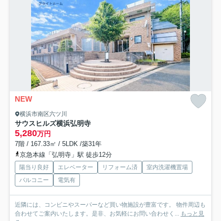
NEW
横浜市南区六ツ川
サウスヒルズ横浜弘明寺
5,280
万円
7階 / 167.33㎡ / 5LDK /築31年
京急本線「弘明寺」駅 徒歩12分
陽当り良好
エレベーター
リフォーム済
室内洗濯機置場
バルコニー
電気有
近隣には、コンビニやスーパーなど買い物施設が豊富です。 物件周辺も
合わせてご案内いたします。是非、お気軽にお問い合わせく...
もっと見