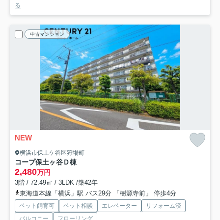
る
中古マンション
NEW
横浜市保土ケ谷区狩場町
コープ保土ヶ谷Ｄ棟
2,480
万円
3階 / 72.49㎡ / 3LDK /築42年
東海道本線「横浜」駅 バス29分 「樹源寺前」 停歩4分
ペット飼育可
ペット相談
エレベーター
リフォーム済
バルコニー
フローリング