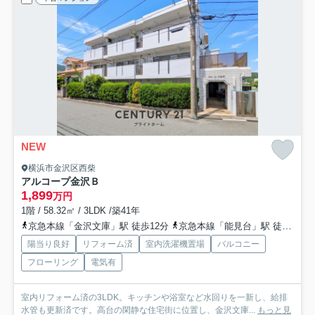
NEW
横浜市金沢区西柴
アルコープ金沢Ｂ
1,899
万円
1階 / 58.32㎡ / 3LDK /築41年
京急本線「金沢文庫」駅 徒歩12分
京急本線「能見台」駅 徒歩23分
陽当り良好
リフォーム済
室内洗濯機置場
バルコニー
フローリング
電気有
室内リフォーム済の3LDK。キッチンや浴室など水回りを一新し、給排
水管も更新済です。高台の閑静な住宅街に位置し、金沢文庫...
もっと見