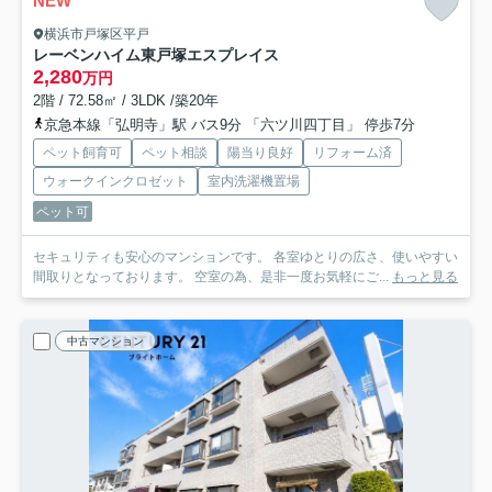
NEW
横浜市戸塚区平戸
レーベンハイム東戸塚エスプレイス
2,280
万円
2階 / 72.58㎡ / 3LDK /築20年
京急本線「弘明寺」駅 バス9分 「六ツ川四丁目」 停歩7分
ペット飼育可
ペット相談
陽当り良好
リフォーム済
ウォークインクロゼット
室内洗濯機置場
ペット可
セキュリティも安心のマンションです。 各室ゆとりの広さ、使いやすい
間取りとなっております。 空室の為、是非一度お気軽にご...
もっと見る
中古マンション