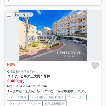
る
中古マンション
NEW
横浜市港南区東芹が谷
ロイヤルヒルズ上大岡１号棟
2,480
万円
6階 / 83.61㎡ / 4LDK /築39年
京急本線「上大岡」駅 バス13分 「芹が谷山谷」 停歩5分
ペット飼育可
ペット相談
陽当り良好
エレベーター
ウォークインクロゼット
室内洗濯機置場