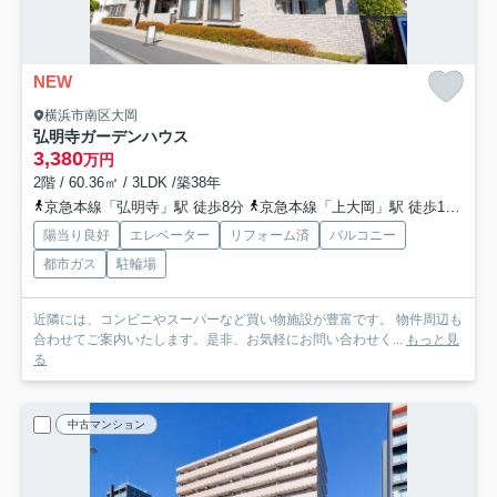
NEW
横浜市南区大岡
弘明寺ガーデンハウス
3,380
万円
2階 / 60.36㎡ / 3LDK /築38年
京急本線「弘明寺」駅 徒歩8分
京急本線「上大岡」駅 徒歩17分
陽当り良好
エレベーター
リフォーム済
バルコニー
都市ガス
駐輪場
近隣には、コンビニやスーパーなど買い物施設が豊富です。 物件周辺も
合わせてご案内いたします。是非、お気軽にお問い合わせく...
もっと見
る
中古マンション