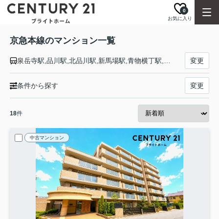
0
お気に入り
京急本線のマンション一覧
泉岳寺駅,品川駅,北品川駅,新馬場駅,青物横丁駅,鮫洲駅,立会川駅,大森海岸駅,平和島駅,大森町駅,梅屋敷駅,京急蒲田駅,雑色駅,六郷土手駅,京急川崎駅,八丁畷駅,鶴見市場駅,京急鶴見駅,花月総持寺駅,生麦駅,京急新子安駅,子安駅,神奈川新町駅,京急東神奈川駅,神奈川駅,横浜駅,戸部駅,日ノ出町駅,黄金町駅,南太田駅,井土ヶ谷駅,弘明寺駅,上大岡駅,屏風浦駅,杉田駅,京急富岡駅,能見台駅,金沢文庫駅,金沢八景駅,追浜駅,京急田浦駅,安針塚駅,逸見駅,汐入駅,横須賀中央駅,県立大学駅,堀ノ内駅,京急大津駅,馬堀海岸駅,浦賀駅
変更
条件から探す
変更
18
件
中古マンション