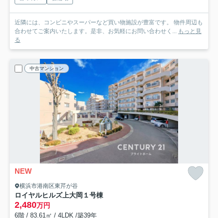
近隣には、コンビニやスーパーなど買い物施設が豊富です。 物件周辺も
合わせてご案内いたします。是非、お気軽にお問い合わせく...
もっと見
る
中古マンション
NEW
横浜市港南区東芹が谷
ロイヤルヒルズ上大岡１号棟
2,480
万円
6階 / 83.61㎡ / 4LDK /築39年