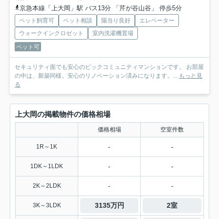
京急本線「上大岡」駅 バス13分 「芹が谷山谷」 停歩5分
ペット飼育可
ペット相談
陽当り良好
エレベーター
ウォークインクロゼット
室内洗濯機置場
ペット可
セキュリティ面でも安心のビックコミュニティマンションです。 お部屋
の中は、新築同様。安心のリノベーション済みになります。...
もっと見
る
上大岡の掲載物件の価格相場
価格相場
空室件数
-
-
1R～1K
-
-
1DK～1LDK
-
-
2K～2LDK
3135万円
2室
3K～3LDK