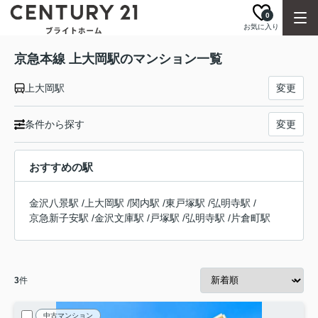
0
お気に入り
京急本線 上大岡駅のマンション一覧
上大岡駅
変更
条件から探す
変更
おすすめの駅
金沢八景駅
/
上大岡駅
/
関内駅
/
東戸塚駅
/
弘明寺駅
/
京急新子安駅
/
金沢文庫駅
/
戸塚駅
/
弘明寺駅
/
片倉町駅
3
件
中古マンション