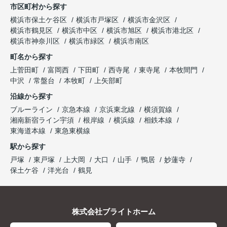
市区町村から探す
横浜市保土ケ谷区
横浜市戸塚区
横浜市金沢区
横浜市鶴見区
横浜市中区
横浜市旭区
横浜市港北区
横浜市神奈川区
横浜市緑区
横浜市南区
町名から探す
上菅田町
富岡西
下田町
西寺尾
東寺尾
本牧間門
中沢
常盤台
本牧町
上矢部町
沿線から探す
ブルーライン
京急本線
京浜東北線
横須賀線
湘南新宿ライン宇須
根岸線
横浜線
相鉄本線
東海道本線
東急東横線
駅から探す
戸塚
東戸塚
上大岡
大口
山手
鴨居
妙蓮寺
保土ケ谷
洋光台
鶴見
株式会社ブライトホーム