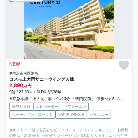
NEW
横浜市南区別所
コスモ上大岡サニーウイングＡ棟
2,890
万円
9階 / 87.30㎡ / 3LDK /築36年
京急本線「上大岡」駅 バス10分 「普門院前」 停歩5分
ブルーライン「上大岡」駅 バス10分 「普門院前」 停歩5分
陽当り良好
エレベーター
リフォーム済
ウォークインクロゼット
室内洗濯機置場
バルコニー
セキュリティ面でも安心のビックコミュニティマンションです。 お部屋
の中は、新築同様。安心のリノベーション済みになります。...
もっと見