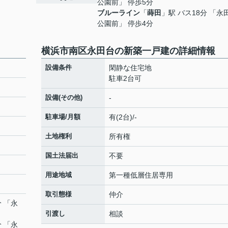
公園前」 停歩5分
ブルーライン
「
蒔田
」駅 バス18分 「永
公園前」 停歩4分
横浜市南区永田台の新築一戸建の詳細情報
設備条件
閑静な住宅地
駐車2台可
設備(その他)
-
駐車場/月額
有(2台)/-
土地権利
所有権
国土法届出
不要
用途地域
第一種低層住居専用
取引態様
仲介
分 「永
引渡し
相談
分 「永