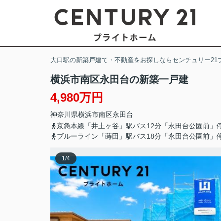
大口駅の新築戸建て・不動産をお探しならセンチュリー21
横浜市南区永田台の新築一戸建
4,980万円
神奈川県
横浜市南区
永田台
京急本線「井土ヶ谷」駅バス12分「永田台公園前」
ブルーライン「蒔田」駅バス18分「永田台公園前」
1
/
4