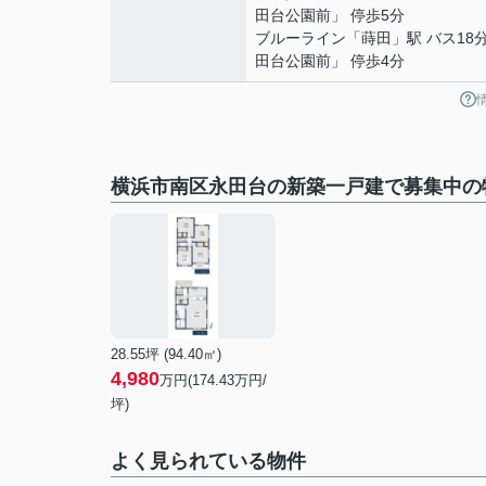
田台公園前」 停歩5分
ブルーライン
「
蒔田
」駅 バス18
田台公園前」 停歩4分
横浜市南区永田台の新築一戸建で募集中の
28.55坪 (94.40㎡)
4,980
万円(
174.43
万円/
坪)
よく見られている物件