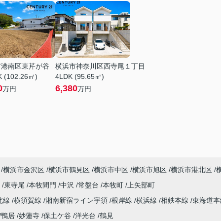
市港南区東芹が谷
横浜市神奈川区西寺尾１丁目
 (102.26㎡)
4LDK (95.65㎡)
0
6,380
万円
万円
横浜市金沢区
横浜市鶴見区
横浜市中区
横浜市旭区
横浜市港北区
尾
東寺尾
本牧間門
中沢
常盤台
本牧町
上矢部町
北線
横須賀線
湘南新宿ライン宇須
根岸線
横浜線
相鉄本線
東海道
鴨居
妙蓮寺
保土ケ谷
洋光台
鶴見