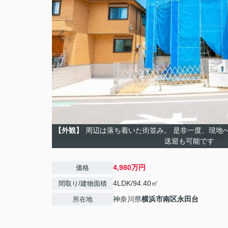
【外観】
周辺は落ち着いた街並み。 是非一度、現地
送迎も可能です
4,980万円
価格
4LDK/94.40㎡
間取り/建物面積
神奈川県
横浜市南区
永田台
所在地