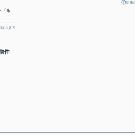
情報
分 「永
情報の見方
物件