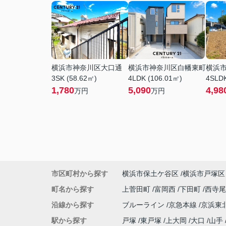
横浜市神奈川区大口通
横浜市神奈川区白幡東町
横浜
3SK (58.62㎡)
4LDK (106.01㎡)
4SLDK
1,780
5,090
4,98
万円
万円
市区町村から探す
横浜市保土ケ谷区
横浜市戸塚区
町名から探す
上菅田町
富岡西
下田町
西寺
沿線から探す
ブルーライン
京急本線
京浜東
駅から探す
戸塚
東戸塚
上大岡
大口
山手