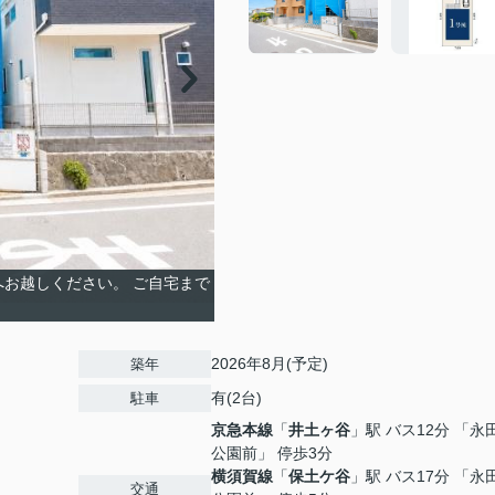
へお越しください。 ご自宅まで
2026年8月(予定)
築年
有(2台)
駐車
京急本線
「
井土ヶ谷
」駅 バス12分 「永
公園前」 停歩3分
横須賀線
「
保土ケ谷
」駅 バス17分 「永
交通