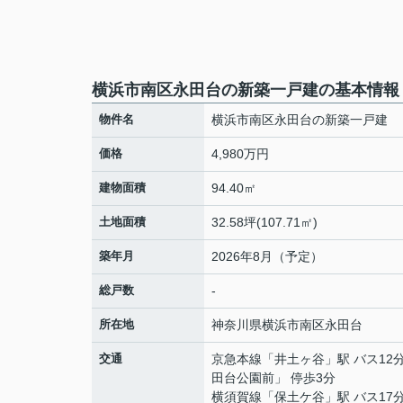
横浜市南区永田台の新築一戸建の基本情報
物件名
横浜市南区永田台の新築一戸建
価格
4,980万円
建物面積
94.40㎡
土地面積
32.58坪(107.71㎡)
築年月
2026年8月（予定）
総戸数
-
所在地
神奈川県
横浜市南区
永田台
交通
京急本線
「
井土ヶ谷
」駅 バス12
田台公園前」 停歩3分
横須賀線
「
保土ケ谷
」駅 バス17