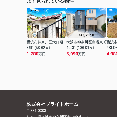
よく見られている物件
横浜市神奈川区大口通
横浜市神奈川区白幡東町
横浜
3SK (58.62㎡)
4LDK (106.01㎡)
4SLDK
1,780
5,090
4,98
万円
万円
株式会社ブライトホーム
〒221-0003