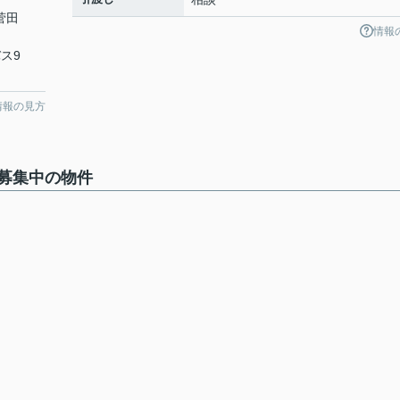
菅田
情報
バス9
情報の見方
募集中の物件