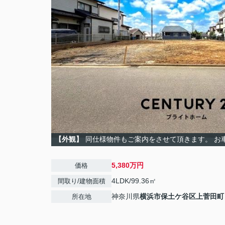
【外観】
同仕様物件もご案内をさせて頂きます。 お
5,380万円
価格
4LDK/99.36㎡
間取り/建物面積
神奈川県
横浜市保土ケ谷区
上菅田町
所在地