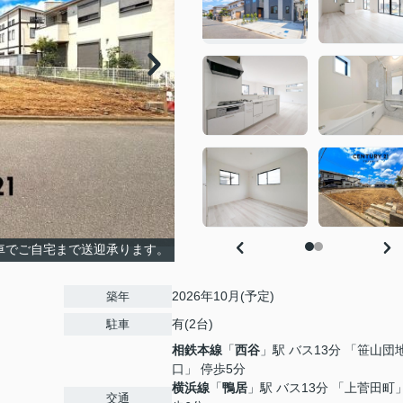
車でご自宅まで送迎承ります。
2026年10月(予定)
築年
有(2台)
駐車
相鉄本線
「
西谷
」駅 バス13分 「笹山団
口」 停歩5分
横浜線
「
鴨居
」駅 バス13分 「上菅田町」
交通