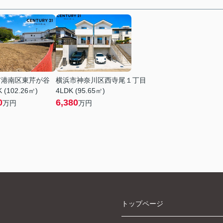
市港南区東芹が谷
横浜市神奈川区西寺尾１丁目
 (102.26㎡)
4LDK (95.65㎡)
0
6,380
万円
万円
トップページ