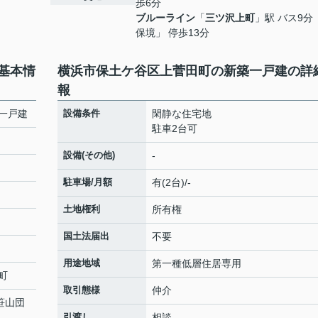
歩6分
ブルーライン
「
三ツ沢上町
」駅 バス9分
保境」 停歩13分
基本情
横浜市保土ケ谷区上菅田町の新築一戸建の詳
報
一戸建
設備条件
閑静な住宅地
駐車2台可
設備(その他)
-
駐車場/月額
有(2台)/-
土地権利
所有権
国土法届出
不要
用途地域
第一種低層住居専用
町
取引態様
仲介
「笹山団
引渡し
相談