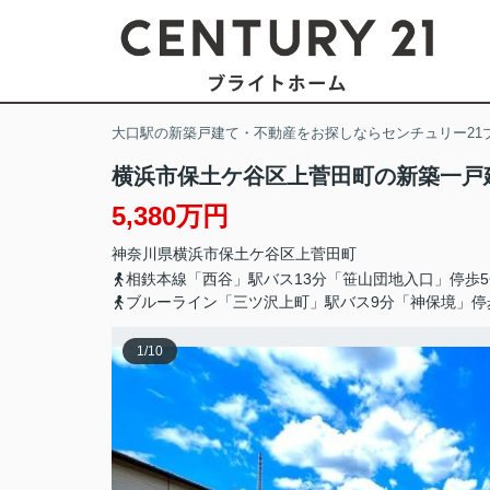
大口駅の新築戸建て・不動産をお探しならセンチュリー21
横浜市保土ケ谷区上菅田町の新築一戸
5,380万円
神奈川県
横浜市保土ケ谷区
上菅田町
相鉄本線「西谷」駅バス13分「笹山団地入口」停歩5
ブルーライン「三ツ沢上町」駅バス9分「神保境」停
1
/
10