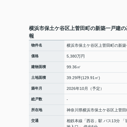
横浜市保土ケ谷区上菅田町の新築一戸建の
報
物件名
横浜市保土ケ谷区上菅田町の新築
価格
5,380万円
建物面積
99.36㎡
土地面積
39.29坪(129.91㎡)
築年月
2026年10月（予定）
総戸数
-
所在地
神奈川県
横浜市保土ケ谷区
上菅田
交通
相鉄本線
「
西谷
」駅 バス13分 
地入口」 停歩5分