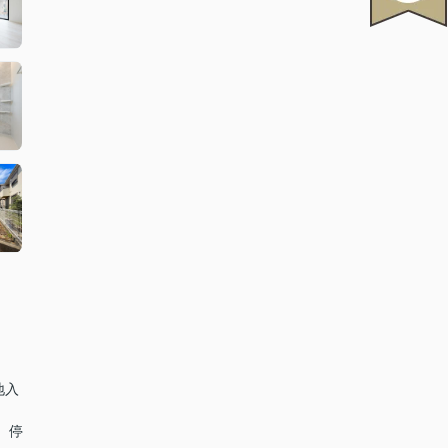
地入
 停