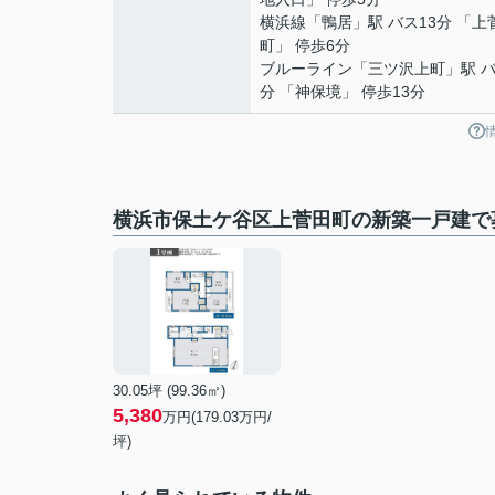
横浜線
「
鴨居
」駅 バス13分 「上
町」 停歩6分
ブルーライン
「
三ツ沢上町
」駅 
分 「神保境」 停歩13分
横浜市保土ケ谷区上菅田町の新築一戸建で
30.05坪 (99.36㎡)
5,380
万円(
179.03
万円/
坪)