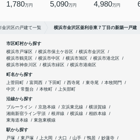
1,780
5,090
4,980
万円
万円
万円
市金沢区の戸建て一覧
横浜市金沢区釜利谷東７丁目の新築一戸建
市区町村から探す
横浜市戸塚区
横浜市保土ケ谷区
横浜市金沢区
横浜市鶴見区
横浜市中区
横浜市旭区
横浜市港北区
横浜市神奈川区
横浜市緑区
横浜市港南区
町名から探す
上菅田町
富岡西
下田町
西寺尾
東寺尾
本牧間門
中沢
常盤台
本牧町
上矢部町
沿線から探す
ブルーライン
京急本線
京浜東北線
横須賀線
湘南新宿ライン宇須
根岸線
横浜線
相鉄本線
東海道本線
東急東横線
駅から探す
戸塚
東戸塚
上大岡
大口
山手
鴨居
妙蓮寺