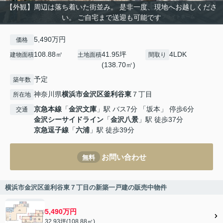
【外観】周辺は落ち着いた街並み。 是非一度、現地へお越しくださ
い。 ご自宅まで送迎も可能です
5,490万円
価格
108.88㎡
41.95坪
4LDK
建物面積
土地面積
間取り
(138.70㎡)
予定
築年数
神奈川県
横浜市金沢区
釜利谷東
７丁目
所在地
京急本線
「
金沢文庫
」駅 バス7分 「坂本」 停歩6分
交通
金沢シーサイドライン
「
金沢八景
」駅 徒歩37分
京急逗子線
「
六浦
」駅 徒歩39分
お問い合わせ
無料
横浜市金沢区釜利谷東７丁目の新築一戸建の販売中物件
5,490万円
32.93坪(108.88㎡)