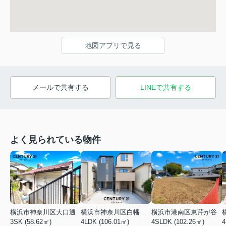
地図アプリで見る
メールで共有する
LINEで共有する
よく見られている物件
横浜市神奈川区大口通
横浜市神奈川区白幡東町
横浜市港南区東芹が谷
3SK (58.62㎡)
4LDK (106.01㎡)
4SLDK (102.26㎡)
4