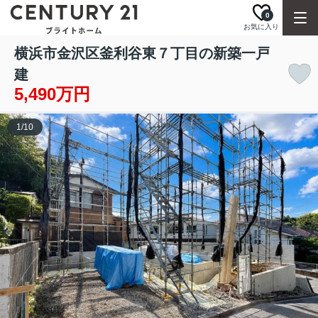
0
お気に入り
横浜市金沢区釜利谷東７丁目の新築一戸
建
5,490万円
1
/
10