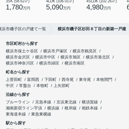
3SK (58.62㎡)
4LDK (106.01㎡)
4SLDK (102.26㎡)
4
1,780
5,090
4,980
万円
万円
万円
横浜市磯子区の戸建て一覧
横浜市磯子区杉田８丁目の新築一戸建
市区町村から探す
横浜市保土ケ谷区
横浜市戸塚区
横浜市鶴見区
横浜市金沢区
横浜市中区
横浜市旭区
横浜市港北区
横浜市神奈川区
横浜市緑区
横浜市南区
町名から探す
上菅田町
富岡西
下田町
西寺尾
東寺尾
本牧間門
中沢
常盤台
本牧町
上矢部町
沿線から探す
ブルーライン
京急本線
京浜東北線
横須賀線
湘南新宿ライン宇須
横浜線
根岸線
相鉄本線
東海道本線
東急東横線
駅から探す