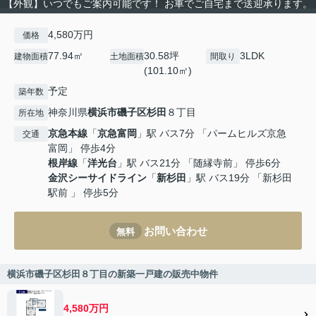
【外観】いつでもご案内可能です！ お車でご自宅まで送迎承ります。
4,580万円
価格
77.94㎡
30.58坪
3LDK
建物面積
土地面積
間取り
(101.10㎡)
予定
築年数
神奈川県
横浜市磯子区
杉田
８丁目
所在地
京急本線
「
京急富岡
」駅 バス7分 「パームヒルズ京急
交通
富岡」 停歩4分
根岸線
「
洋光台
」駅 バス21分 「随縁寺前」 停歩6分
金沢シーサイドライン
「
新杉田
」駅 バス19分 「新杉田
駅前 」 停歩5分
お問い合わせ
無料
横浜市磯子区杉田８丁目の新築一戸建の販売中物件
4,580万円