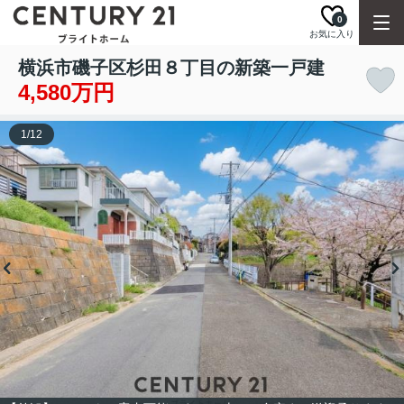
0
お気に入り
横浜市磯子区杉田８丁目の新築一戸建
4,580万円
1
/
12