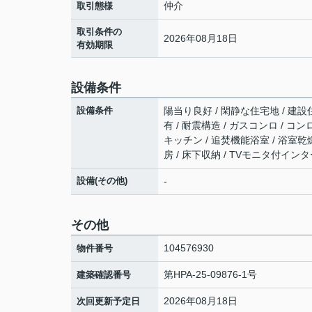
仲介
取引態様
取引条件の
2026年08月18日
有効期限
設備条件
設備条件
陽当り良好 / 閑静な住宅地 / 建設住
有 / 耐震構造 / ガスコンロ / 
キッチン / 追焚機能浴室 / 浴室乾燥
房 / 床下収納 / TVモニタ付インタ
設備(その他)
-
その他
104576930
物件番号
第HPA-25-09876-1号
建築確認番号
2026年08月18日
次回更新予定日