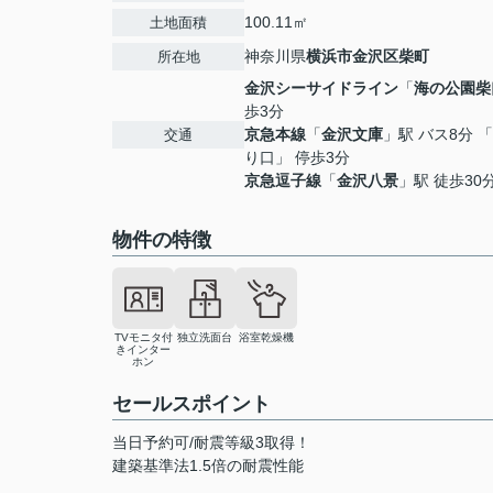
100.11㎡
土地面積
神奈川県
横浜市金沢区
柴町
所在地
金沢シーサイドライン
「
海の公園柴
歩3分
京急本線
「
金沢文庫
」駅 バス8分 
交通
り口」 停歩3分
京急逗子線
「
金沢八景
」駅 徒歩30
物件の特徴
TVモニタ付
独立洗面台
浴室乾燥機
きインター
ホン
セールスポイント
当日予約可/耐震等級3取得！
建築基準法1.5倍の耐震性能