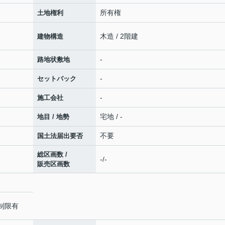
所有権
土地権利
木造 / 2階建
建物構造
-
路地状敷地
-
セットバック
-
施工会社
宅地 / -
地目 / 地勢
不要
国土法届出要否
総区画数 /
-/-
販売区画数
制限有