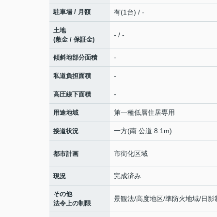
駐車場 / 月額
有(1台) / -
土地
- / -
(敷金 / 保証金)
-
傾斜地部分面積
-
私道負担面積
-
高圧線下面積
第一種低層住居専用
用途地域
一方(南 公道 8.1m)
接道状況
市街化区域
都市計画
完成済み
現況
その他
景観法/高度地区/準防火地域/日影
法令上の制限