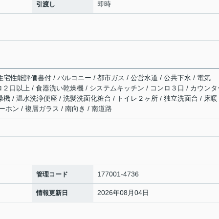
即時
引渡し
宅性能評価書付 / バルコニー / 都市ガス / 公営水道 / 公共下水 / 電気
コンロ２口以上 / 食器洗い乾燥機 / システムキッチン / コンロ３口 / カウン
機 / 温水洗浄便座 / 洗髪洗面化粧台 / トイレ２ヶ所 / 独立洗面台 / 床暖
ーホン / 複層ガラス / 南向き / 南道路
177001-4736
管理コード
2026年08月04日
情報更新日