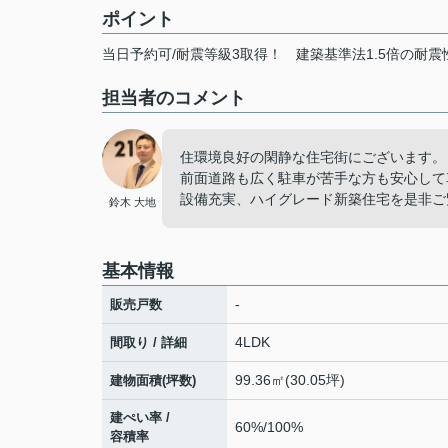
ポイント
当日予約可/耐震等級3取得！
建築基準法1.5倍の耐震
担当者のコメント
住環境良好の閑静な住宅街にございます。
前面道路も広く駐車が苦手な方も安心して
設備充実、ハイグレード新築住宅を是非ご
鈴木 大地
基本情報
-
販売戸数
4LDK
間取り / 詳細
99.36㎡(30.05坪)
建物面積(坪数)
建ぺい率 /
60%/100%
容積率