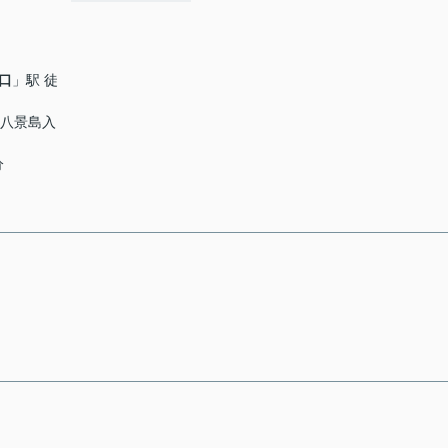
口
」駅 徒
「八景島入
分