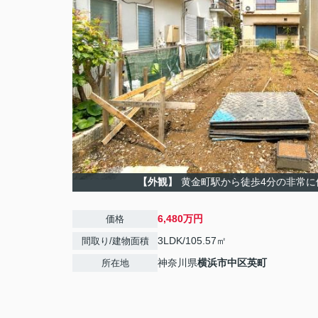
【外観】
黄金町駅から徒歩4分の非常に
6,480万円
価格
3LDK/105.57㎡
間取り/建物面積
神奈川県
横浜市中区
英町
所在地