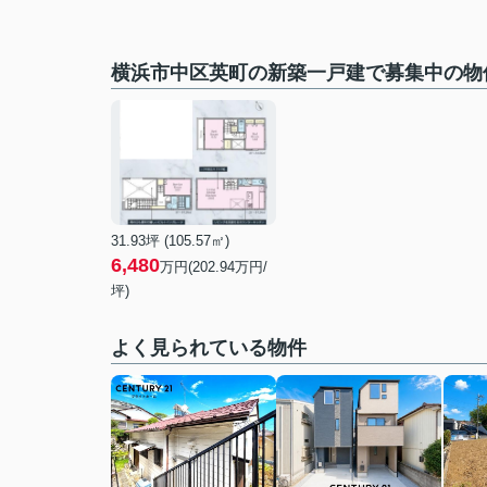
横浜市中区英町の新築一戸建で募集中の物
31.93坪 (105.57㎡)
6,480
万円(
202.94
万円/
坪)
よく見られている物件