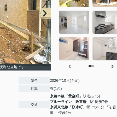
便利な立地です♪
2026年10月(予定)
築年
有(1台)
駐車
京急本線
「
黄金町
」駅 徒歩4分
ブルーライン
「
阪東橋
」駅 徒歩7分
交通
京浜東北線
「
桜木町
」駅 バス6分 「初音
町」 停歩2分