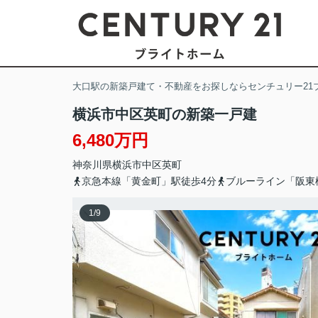
大口駅の新築戸建て・不動産をお探しならセンチュリー21
横浜市中区英町の新築一戸建
6,480万円
神奈川県
横浜市中区
英町
京急本線「黄金町」駅徒歩4分
ブルーライン「阪東
1
/
9