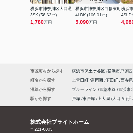
横浜市神奈川区大口通
横浜市神奈川区白幡東町
横浜
3SK (58.62㎡)
4LDK (106.01㎡)
4SLDK
1,780
5,090
4,98
万円
万円
市区町村から探す
横浜市保土ケ谷区
横浜市戸塚区
町名から探す
上菅田町
富岡西
下田町
西寺
沿線から探す
ブルーライン
京急本線
京浜東
駅から探す
戸塚
東戸塚
上大岡
大口
山手
株式会社ブライトホーム
〒221-0003