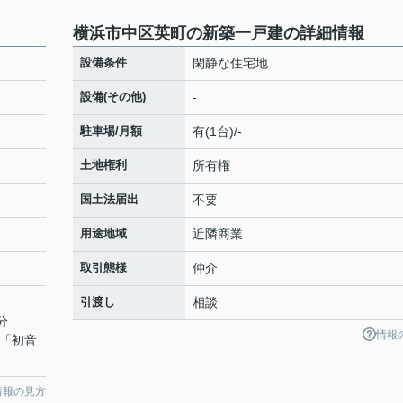
横浜市中区英町の新築一戸建の詳細情報
設備条件
閑静な住宅地
設備(その他)
-
駐車場/月額
有(1台)/-
土地権利
所有権
国土法届出
不要
用途地域
近隣商業
取引態様
仲介
引渡し
相談
分
情報
 「初音
情報の見方