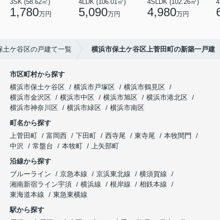
3SK (58.62㎡)
4LDK (106.01㎡)
4SLDK (102.26㎡)
4
1,780
5,090
4,980
万円
万円
万円
保土ケ谷区の戸建て一覧
横浜市保土ケ谷区上菅田町の新築一戸建
市区町村から探す
横浜市保土ケ谷区
横浜市戸塚区
横浜市鶴見区
横浜市金沢区
横浜市中区
横浜市旭区
横浜市港北区
横浜市神奈川区
横浜市緑区
横浜市南区
町名から探す
上菅田町
富岡西
下田町
西寺尾
東寺尾
本牧間門
中沢
常盤台
本牧町
上矢部町
沿線から探す
ブルーライン
京急本線
京浜東北線
横須賀線
湘南新宿ライン宇須
横浜線
根岸線
相鉄本線
東海道本線
東急東横線
駅から探す