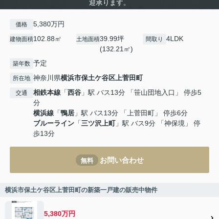
迎承ります。
5,380万円
価格
102.88㎡
39.99坪
4LDK
建物面積
土地面積
間取り
(132.21㎡)
予定
築年数
神奈川県
横浜市保土ケ谷区
上菅田町
所在地
相鉄本線
「
西谷
」駅 バス13分 「笹山団地入口」 停歩5
交通
分
横浜線
「
鴨居
」駅 バス13分 「上菅田町」 停歩6分
ブルーライン
「
三ツ沢上町
」駅 バス9分 「神保境」 停
歩13分
お問い合わせ
無料
横浜市保土ケ谷区上菅田町の新築一戸建の販売中物件
5,380万円