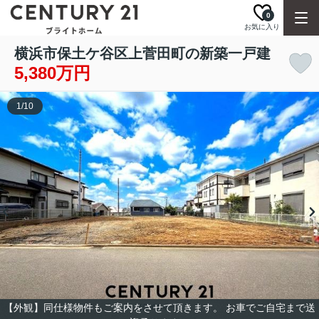
0
お気に入り
横浜市保土ケ谷区上菅田町の新築一戸建
5,380万円
1
/
10
【外観】同仕様物件もご案内をさせて頂きます。 お車でご自宅まで送