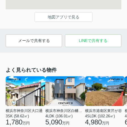
地図アプリで見る
メールで共有する
LINEで共有する
よく見られている物件
横浜市神奈川区大口通
横浜市神奈川区白幡東町
横浜市港南区東芹が谷
3SK (58.62㎡)
4LDK (106.01㎡)
4SLDK (102.26㎡)
4
1,780
5,090
4,980
万円
万円
万円