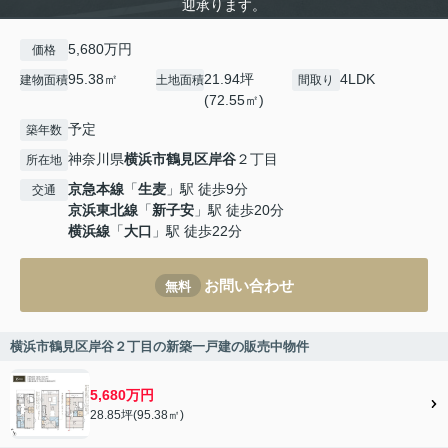
迎承ります。
5,680万円
価格
95.38㎡
21.94坪
4LDK
建物面積
土地面積
間取り
(72.55㎡)
予定
築年数
神奈川県
横浜市鶴見区
岸谷
２丁目
所在地
京急本線
「
生麦
」駅 徒歩9分
交通
京浜東北線
「
新子安
」駅 徒歩20分
横浜線
「
大口
」駅 徒歩22分
お問い合わせ
無料
横浜市鶴見区岸谷２丁目の新築一戸建の販売中物件
5,680万円
28.85坪(95.38㎡)