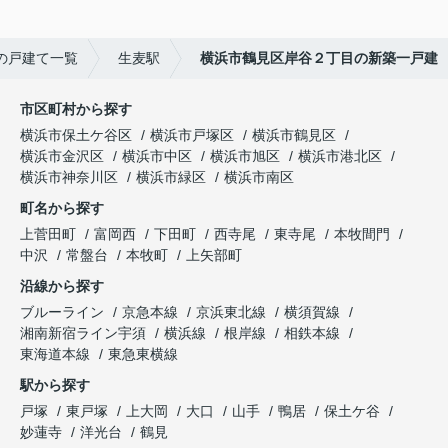
の戸建て一覧
生麦駅
横浜市鶴見区岸谷２丁目の新築一戸建
市区町村から探す
横浜市保土ケ谷区
横浜市戸塚区
横浜市鶴見区
横浜市金沢区
横浜市中区
横浜市旭区
横浜市港北区
横浜市神奈川区
横浜市緑区
横浜市南区
町名から探す
上菅田町
富岡西
下田町
西寺尾
東寺尾
本牧間門
中沢
常盤台
本牧町
上矢部町
沿線から探す
ブルーライン
京急本線
京浜東北線
横須賀線
湘南新宿ライン宇須
横浜線
根岸線
相鉄本線
東海道本線
東急東横線
駅から探す
戸塚
東戸塚
上大岡
大口
山手
鴨居
保土ケ谷
妙蓮寺
洋光台
鶴見