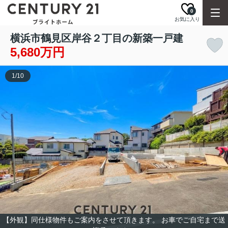
0
お気に入り
横浜市鶴見区岸谷２丁目の新築一戸建
5,680万円
1
/
10
【外観】同仕様物件もご案内をさせて頂きます。 お車でご自宅まで送