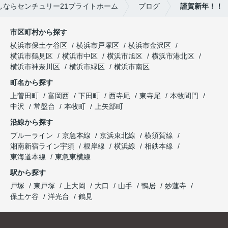
ならセンチュリー21ブライトホーム
ブログ
謹賀新年！！
市区町村から探す
横浜市保土ケ谷区
横浜市戸塚区
横浜市金沢区
横浜市鶴見区
横浜市中区
横浜市旭区
横浜市港北区
横浜市神奈川区
横浜市緑区
横浜市南区
町名から探す
上菅田町
富岡西
下田町
西寺尾
東寺尾
本牧間門
中沢
常盤台
本牧町
上矢部町
沿線から探す
ブルーライン
京急本線
京浜東北線
横須賀線
湘南新宿ライン宇須
根岸線
横浜線
相鉄本線
東海道本線
東急東横線
駅から探す
戸塚
東戸塚
上大岡
大口
山手
鴨居
妙蓮寺
保土ケ谷
洋光台
鶴見