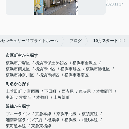
2020.11.17
センチュリー21ブライトホーム
ブログ
10月スタート！！
市区町村から探す
横浜市戸塚区
横浜市保土ケ谷区
横浜市金沢区
横浜市鶴見区
横浜市中区
横浜市旭区
横浜市港北区
横浜市神奈川区
横浜市緑区
横浜市港南区
町名から探す
上菅田町
富岡西
下田町
西寺尾
東寺尾
本牧間門
中沢
常盤台
本牧町
上矢部町
沿線から探す
ブルーライン
京急本線
京浜東北線
横須賀線
湘南新宿ライン宇須
根岸線
横浜線
相鉄本線
東海道本線
東急東横線