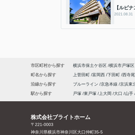
【ルピナ
2021.08.31
市区町村から探す
横浜市保土ケ谷区
横浜市戸塚区
町名から探す
上菅田町
富岡西
下田町
西寺
沿線から探す
ブルーライン
京急本線
京浜東
駅から探す
戸塚
東戸塚
上大岡
大口
山手
株式会社ブライトホーム
〒221-0003
神奈川県横浜市神奈川区大口仲町35-5