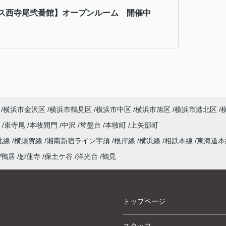
ス西寺尾弐番館】オープンルーム 開催中
横浜市金沢区
横浜市鶴見区
横浜市中区
横浜市旭区
横浜市港北区
尾
東寺尾
本牧間門
中沢
常盤台
本牧町
上矢部町
北線
横須賀線
湘南新宿ライン宇須
根岸線
横浜線
相鉄本線
東海道
鴨居
妙蓮寺
保土ケ谷
洋光台
鶴見
トップページ