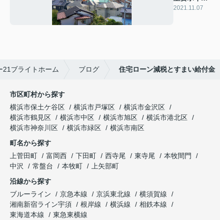
トのお話
2021.11.07
し！
21ブライトホーム
ブログ
住宅ローン減税とすまい給付金
市区町村から探す
横浜市保土ケ谷区
横浜市戸塚区
横浜市金沢区
横浜市鶴見区
横浜市中区
横浜市旭区
横浜市港北区
横浜市神奈川区
横浜市緑区
横浜市南区
町名から探す
上菅田町
富岡西
下田町
西寺尾
東寺尾
本牧間門
中沢
常盤台
本牧町
上矢部町
沿線から探す
ブルーライン
京急本線
京浜東北線
横須賀線
湘南新宿ライン宇須
根岸線
横浜線
相鉄本線
東海道本線
東急東横線