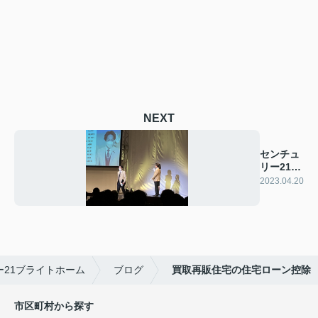
NEXT
センチュ
リー21表
彰式2023
2023.04.20
21ブライトホーム
ブログ
買取再販住宅の住宅ローン控除
市区町村から探す