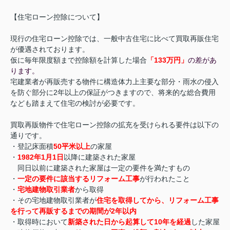
【住宅ローン控除について】
現行の住宅ローン控除では、一般中古住宅に比べて買取再販住宅
が優遇されております。
仮に毎年限度額まで控除額を計算した場合
「133万円」
の差があ
ります。
宅建業者が再販売する物件に構造体力上主要な部分・雨水の侵入
を防ぐ部分に2年以上の保証がつきますので、将来的な総合費用
なども踏まえて住宅の検討が必要です。
買取再販物件で住宅ローン控除の拡充を受けられる要件は以下の
通りです。
・登記床面積
50平米以上
の家屋
・
1982年1月1日
以降に建築された家屋
同日以前に建築された家屋は一定の要件を満たすもの
・
一定の要件に該当するリフォーム工事
が行われたこと
・
宅
地建物取引業者
から取得
・その宅地建物取引業者が
住宅を取得してから、リフォーム工事
を行って再販するまでの期間が2年以内
・取得時において
新築された日から起算して10年を経過
した家屋