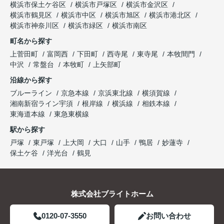
横浜市保土ケ谷区
横浜市戸塚区
横浜市金沢区
横浜市鶴見区
横浜市中区
横浜市旭区
横浜市港北区
横浜市神奈川区
横浜市緑区
横浜市南区
町名から探す
上菅田町
富岡西
下田町
西寺尾
東寺尾
本牧間門
中沢
常盤台
本牧町
上矢部町
沿線から探す
ブルーライン
京急本線
京浜東北線
横須賀線
湘南新宿ライン宇須
根岸線
横浜線
相鉄本線
東海道本線
東急東横線
駅から探す
戸塚
東戸塚
上大岡
大口
山手
鴨居
妙蓮寺
保土ケ谷
洋光台
鶴見
株式会社ブライトホーム
0120-07-3550
お問い合わせ