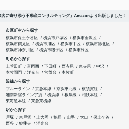
顧客に寄り添う不動産コンサルティング」Amazonより出版しました！
市区町村から探す
横浜市保土ケ谷区
横浜市戸塚区
横浜市金沢区
横浜市鶴見区
横浜市旭区
横浜市中区
横浜市港北区
横浜市神奈川区
横浜市磯子区
横浜市緑区
町名から探す
上菅田町
富岡西
下田町
西寺尾
東寺尾
中沢
本牧間門
洋光台
常盤台
本牧町
沿線から探す
ブルーライン
京急本線
京浜東北線
横須賀線
湘南新宿ライン宇須
横浜線
根岸線
相鉄本線
東海道本線
東急東横線
駅から探す
戸塚
東戸塚
上大岡
鴨居
山手
大口
保土ケ谷
西谷
妙蓮寺
洋光台