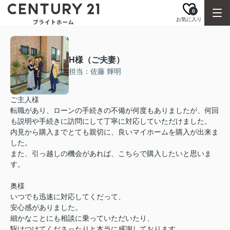
0
お気に入り
H様（ご夫妻）
担当：佐藤 輝明
ご主人様
転職があり、ローンの手続きの不備が何度もありましたが、何回
も説明や手続きに訪問にして丁寧に対応していただけました。
内見から購入までとても親切に、良いマイホームを購入が出来ま
した。
また、引っ越しの機会があれば、こちらで購入したいと思いま
す。
奥様
いつでも迅速に対応してくだって、
安心感がありました。
細かなことにも相談に乗っていただいたり、
駆けつけてくださったりと本当に感謝しております。