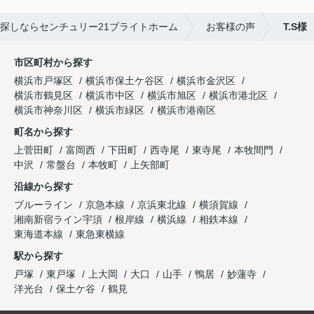
探しならセンチュリー21ブライトホーム
お客様の声
T.S様
市区町村から探す
横浜市戸塚区
横浜市保土ケ谷区
横浜市金沢区
横浜市鶴見区
横浜市中区
横浜市旭区
横浜市港北区
横浜市神奈川区
横浜市緑区
横浜市港南区
町名から探す
上菅田町
富岡西
下田町
西寺尾
東寺尾
本牧間門
中沢
常盤台
本牧町
上矢部町
沿線から探す
ブルーライン
京急本線
京浜東北線
横須賀線
湘南新宿ライン宇須
根岸線
横浜線
相鉄本線
東海道本線
東急東横線
駅から探す
戸塚
東戸塚
上大岡
大口
山手
鴨居
妙蓮寺
洋光台
保土ケ谷
鶴見