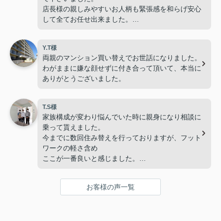
店長様の親しみやすいお人柄も緊張感を和らげ安心
して全てお任せ出来ました。
何か不動産で悩んでいる方がいたら是非お勧めした
いと思っています
Y.T様
両親のマンション買い替えでお世話になりました。
わがままに嫌な顔せずに付き合って頂いて、本当に
ありがとうございました。
T.S様
家族構成が変わり悩んでいた時に親身になり相談に
乗って貰えました。
今までに数回住み替えを行っておりますが、フット
ワークの軽さ含め
ここが一番良いと感じました。
営業休日日なのに、ご対応頂けたのも助かります。
今回、マンションから古い戸建への住み替えですが
お客様の声一覧
住宅ローン含め最後までやり遂げてくれました。
オススメの不動産会社様です。