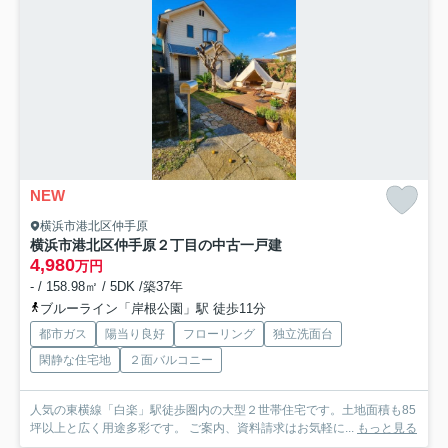
NEW
横浜市港北区仲手原
横浜市港北区仲手原２丁目の中古一戸建
4,980
万円
- / 158.98㎡ / 5DK /築37年
ブルーライン「岸根公園」駅 徒歩11分
都市ガス
陽当り良好
フローリング
独立洗面台
閑静な住宅地
２面バルコニー
人気の東横線「白楽」駅徒歩圏内の大型２世帯住宅です。土地面積も85
坪以上と広く用途多彩です。 ご案内、資料請求はお気軽に...
もっと見る