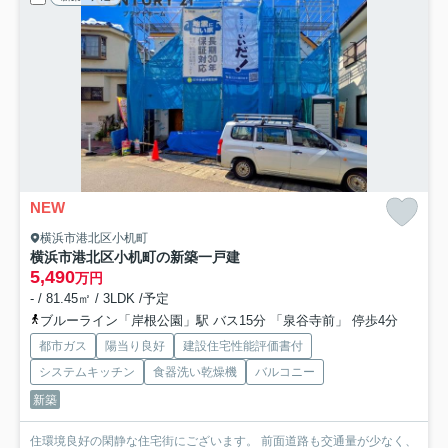
NEW
横浜市港北区小机町
横浜市港北区小机町の新築一戸建
5,490
万円
- / 81.45㎡ / 3LDK /予定
ブルーライン「岸根公園」駅 バス15分 「泉谷寺前」 停歩4分
都市ガス
陽当り良好
建設住宅性能評価書付
システムキッチン
食器洗い乾燥機
バルコニー
新築
住環境良好の閑静な住宅街にございます。 前面道路も交通量が少なく、