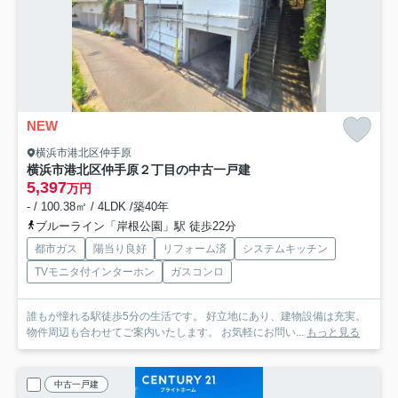
NEW
横浜市港北区仲手原
横浜市港北区仲手原２丁目の中古一戸建
5,397
万円
- / 100.38㎡ / 4LDK /築40年
ブルーライン「岸根公園」駅 徒歩22分
都市ガス
陽当り良好
リフォーム済
システムキッチン
TVモニタ付インターホン
ガスコンロ
誰もが憧れる駅徒歩5分の生活です。 好立地にあり、建物設備は充実。
物件周辺も合わせてご案内いたします。 お気軽にお問い...
もっと見る
中古一戸建