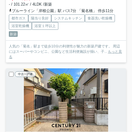
- / 101.22㎡ / 4LDK /新築
ブルーライン「岸根公園」駅 バス7分 「菊名橋」 停歩11分
都市ガス
陽当り良好
システムキッチン
食器洗い乾燥機
浴室乾燥機
浴室１坪以上
新築
人気の「菊名」駅まで徒歩10分の利便性が魅力の新築戸建です。 周辺
にはスーパーやコンビニ、公園など生活利便施設が揃い、子...
もっと見
る
中古一戸建