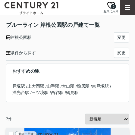
0
お気に入り
ブルーライン 岸根公園駅の戸建て一覧
岸根公園駅
変更
条件から探す
変更
おすすめの駅
戸塚駅
/
上大岡駅
/
山手駅
/
大口駅
/
鴨居駅
/
東戸塚駅
/
洋光台駅
/
三ツ境駅
/
西谷駅
/
鶴見駅
7
件
新築一戸建