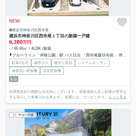
NEW
横浜市神奈川区西寺尾
横浜市神奈川区西寺尾１丁目の新築一戸建
6,380
万円
- / 95.65㎡ / 4LDK /新築
ブルーライン「岸根公園」駅 バス11分 「西寺尾建功寺前」 停歩9分
駐車2台可
都市ガス
陽当り良好
システムキッチン
食器洗い乾燥機
浴室乾燥機
新築
住環境良好の閑静な住宅街にございます。 前面道路も広く駐車が苦手な
方も安心して車庫入れ出来ます。 近隣には、コンビニやス...
もっと見る
中古一戸建