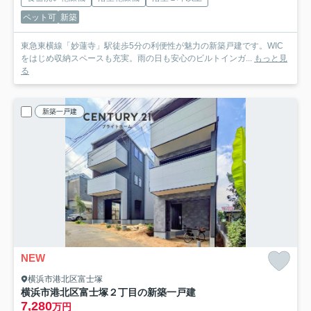
ペット可
新築
東急東横線「妙蓮寺」駅徒歩5分の利便性が魅力の新築戸建です。WIC
をはじめ収納スペースも充実。雨の日も安心のビルトインガ...
もっと見
る
新築一戸建
NEW
横浜市港北区富士塚
横浜市港北区富士塚２丁目の新築一戸建
7,280
万円