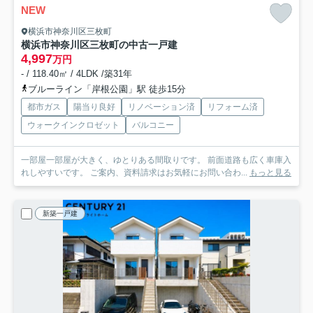
NEW
横浜市神奈川区三枚町
横浜市神奈川区三枚町の中古一戸建
4,997
万円
- / 118.40㎡ / 4LDK /築31年
ブルーライン「岸根公園」駅 徒歩15分
都市ガス
陽当り良好
リノベーション済
リフォーム済
ウォークインクロゼット
バルコニー
一部屋一部屋が大きく、ゆとりある間取りです。 前面道路も広く車庫入
れしやすいです。 ご案内、資料請求はお気軽にお問い合わ...
もっと見る
新築一戸建