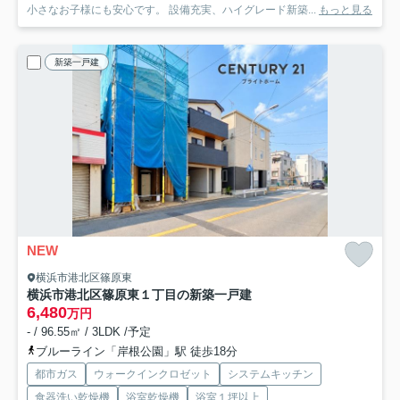
小さなお子様にも安心です。 設備充実、ハイグレード新築...
もっと見る
新築一戸建
NEW
横浜市港北区篠原東
横浜市港北区篠原東１丁目の新築一戸建
6,480
万円
- / 96.55㎡ / 3LDK /予定
ブルーライン「岸根公園」駅 徒歩18分
都市ガス
ウォークインクロゼット
システムキッチン
食器洗い乾燥機
浴室乾燥機
浴室１坪以上