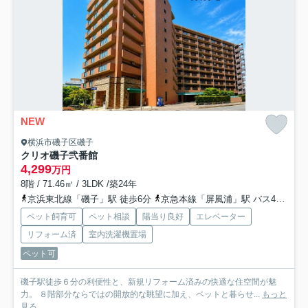
NEW
横浜市磯子区磯子
クリオ磯子弐番館
4,299
万円
8階 / 71.46㎡ / 3LDK /築24年
京浜東北線「磯子」駅 徒歩6分
京急本線「屏風浦」駅 バス4分 「磯子駅」 停歩11分
ペット飼育可
ペット相談
陽当り良好
エレベーター
リフォーム済
室内洗濯機置場
ペット可
磯子駅徒歩６分の利便性と、新規リフォーム済みの快適な住空間が魅
力。 ８階部分ならではの開放的な眺望に加え、ペットと暮らせ...
もっと
見る