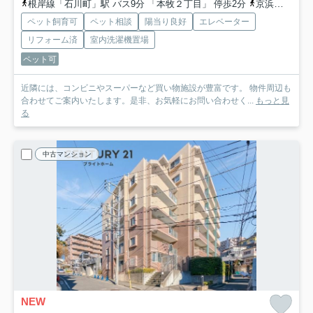
根岸線「石川町」駅 バス9分 「本牧２丁目」 停歩2分
京浜東北線「関内」駅 バス16分 「本牧２丁目」 停歩2分
ペット飼育可
ペット相談
陽当り良好
エレベーター
リフォーム済
室内洗濯機置場
ペット可
近隣には、コンビニやスーパーなど買い物施設が豊富です。 物件周辺も
合わせてご案内いたします。是非、お気軽にお問い合わせく...
もっと見
る
中古マンション
NEW