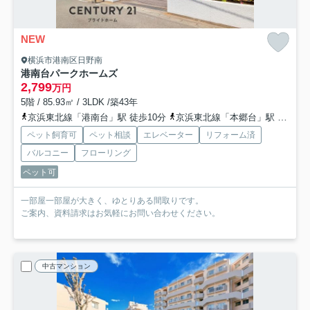
NEW
横浜市港南区日野南
港南台パークホームズ
2,799
万円
5階 / 85.93㎡ / 3LDK /築43年
京浜東北線「港南台」駅 徒歩10分
京浜東北線「本郷台」駅 バス16分 「港南車庫前」 停歩2分
ペット飼育可
ペット相談
エレベーター
リフォーム済
バルコニー
フローリング
ペット可
一部屋一部屋が大きく、ゆとりある間取りです。
ご案内、資料請求はお気軽にお問い合わせください。
中古マンション