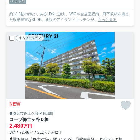
ペット可
約18.3帖のゆとりあるLDKに加え、WICや全居室収納、廊下収納を備え
た収納豊富な3LDK。新設のアイランドキッチンが...
もっと見る
中古マンション
NEW
横浜市保土ケ谷区狩場町
コープ保土ヶ谷Ｄ棟
2,480
万円
3階 / 72.49㎡ / 3LDK /築42年
横須賀線「保土ケ谷」駅 バス8分 「樹源寺前」 停歩6分
相鉄本線「西横浜」駅 バス12分 「樹源寺前」 停歩4分