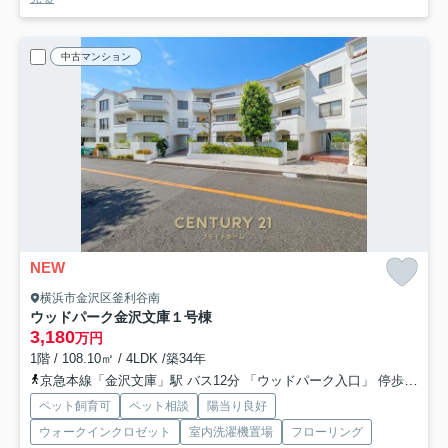
中古マンション
NEW
横浜市金沢区釜利谷南
ウッドパーク金沢文庫１号棟
3,180
万円
1階 / 108.10㎡ / 4LDK /築34年
京急本線「金沢文庫」駅 バス12分 「ウッドパーク入口」 停歩1分
ペット飼育可
ペット相談
陽当り良好
ウォークインクロゼット
室内洗濯機置場
フローリング