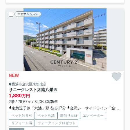
中古マンション
NEW
横浜市金沢区東朝比奈
サニークレスト湘南八景５
1,880
万円
2階 / 78.67㎡ / 3LDK /築35年
京急逗子線「六浦」駅 徒歩17分
金沢シーサイドライン「金沢八景」駅 バス15分 「三信センター」 停歩4分
ペット飼育可
ペット相談
陽当り良好
エレベーター
リフォーム済
ウォークインクロゼット