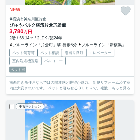
NEW
横浜市神奈川区片倉
びゅうパルク横濱片倉弐番館
3,780
万円
2階 / 58.14㎡ / 2LDK /築24年
ブルーライン「片倉町」駅 徒歩5分
ブルーライン「新横浜」駅 バス12分 「菅田町入口」 停歩8分
ペット飼育可
ペット相談
陽当り良好
エレベーター
室内洗濯機置場
バルコニー
ペット可
南西向き角住戸ならではの開放感と眺望が魅力。 新規リフォーム済で室
内は大変きれいです。 ペットと暮らせる３ＬＤＫで、複数...
もっと見る
中古マンション