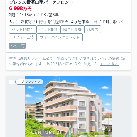
プレシス横濱山手パークフロント
6,998
万円
2階 / 77.18㎡ / 2LDK /築8年
京浜東北線「山手」駅 徒歩10分
京急本線「日ノ出町」駅 バス15分 「山元町４丁目」 停歩1分
ペット飼育可
ペット相談
陽当り良好
床暖房
リフォーム済
ウォークインクロゼット
ペット可
室内は新規リフォーム済で、水回り設備も交換されているため快適に新
生活を始められます。 約20.6帖の広々LDKに加え、3...
もっと見る
中古マンション