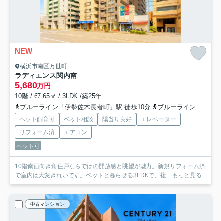
NEW
横浜市南区万世町
ラディエンス関内南
5,680
万円
10階 / 67.65㎡ / 3LDK /築25年
ブルーライン「伊勢佐木長者町」駅 徒歩10分
ブルーライン「阪東橋」駅 徒歩10分
ペット飼育可
ペット相談
陽当り良好
エレベーター
リフォーム済
エアコン
ペット可
10階南西向き角住戸ならではの開放感と眺望が魅力。新規リフォーム済
で室内は大変きれいです。ペットと暮らせる3LDKで、複...
もっと見る
中古マンション