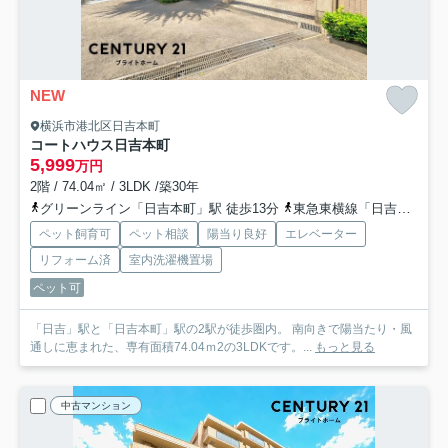
NEW
横浜市港北区日吉本町
コートハウス日吉本町
5,999
万円
2階 / 74.04㎡ / 3LDK /築30年
グリーンライン「日吉本町」駅 徒歩13分
東急東横線「日吉」駅 徒歩15分
ペット飼育可
ペット相談
陽当り良好
エレベーター
リフォーム済
室内洗濯機置場
ペット可
「日吉」駅と「日吉本町」駅の2駅が徒歩圏内。 南向きで陽当たり・風
通しに恵まれた、専有面積74.04ｍ2の3LDKです。...
もっと見る
中古マンション