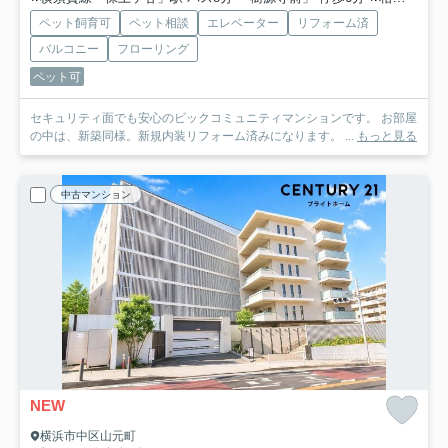
ペット飼育可
ペット相談
エレベーター
リフォーム済
バルコニー
フローリング
ペット可
セキュリティ面でも安心のビックコミュニティマンションです。 お部屋
の中は、新築同様。新規内装リフォーム済みになります。 ...
もっと見る
中古マンション
NEW
横浜市中区山元町