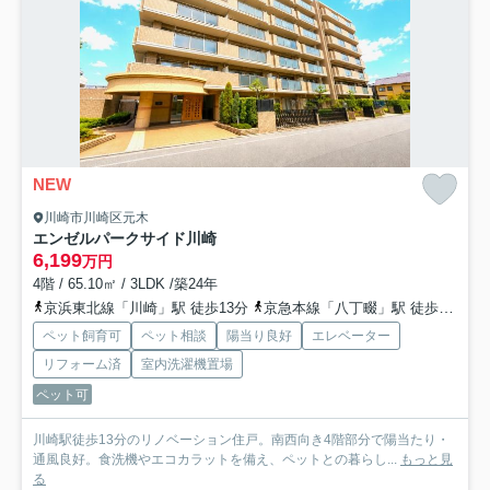
NEW
川崎市川崎区元木
エンゼルパークサイド川崎
6,199
万円
4階 / 65.10㎡ / 3LDK /築24年
京浜東北線「川崎」駅 徒歩13分
京急本線「八丁畷」駅 徒歩13分
ペット飼育可
ペット相談
陽当り良好
エレベーター
リフォーム済
室内洗濯機置場
ペット可
川崎駅徒歩13分のリノベーション住戸。南西向き4階部分で陽当たり・
通風良好。食洗機やエコカラットを備え、ペットとの暮らし...
もっと見
る