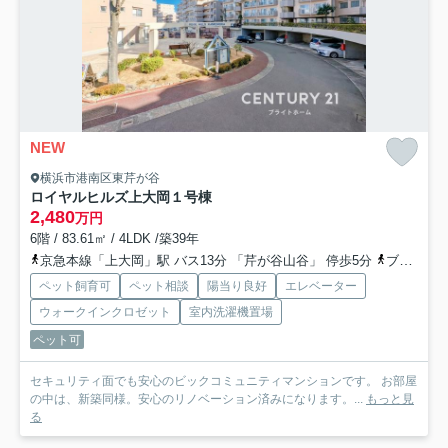
NEW
横浜市港南区東芹が谷
ロイヤルヒルズ上大岡１号棟
2,480
万円
6階 / 83.61㎡ / 4LDK /築39年
京急本線「上大岡」駅 バス13分 「芹が谷山谷」 停歩5分
ブルーライン「上永谷」駅 バス11分 「東永谷」 停歩4分
ペット飼育可
ペット相談
陽当り良好
エレベーター
ウォークインクロゼット
室内洗濯機置場
ペット可
セキュリティ面でも安心のビックコミュニティマンションです。 お部屋
の中は、新築同様。安心のリノベーション済みになります。...
もっと見
る