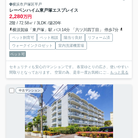
横浜市戸塚区平戸
レーベンハイム東戸塚エスプレイス
2,280
万円
2階 / 72.58㎡ / 3LDK /築20年
横須賀線「東戸塚」駅 バス14分 「六ツ川四丁目」 停歩7分
京急本線
ペット飼育可
ペット相談
陽当り良好
リフォーム済
ウォークインクロゼット
室内洗濯機置場
ペット可
セキュリティも安心のマンションです。 各室ゆとりの広さ、使いやすい
間取りとなっております。 空室の為、是非一度お気軽にご...
もっと見る
中古マンション