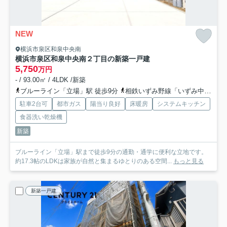
NEW
横浜市泉区和泉中央南
横浜市泉区和泉中央南２丁目の新築一戸建
5,750
万円
- / 93.00㎡ / 4LDK /新築
ブルーライン「立場」駅 徒歩9分
相鉄いずみ野線「いずみ中央」駅 徒歩17分
駐車2台可
都市ガス
陽当り良好
床暖房
システムキッチン
食器洗い乾燥機
新築
ブルーライン「立場」駅まで徒歩9分の通勤・通学に便利な立地です。
約17.3帖のLDKは家族が自然と集まるゆとりのある空間...
もっと見る
新築一戸建