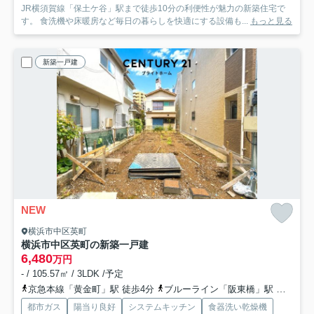
JR横須賀線「保土ケ谷」駅まで徒歩10分の利便性が魅力の新築住宅で
す。 食洗機や床暖房など毎日の暮らしを快適にする設備も...
もっと見る
新築一戸建
NEW
横浜市中区英町
横浜市中区英町の新築一戸建
6,480
万円
- / 105.57㎡ / 3LDK /予定
京急本線「黄金町」駅 徒歩4分
ブルーライン「阪東橋」駅 徒歩7分
都市ガス
陽当り良好
システムキッチン
食器洗い乾燥機