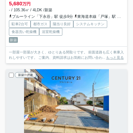
5,680
万円
- / 105.36㎡ / 4LDK /新築
ブルーライン「下永谷」駅 徒歩9分
東海道本線「戸塚」駅 バス12分 「日限山」 停歩10分
駐車2台可
都市ガス
陽当り良好
システムキッチン
食器洗い乾燥機
浴室乾燥機
新築
一部屋一部屋が大きく、ゆとりある間取りです。 前面道路も広く車庫入
れしやすいです。 ご案内、資料請求はお気軽にお問い合わ...
もっと見る
新築一戸建