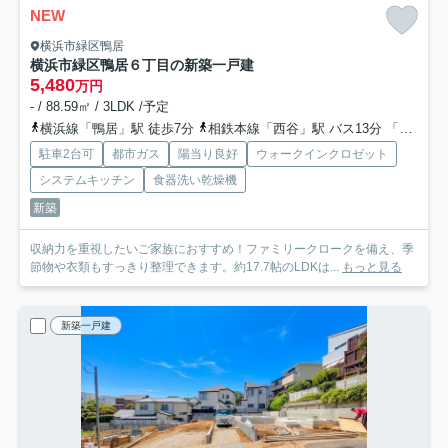
NEW
横浜市緑区鴨居
横浜市緑区鴨居６丁目の新築一戸建
5,480
万円
- / 88.59㎡ / 3LDK /予定
横浜線「鴨居」駅 徒歩7分
相鉄本線「西谷」駅 バス13分 「法国寺入口」 停歩5分
駐車2台可
都市ガス
陽当り良好
ウォークインクロゼット
システムキッチン
食器洗い乾燥機
新築
収納力を重視したいご家族におすすめ！ファミリークロークを備え、季
節物や衣類もすっきり整理できます。約17.7帖のLDKは...
もっと見る
新築一戸建