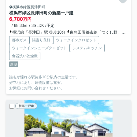
横浜市緑区長津田町
横浜市緑区長津田町の新築一戸建
6,780
万円
- / 98.33㎡ / 3SLDK /予定
横浜線「長津田」駅 徒歩10分
東急田園都市線「つくし野」駅 徒歩18分
都市ガス
陽当り良好
ウォークインクロゼット
ウォークインシューズクロゼット
システムキッチン
食器洗い乾燥機
新築
誰もが憧れる駅徒歩10分以内の生活です。
好立地にあり、建物設備は充実。
お気軽にお問い合わせください。
新築一戸建