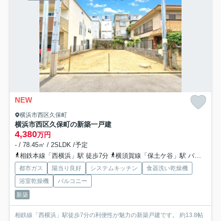
NEW
横浜市西区久保町
横浜市西区久保町の新築一戸建
4,380
万円
- / 78.45㎡ / 2SLDK /予定
相鉄本線「西横浜」駅 徒歩7分
横須賀線「保土ケ谷」駅 バス6分 「水道道」 停歩7分
都市ガス
陽当り良好
システムキッチン
食器洗い乾燥機
浴室乾燥機
バルコニー
新築
相鉄線「西横浜」駅徒歩7分の利便性が魅力の新築戸建です。 約13.8帖