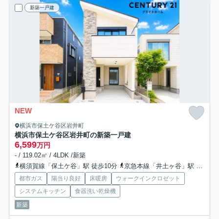
新築一戸建
NEW
横浜市保土ケ谷区岩井町
横浜市保土ケ谷区岩井町の新築一戸建
6,599
万円
- / 119.02㎡ / 4LDK /新築
横須賀線「保土ケ谷」駅 徒歩10分
京急本線「井土ヶ谷」駅 徒歩14分
都市ガス
陽当り良好
床暖房
ウォークインクロゼット
システムキッチン
食器洗い乾燥機
新築