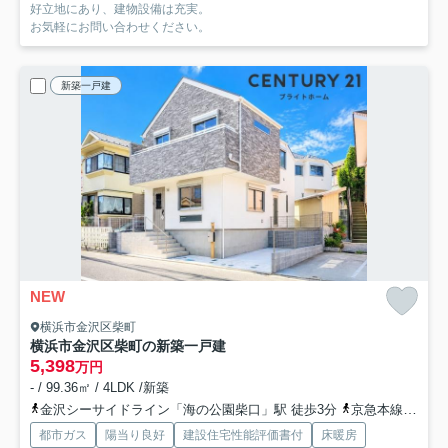
好立地にあり、建物設備は充実。
お気軽にお問い合わせください。
新築一戸建
NEW
横浜市金沢区柴町
横浜市金沢区柴町の新築一戸建
5,398
万円
- / 99.36㎡ / 4LDK /新築
金沢シーサイドライン「海の公園柴口」駅 徒歩3分
京急本線「金沢文庫」駅 バス8分 「八景島入り口」 停歩3分
都市ガス
陽当り良好
建設住宅性能評価書付
床暖房