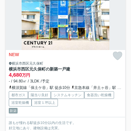
NEW
横浜市西区元久保町
横浜市西区元久保町の新築一戸建
4,680
万円
- / 94.80㎡ / 3LDK /予定
横須賀線「保土ケ谷」駅 徒歩10分
京急本線「井土ヶ谷」駅 バス5分 「保土ヶ谷駅東口」 停歩13分
都市ガス
陽当り良好
システムキッチン
食器洗い乾燥機
浴室乾燥機
浴室１坪以上
新築
誰もが憧れる駅徒歩10分以内の生活です。
好立地にあり、建物設備は充実。