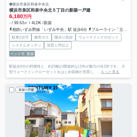
横浜市泉区和泉中央北
横浜市泉区和泉中央北５丁目の新築一戸建
6,180
万円
- / 99.63㎡ / 4LDK /新築
相鉄いずみ野線「いずみ中央」駅 徒歩6分
ブルーライン「立場」駅 バス4分 「泉区総合庁舎前」 停歩5分
駐車2台可
都市ガス
陽当り良好
ウォークインクロゼット
システムキッチン
浴室１坪以上
ペット可
新築
駅徒歩6分の利便性と、約20帖の開放的なLDKが魅力の4LDKです。 大
型ウォークインクローゼットをはじめ収納が充実し、...
もっと見る
新築一戸建