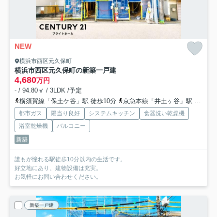
NEW
横浜市西区元久保町
横浜市西区元久保町の新築一戸建
4,680
万円
- / 94.80㎡ / 3LDK /予定
横須賀線「保土ケ谷」駅 徒歩10分
京急本線「井土ヶ谷」駅 バス5分 「保土ヶ谷駅東口」 停歩13分
都市ガス
陽当り良好
システムキッチン
食器洗い乾燥機
浴室乾燥機
バルコニー
新築
誰もが憧れる駅徒歩10分以内の生活です。
好立地にあり、建物設備は充実。
お気軽にお問い合わせください。
新築一戸建