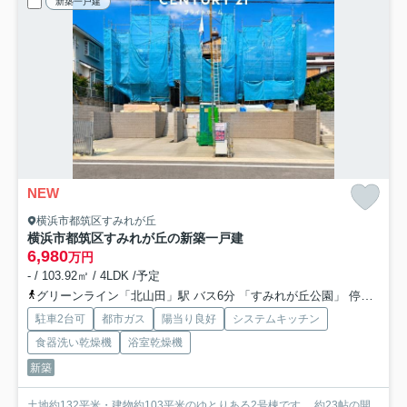
新築一戸建
NEW
横浜市都筑区すみれが丘
横浜市都筑区すみれが丘の新築一戸建
6,980
万円
- / 103.92㎡ / 4LDK /予定
グリーンライン「北山田」駅 バス6分 「すみれが丘公園」 停歩3分
駐車2台可
都市ガス
陽当り良好
システムキッチン
食器洗い乾燥機
浴室乾燥機
新築
土地約132平米・建物約103平米のゆとりある2号棟です。 約23帖の開