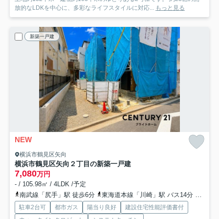
放的なLDKを中心に、多彩なライフスタイルに対応...
もっと見る
新築一戸建
NEW
横浜市鶴見区矢向
横浜市鶴見区矢向２丁目の新築一戸建
7,080
万円
- / 105.98㎡ / 4LDK /予定
南武線「尻手」駅 徒歩6分
東海道本線「川崎」駅 バス14分 「矢向南町」 停歩3分
駐車2台可
都市ガス
陽当り良好
建設住宅性能評価書付