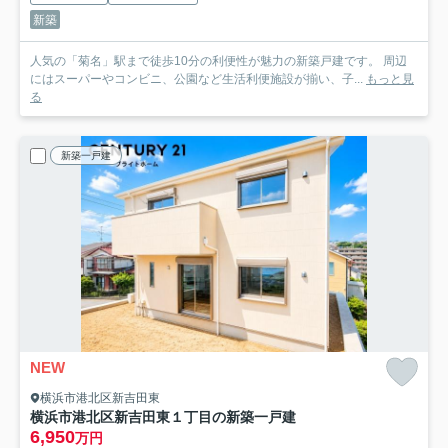
新築
人気の「菊名」駅まで徒歩10分の利便性が魅力の新築戸建です。 周辺
にはスーパーやコンビニ、公園など生活利便施設が揃い、子...
もっと見
る
新築一戸建
NEW
横浜市港北区新吉田東
横浜市港北区新吉田東１丁目の新築一戸建
6,950
万円