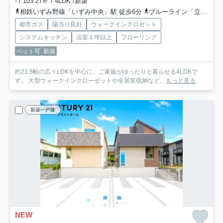
- / 103.27㎡ / 4LDK /新築
相鉄いずみ野線「いずみ中央」駅 徒歩6分
ブルーライン「立場」駅 バス4分 「泉区総合庁舎前」 停歩5分
都市ガス
陽当り良好
ウォークインクロゼット
システムキッチン
浴室１坪以上
フローリング
ペット可
新築
約21.5帖の広々LDKを中心に、ご家族がゆったりと暮らせる4LDKで
す。 大型ウォークインクローゼットや全居室収納など...
もっと見る
新築一戸建
NEW