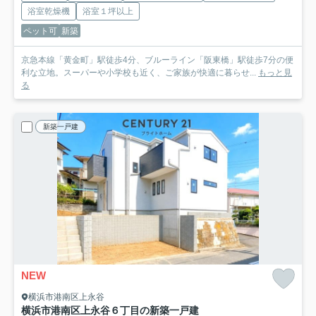
浴室乾燥機
浴室１坪以上
ペット可
新築
京急本線「黄金町」駅徒歩4分、ブルーライン「阪東橋」駅徒歩7分の便
利な立地。スーパーや小学校も近く、ご家族が快適に暮らせ...
もっと見
る
新築一戸建
NEW
横浜市港南区上永谷
横浜市港南区上永谷６丁目の新築一戸建