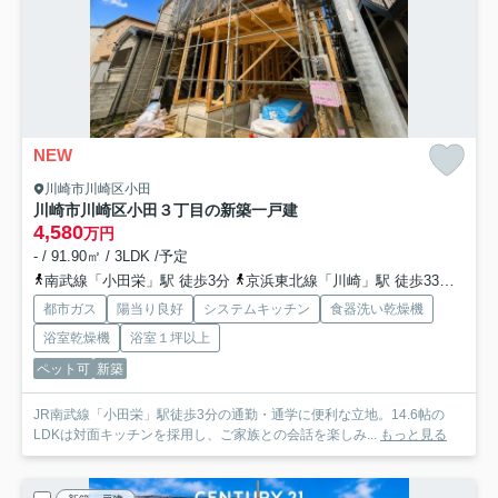
NEW
川崎市川崎区小田
川崎市川崎区小田３丁目の新築一戸建
4,580
万円
- / 91.90㎡ / 3LDK /予定
南武線「小田栄」駅 徒歩3分
京浜東北線「川崎」駅 徒歩33分
鶴見
都市ガス
陽当り良好
システムキッチン
食器洗い乾燥機
浴室乾燥機
浴室１坪以上
ペット可
新築
JR南武線「小田栄」駅徒歩3分の通勤・通学に便利な立地。14.6帖の
LDKは対面キッチンを採用し、ご家族との会話を楽しみ...
もっと見る