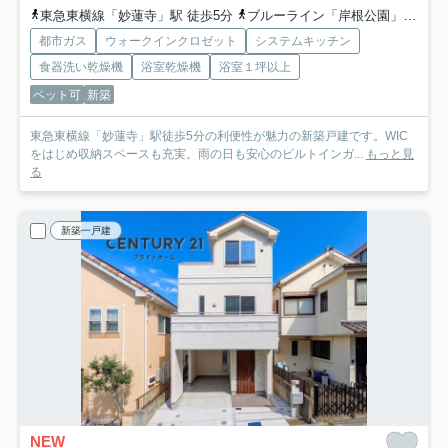
東急東横線「妙蓮寺」駅 徒歩5分
ブルーライン「岸根公園」駅 徒歩18分
都市ガス
ウォークインクロゼット
システムキッチン
食器洗い乾燥機
浴室乾燥機
浴室１坪以上
ペット可
新築
東急東横線「妙蓮寺」駅徒歩5分の利便性が魅力の新築戸建です。WIC
をはじめ収納スペースも充実。雨の日も安心のビルトインガ...
もっと見
る
新築一戸建
NEW