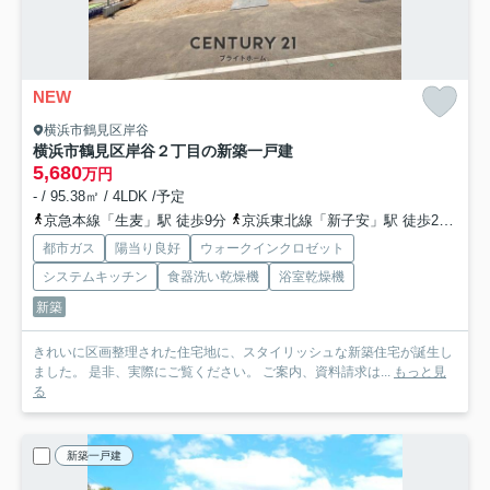
NEW
横浜市鶴見区岸谷
横浜市鶴見区岸谷２丁目の新築一戸建
5,680
万円
- / 95.38㎡ / 4LDK /予定
京急本線「生麦」駅 徒歩9分
京浜東北線「新子安」駅 徒歩20分
横
都市ガス
陽当り良好
ウォークインクロゼット
システムキッチン
食器洗い乾燥機
浴室乾燥機
新築
きれいに区画整理された住宅地に、スタイリッシュな新築住宅が誕生し
ました。 是非、実際にご覧ください。 ご案内、資料請求は...
もっと見
る
新築一戸建