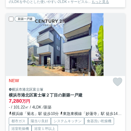
のLDKを中心とした使いやすい2LDK＋サービスル...
もっと見る
新築一戸建
NEW
横浜市港北区富士塚
横浜市港北区富士塚２丁目の新築一戸建
7,280
万円
- / 101.22㎡ / 4LDK /新築
横浜線「菊名」駅 徒歩10分
東急東横線「妙蓮寺」駅 徒歩14分
ブ
都市ガス
陽当り良好
システムキッチン
食器洗い乾燥機
浴室乾燥機
浴室１坪以上