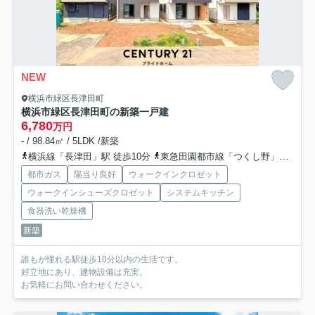
NEW
横浜市緑区長津田町
横浜市緑区長津田町の新築一戸建
6,780
万円
- / 98.84㎡ / 5LDK /新築
横浜線「長津田」駅 徒歩10分
東急田園都市線「つくし野」駅 徒歩18分
都市ガス
陽当り良好
ウォークインクロゼット
ウォークインシューズクロゼット
システムキッチン
食器洗い乾燥機
新築
誰もが憧れる駅徒歩10分以内の生活です。
好立地にあり、建物設備は充実。
お気軽にお問い合わせください。