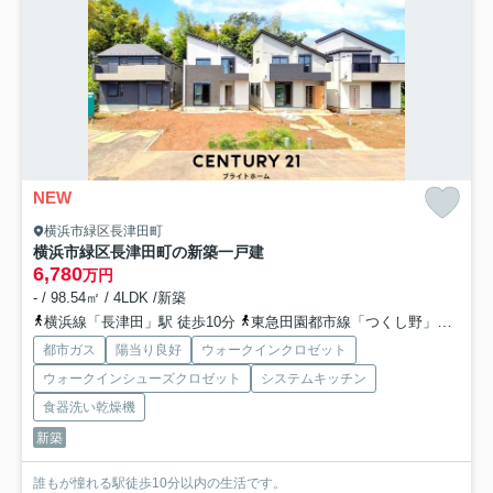
NEW
横浜市緑区長津田町
横浜市緑区長津田町の新築一戸建
6,780
万円
- / 98.54㎡ / 4LDK /新築
横浜線「長津田」駅 徒歩10分
東急田園都市線「つくし野」駅 徒歩18分
都市ガス
陽当り良好
ウォークインクロゼット
ウォークインシューズクロゼット
システムキッチン
食器洗い乾燥機
新築
誰もが憧れる駅徒歩10分以内の生活です。