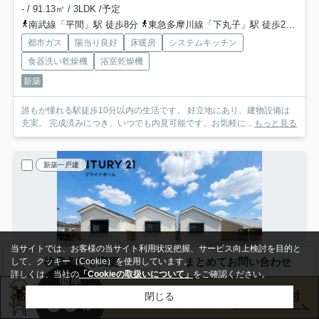
- / 91.13㎡ / 3LDK /予定
南武線「平間」駅 徒歩8分
東急多摩川線「下丸子」駅 徒歩22分
湘
都市ガス
陽当り良好
床暖房
システムキッチン
食器洗い乾燥機
浴室乾燥機
新築
誰もが憧れる駅徒歩10分以内の生活です。 好立地にあり、建物設備は
充実。 完成済みにつき、いつでも内見可能です。お気軽に...
もっと見る
新築一戸建
当サイトでは、お客様の当サイト利用状況把握、サービス向上検討を目的と
検索条件を変更
まとめてお問い合わせ
して、クッキー（Cookie）を使用しています。
詳しくは、当社の
「Cookieの取扱いについて」
をご確認ください。
閉じる
NEW