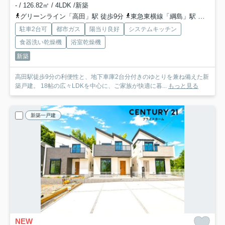
- / 126.82㎡ / 4LDK /新築
グリーンライン「高田」駅 徒歩9分
東急東横線「綱島」駅 バス8分 「東前」 停歩8分
駐車2台可
都市ガス
陽当り良好
システムキッチン
食器洗い乾燥機
浴室乾燥機
新築
高田駅徒歩9分の利便性と、地下車庫2台分付きのゆとりを兼ね備えた新
築戸建。 18帖の広々LDKを中心に、ご家族が快適に暮...
もっと見る
新築一戸建
NEW