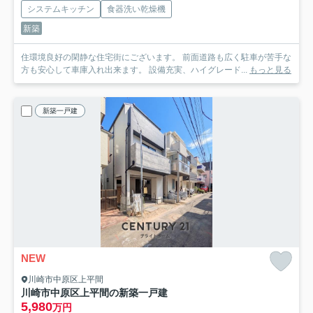
システムキッチン
食器洗い乾燥機
新築
住環境良好の閑静な住宅街にございます。 前面道路も広く駐車が苦手な
方も安心して車庫入れ出来ます。 設備充実、ハイグレード...
もっと見る
新築一戸建
NEW
川崎市中原区上平間
川崎市中原区上平間の新築一戸建
5,980
万円