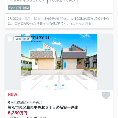
ウォークインクロゼット
システムキッチン
ペット可
新築
JR南武線「尻手」駅まで徒歩6分の好立地。 約19.3帖の広々LDKを中心
に、ご家族がゆったり暮らせる4LDKです。 Z...
もっと見る
新築一戸建
NEW
横浜市泉区和泉中央北
横浜市泉区和泉中央北５丁目の新築一戸建
6,280
万円