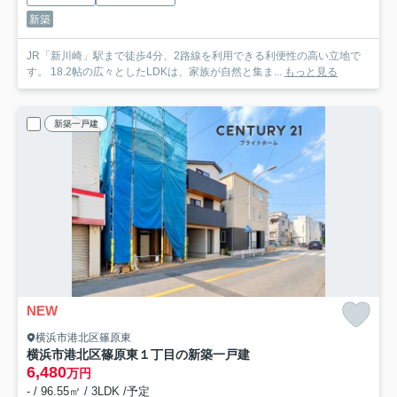
新築
JR「新川崎」駅まで徒歩4分、2路線を利用できる利便性の高い立地で
す。 18.2帖の広々としたLDKは、家族が自然と集ま...
もっと見る
新築一戸建
NEW
横浜市港北区篠原東
横浜市港北区篠原東１丁目の新築一戸建
6,480
万円
- / 96.55㎡ / 3LDK /予定