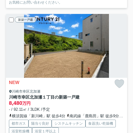
お気軽にお問い合わせください。
新築一戸建
NEW
川崎市幸区北加瀬
川崎市幸区北加瀬１丁目の新築一戸建
8,480
万円
- / 92.11㎡ / 3LDK /予定
横須賀線「新川崎」駅 徒歩4分
南武線「鹿島田」駅 徒歩9分
東急
都市ガス
陽当り良好
システムキッチン
食器洗い乾燥機
浴室乾燥機
浴室１坪以上