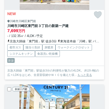
NEW
川崎市川崎区東門前
川崎市川崎区東門前３丁目の新築一戸建
7,699
万円
- / 132.35㎡ / 4LDK /予定
京急大師線「東門前」駅 徒歩3分
東海道本線「川崎」駅 バス13分 「台町」 停歩12分
都市ガス
陽当り良好
床暖房
ウォークインクロゼット
システムキッチン
食器洗い乾燥機
新築
京急大師線「東門前」駅徒歩3分の利便性が魅力の4LDK。 約19.4帖の
広々LDKをはじめ、全居室収納やＷＩＣを備えた収...
もっと見る
新築一戸建