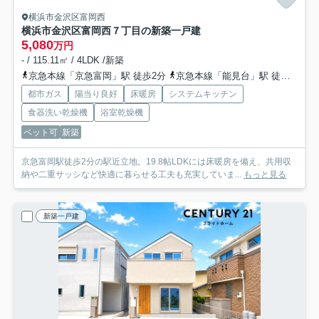
横浜市金沢区富岡西
横浜市金沢区富岡西７丁目の新築一戸建
5,080
万円
- / 115.11㎡ / 4LDK /新築
京急本線「京急富岡」駅 徒歩2分
京急本線「能見台」駅 徒歩15分
都市ガス
陽当り良好
床暖房
システムキッチン
食器洗い乾燥機
浴室乾燥機
ペット可
新築
京急富岡駅徒歩2分の駅近立地。19.8帖LDKには床暖房を備え、共用収
納や二重サッシなど快適に暮らせる工夫も充実していま...
もっと見る
新築一戸建