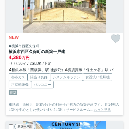
NEW
横浜市西区久保町
横浜市西区久保町の新築一戸建
4,380
万円
- / 77.36㎡ / 2SLDK /予定
相鉄本線「西横浜」駅 徒歩7分
横須賀線「保土ケ谷」駅 バス6分 「水道道」 停歩7分
都市ガス
陽当り良好
システムキッチン
食器洗い乾燥機
浴室乾燥機
バルコニー
新築
相鉄線「西横浜」駅徒歩7分の利便性が魅力の新築戸建です。 約14帖の
LDKを中心とした使いやすい2LDK＋サービスルーム...
もっと見る
新築一戸建