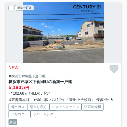
新築一戸建
NEW
横浜市戸塚区下倉田町
横浜市戸塚区下倉田町の新築一戸建
5,180
万円
- / 102.68㎡ / 4LDK /予定
東海道本線「戸塚」駅 バス12分 「豊田中学校前」 停歩3分
京浜東北
都市ガス
陽当り良好
システムキッチン
浴室乾燥機
バルコニー
フローリング
新築