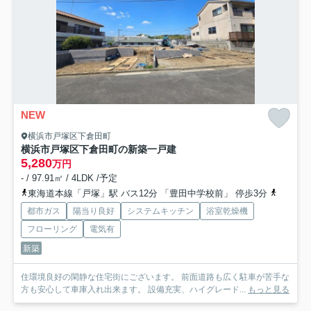
NEW
横浜市戸塚区下倉田町
横浜市戸塚区下倉田町の新築一戸建
5,280
万円
- / 97.91㎡ / 4LDK /予定
東海道本線「戸塚」駅 バス12分 「豊田中学校前」 停歩3分
京浜東北
都市ガス
陽当り良好
システムキッチン
浴室乾燥機
フローリング
電気有
新築
住環境良好の閑静な住宅街にございます。 前面道路も広く駐車が苦手な
方も安心して車庫入れ出来ます。 設備充実、ハイグレード...
もっと見る