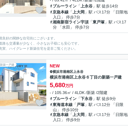
- / 89.42㎡ / 4LDK /新築 /2階建
ブルーライン
「
上永谷
」駅 徒歩14分
京急本線
「
上大岡
」駅 バス17分 「日限
入口」 停歩7分
湘南新宿ライン宇須
「
東戸塚
」駅 バス17
分 「水田」 停歩7分
境良好の閑静な住宅街にございます。
道路も交通量が少なく、小さなお子様にも安心です。
充実、ハイグレード新築住宅を是非ご覧ください。
新築一戸建
NEW
横浜市港南区
上永谷
横浜市港南区上永谷６丁目の新築一戸建
5,680
万円
- / 105.36㎡ / 4LDK /新築 /2階建
ブルーライン
「
下永谷
」駅 徒歩9分
東海道本線
「
戸塚
」駅 バス12分 「日限
山」 停歩10分
京急本線
「
上大岡
」駅 バス17分 「日限
入口」 停歩9分