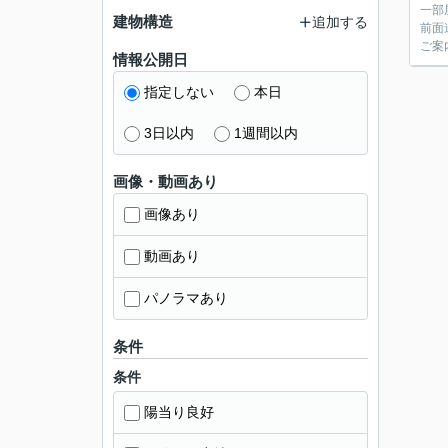
一部
建物構造
追加する
前面
ご案
情報公開日
指定しない
本日
3日以内
1週間以内
画像・動画あり
画像あり
動画あり
パノラマあり
条件
条件
陽当り良好